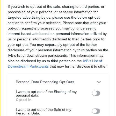
If you wish to opt-out of the sale, sharing to third parties, or
processing of your personal or sensitive information for
targeted advertising by us, please use the below opt-out
section to confirm your selection. Please note that after your
opt-out request is processed you may continue seeing
interest-based ads based on personal information utilized by
us or personal information disclosed to third parties prior to
your opt-out. You may separately opt-out of the further
disclosure of your personal information by third parties on the
IAB’s list of downstream participants. This information may
also be disclosed by us to third parties on the
IAB’s List of
Downstream Participants
that may further disclose it to other
third parties.
11:25
08.02.18
Εικόνες που κόβουν την ανάσα - Η πόλη των
Please note that this website/app uses one or more Google
Personal Data Processing Opt Outs
Μάγια που ήταν "χαμένη" στη ζούγκλα
services and may gather and store information including but
αποκαλύπτεται - Η πυραμίδα των 30 μέτρων
που πίστευαν πως είναι… βουνό!
not limited to your visit or usage behaviour. You may click to
I want to opt-out of the Sharing of my
personal data.
grant or deny consent to Google and its third-party tags to
Opted In
use your data for below specified purposes in below Google
consent section.
I want to opt-out of the Sale of my
Personal Data.