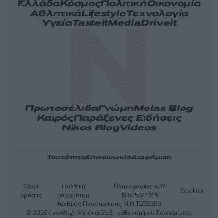
Ελλάδα
Κόσμος
Πολιτική
Οικονομία
Αθλητικά
Lifestyle
Τεχνολογία
Υγεία
Tasteit
Media
Driveit
Πρωτοσέλιδα
Γνώμη
Melas Blog
Καιρός
Παράξενες Ειδήσεις
Nikos Blog
Videos
Ταυτότητα
Επικοινωνία
Διαφήμιση
Όροι
Πολιτική
Πληροφορίες α.27
Cookies
χρήσης
απορρήτου
Ν.5253/2025
Αριθμός Πιστοποίησης Μ.Η.Τ.232163
© 2026 newsit.gr. Με επιφύλαξη κάθε νομίμου δικαιώματος.