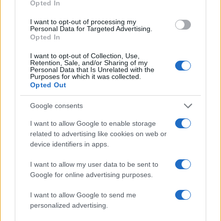
Opted In
I want to opt-out of processing my
Personal Data for Targeted Advertising.
Opted In
I want to opt-out of Collection, Use,
Retention, Sale, and/or Sharing of my
Personal Data that Is Unrelated with the
Purposes for which it was collected.
Opted Out
Google consents
19:01
03.02.18
I want to allow Google to enable storage
Δέος! Ανακάλυψαν τεράστια αρχαία πόλη των
related to advertising like cookies on web or
Μάγια! Ήταν κρυμμένη στη ζούγκλα της
device identifiers in apps.
Γουατεμάλας
I want to allow my user data to be sent to
Google for online advertising purposes.
ΔΙΑΦΗΜΙΣΗ
I want to allow Google to send me
personalized advertising.