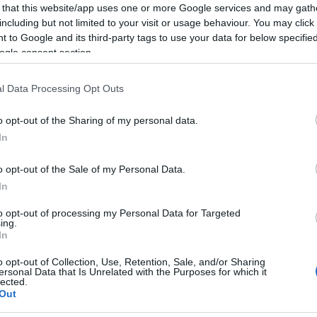
 that this website/app uses one or more Google services and may gath
including but not limited to your visit or usage behaviour. You may click 
 to Google and its third-party tags to use your data for below specifi
ogle consent section.
l Data Processing Opt Outs
o opt-out of the Sharing of my personal data.
η δίκη
In
κούρες
o opt-out of the Sale of my Personal Data.
κογενειών από
In
ειωθεί πριν
αδέρφια να
μη κατάσταση
to opt-out of processing my Personal Data for Targeted
ing.
In
o opt-out of Collection, Use, Retention, Sale, and/or Sharing
ersonal Data that Is Unrelated with the Purposes for which it
lected.
Out