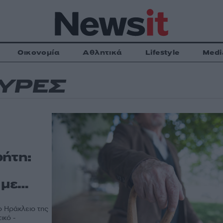
Οικονομία
Αθλητικά
Lifestyle
Medi
ΥΡΕΣ
ρήτη:
 με…
ο Ηράκλειο της
ικό -