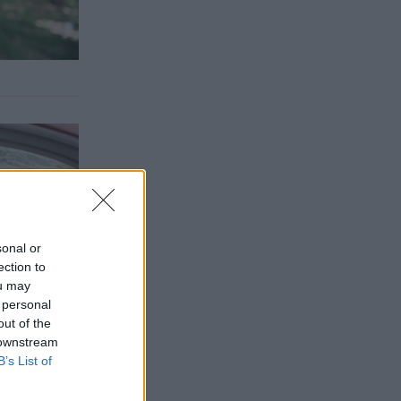
sonal or
ection to
ou may
 personal
out of the
 downstream
B’s List of