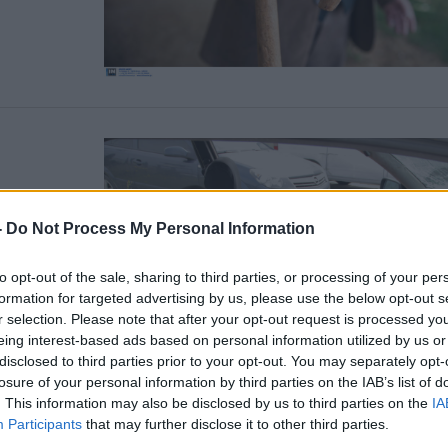
το
-
Do Not Process My Personal Information
to opt-out of the sale, sharing to third parties, or processing of your per
formation for targeted advertising by us, please use the below opt-out s
άτων
r selection. Please note that after your opt-out request is processed y
το φονικό του
eing interest-based ads based on personal information utilized by us or
ιστατικό που
disclosed to third parties prior to your opt-out. You may separately opt-
 51χρονου Κώστα
losure of your personal information by third parties on the IAB’s list of
. This information may also be disclosed by us to third parties on the
IA
Participants
that may further disclose it to other third parties.