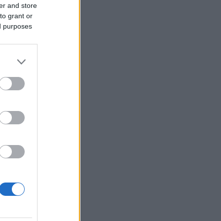
er and store
to grant or
ed purposes