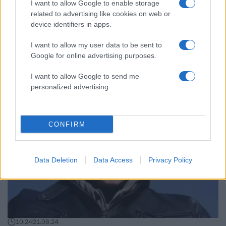
I want to allow Google to enable storage
related to advertising like cookies on web or
device identifiers in apps.
22:48
23.08.24
I want to allow my user data to be sent to
Άδωνις Γεωργιάδης: «Η τουρίστρια στη
Google for online advertising purposes.
Μαγνησία δεν κατέληξε από έλλειψη γιατρών
και είχε ιατρική κάλυψη»
I want to allow Google to send me
personalized advertising.
CONFIRM
Data Deletion
Data Access
Privacy Policy
10:24
21.08.24