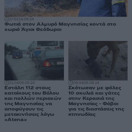
17:51
14.09.24
Φωτιά στον Αλμυρό Μαγνησίας κοντά στο
χωριό Άγιοι Θεόδωροι
21:04
09.09.24
09:04
06.09.24
Εστάλη 112 στους
Σκότωσαν με φόλες
κατοίκους του Βόλου
10 σκυλιά και γάτες
και πολλών περιοχών
στην Κερασιά της
της Μαγνησίας να
Μαγνησίας - Φόβοι
αποφύγουν τις
για τις διαστάσεις της
μετακινήσεις λόγω
κτηνωδίας
«Atena»