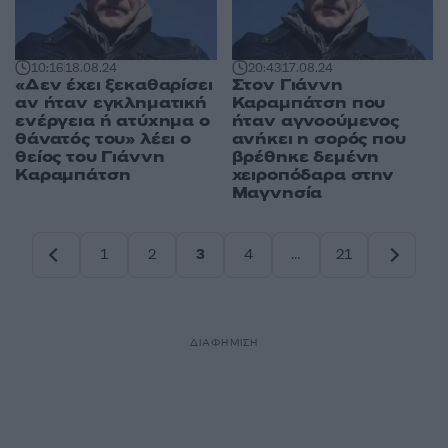
10:16
18.08.24
20:43
17.08.24
«Δεν έχει ξεκαθαρίσει
Στον Γιάννη
αν ήταν εγκληματική
Καραμπάτση που
ενέργεια ή ατύχημα ο
ήταν αγνοούμενος
θάνατός του» λέει ο
ανήκει η σορός που
θείος του Γιάννη
βρέθηκε δεμένη
Καραμπάτση
χειροπόδαρα στην
Μαγνησία
1
2
3
4
…
21
Σελίδα
Σελίδα
Σελίδα
Σελίδα
Σελίδα
ΔΙΑΦΗΜΙΣΗ