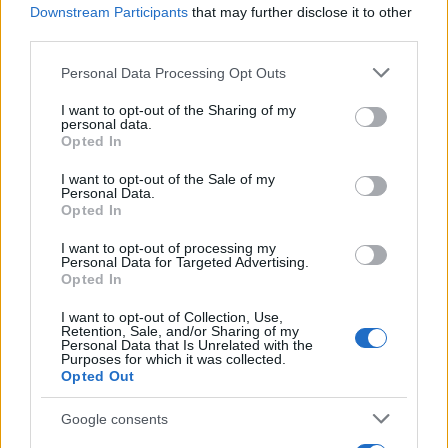
Downstream Participants
that may further disclose it to other
third parties.
Please note that this website/app uses one or more Google
Personal Data Processing Opt Outs
services and may gather and store information including but
not limited to your visit or usage behaviour. You may click to
I want to opt-out of the Sharing of my
personal data.
grant or deny consent to Google and its third-party tags to
Opted In
09:06
27.08.24
use your data for below specified purposes in below Google
Στο Πτελεό Μαγνησίας το Ανθρωποκτονιών
consent section.
I want to opt-out of the Sale of my
για το θρίλερ με τον θάνατο του Γιάννη
Personal Data.
Καραμπάτση - Από την αρχή η έρευνα
Opted In
I want to opt-out of processing my
Personal Data for Targeted Advertising.
Opted In
I want to opt-out of Collection, Use,
Retention, Sale, and/or Sharing of my
Personal Data that Is Unrelated with the
Purposes for which it was collected.
Opted Out
Google consents