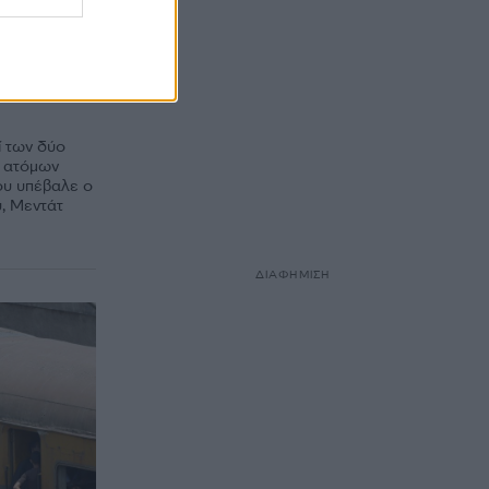
ην
ι
ί των δύο
1 ατόμων
του υπέβαλε ο
, Μεντάτ
ΔΙΑΦΗΜΙΣΗ