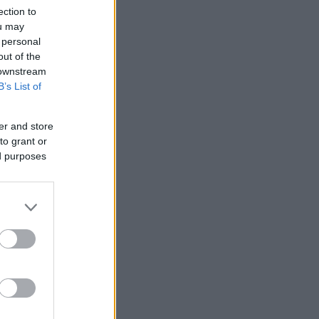
ection to
ou may
 personal
out of the
 downstream
B’s List of
er and store
to grant or
ed purposes