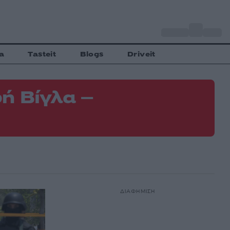
o
Αθήνα
35
C
a
Tasteit
Blogs
Driveit
ή Βίγλα –
ΔΙΑΦΗΜΙΣΗ