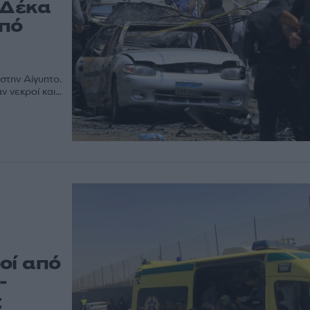
 Δέκα
από
στην Αίγυπτο.
νεκροί και...
οί από
-
ς