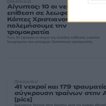
18:40
02.11.18
Αίγυπτος: 10 οι νεκροί από
επίθεση σε λεωφορείο με
Κόπτες Χριστιανούς - Σίσι: Θα
πολεμήσουμε την
τρομοκρατία
Τους 10 έφτασαν οι νεκροί της ένοπλης επίθεσης εναντίον
λεωφορείου που μετέφερε Χριστιανούς προσκυνητές.
18:31
12.08.17
41 νεκροί και 179 τραυματί
σύγκρουση τραίνων στην 
[pics]
Απέραντος θρήνος στην Αίγυπτο, μετά την τραγική χθεσι