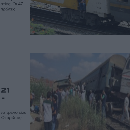
ατίες, Oι 47
ς πρώτες
 21
 -
να τρένο είχε
- Οι πρώτες