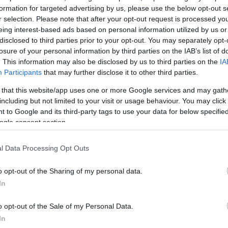
formation for targeted advertising by us, please use the below opt-out s
r selection. Please note that after your opt-out request is processed y
eing interest-based ads based on personal information utilized by us or
disclosed to third parties prior to your opt-out. You may separately opt-
losure of your personal information by third parties on the IAB’s list of
. This information may also be disclosed by us to third parties on the
IA
 ξέσπασε
Participants
that may further disclose it to other third parties.
του Καΐρου,
άλιστα
 that this website/app uses one or more Google services and may gath
Αραφάτ.
including but not limited to your visit or usage behaviour. You may click 
 to Google and its third-party tags to use your data for below specifi
ogle consent section.
l Data Processing Opt Outs
o opt-out of the Sharing of my personal data.
ατος” –
In
o opt-out of the Sale of my Personal Data.
ινά
In
ηκαν ή