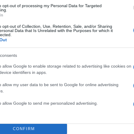
ακίου ελέγχου
to opt-out of processing my Personal Data for Targeted
ς, ο οποίος
ing.
ύ Κράτους.
In
o opt-out of Collection, Use, Retention, Sale, and/or Sharing
ersonal Data that Is Unrelated with the Purposes for which it
lected.
Out
consents
o allow Google to enable storage related to advertising like cookies on
evice identifiers in apps.
o allow my user data to be sent to Google for online advertising
s.
to allow Google to send me personalized advertising.
CONFIRM