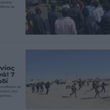
υνέπεια
ίδεται σε
νίας
ά! 7
ιδί
σκοτώθηκαν σε
ουέιντ, στο
γύπτου.