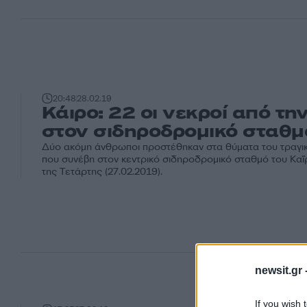
20:48
28.02.19
Κάιρο: 22 οι νεκροί από τη
στον σιδηροδρομικό σταθμ
Δύο ακόμη άνθρωποι προστέθηκαν στα θύματα του τραγι
που συνέβη στον κεντρικό σιδηροδρομικό σταθμό του Καΐ
της Τετάρτης (27.02.2019).
newsit.gr 
If you wish 