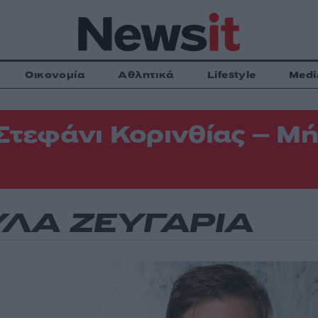
Οικονομία
Αθλητικά
Lifestyle
Medi
Στεφάνι Κορινθίας – Μή
ΛΑ ΖΕΥΓΑΡΙΑ