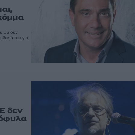
αι,
κόμμα
 ότι δεν
έμβασή του για
Ε δεν
μόφυλα