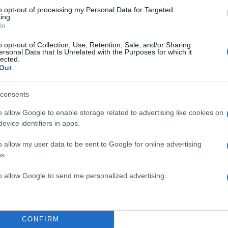
όφυλα
to opt-out of processing my Personal Data for Targeted
ύν να
ing.
In
o opt-out of Collection, Use, Retention, Sale, and/or Sharing
ersonal Data that Is Unrelated with the Purposes for which it
ωσε ο υπουργός
lected.
Out
consents
o allow Google to enable storage related to advertising like cookies on
evice identifiers in apps.
o allow my user data to be sent to Google for online advertising
s.
to allow Google to send me personalized advertising.
CONFIRM