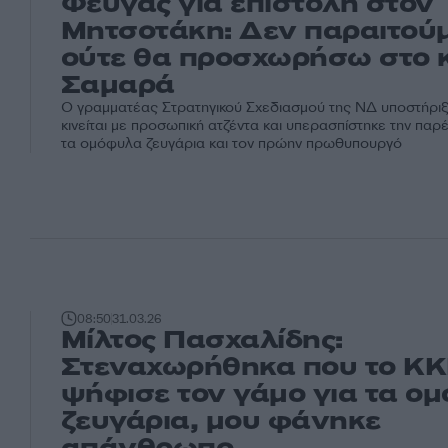
Φεύγας για επιστολή στον
Μητσοτάκη: Δεν παραιτούμ
ούτε θα προσχωρήσω στο 
Σαμαρά
Ο γραμματέας Στρατηγικού Σχεδιασμού της ΝΔ υποστήριξε
κινείται με προσωπική ατζέντα και υπερασπίστηκε την παρ
τα ομόφυλα ζευγάρια και τον πρώην πρωθυπουργό
08:50
31.03.26
Μίλτος Πασχαλίδης:
Στεναχωρήθηκα που το ΚΚ
ψήφισε τον γάμο για τα ο
ζευγάρια, μου φάνηκε