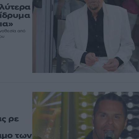
λύτερα
 ίδρυμα
ια»
νοθεσία από
ου
άς ρε
άμο των