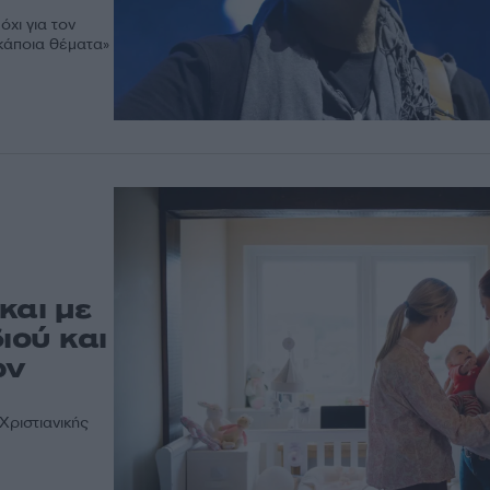
όχι για τον
 κάποια θέματα»
και με
ιού και
ων
Χριστιανικής