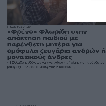
15:33
01.04.25
«Φρένο» Φλωρίδη στην
απόκτηση παιδιού με
παρένθετη μητέρα για
ομόφυλα ζευγάρια ανδρών ή
μοναχικούς άνδρες
«Η Ελλάδα κινδύνεψε να γίνει χώρα trafficking για παρένθετες
μητέρες» δήλωσε ο υπουργός Δικαιοσύνης