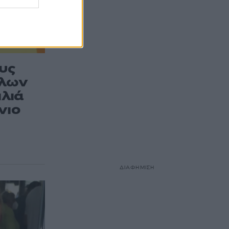
ους
υλων
ιλιά
νιο
ΔΙΑΦΗΜΙΣΗ