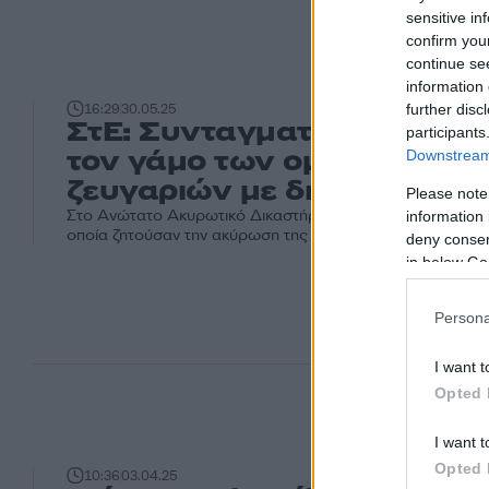
sensitive in
confirm you
continue se
information 
further disc
16:29
30.05.25
ΣτΕ: Συνταγματικός ο νόμο
participants
τον γάμο των ομόφυλων
Downstream 
ζευγαριών με δικαίωμα υιο
Please note
Στο Ανώτατο Ακυρωτικό Δικαστήριο είχαν προσφύγει τρία
information 
οποία ζητούσαν την ακύρωση της απόφασης
deny consent
in below Go
Persona
I want t
Opted 
I want t
Opted 
10:36
03.04.25