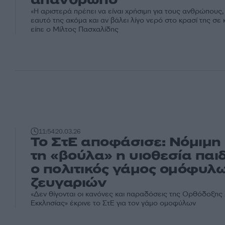
απάνθρωπο
«Η αριστερά πρέπει να είναι χρήσιμη για τους ανθρώπους, 
εαυτό της ακόμα και αν βάλει λίγο νερό στο κρασί της σε
είπε ο Μίλτος Πασχαλίδης
11:54
20.03.26
Το ΣτΕ αποφάσισε: Νόμιμη 
τη «βούλα» η υιοθεσία παιδ
ο πολιτικός γάμος ομόφυλ
ζευγαριών
«Δεν θίγονται οι κανόνες και παραδόσεις της Ορθόδοξης 
Εκκλησίας» έκρινε το ΣτΕ για τον γάμο ομοφύλων