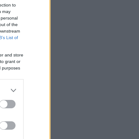
ection to
ou may
 personal
out of the
 downstream
B’s List of
er and store
to grant or
ed purposes