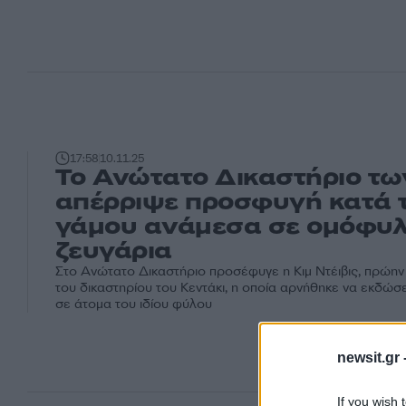
17:58
10.11.25
Το Ανώτατο Δικαστήριο τ
απέρριψε προσφυγή κατά 
γάμου ανάμεσα σε ομόφυ
ζευγάρια
Στο Ανώτατο Δικαστήριο προσέφυγε η Κιμ Ντέιβις, πρώη
του δικαστηρίου του Κεντάκι, η οποία αρνήθηκε να εκδώσ
σε άτομα του ιδίου φύλου
newsit.gr 
If you wish 