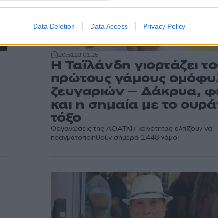
Data Deletion
Data Access
Privacy Policy
20:51
23.01.25
Η Ταϊλάνδη γιορτάζει τ
πρώτους γάμους ομόφ
ζευγαριών – Δάκρυα, φ
και η σημαία με το ουρά
τόξο
Οργανώσεις της ΛΟΑΤΚΙ+ κοινότητας ελπίζουν να
πραγματοποιηθούν σήμερα 1.448 γάμοι