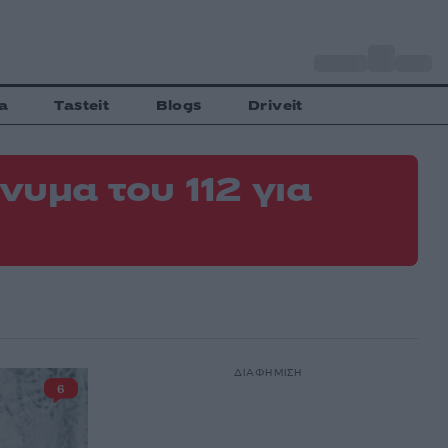
o
Αθήνα
35
C
a
Tasteit
Blogs
Driveit
νυμα του 112 για
ΔΙΑΦΗΜΙΣΗ
6