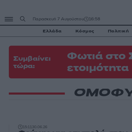
Μετάβαση
σε
περιεχόμενο
Παρασκευή 7 Αυγούστου
16:58
Ελλάδα
Κόσμος
Πολιτική
Φωτιά στο 
Συμβαίνει
ετοιμότητα
τώρα:
ΟΜΟΦΥ
15:11
30.06.26