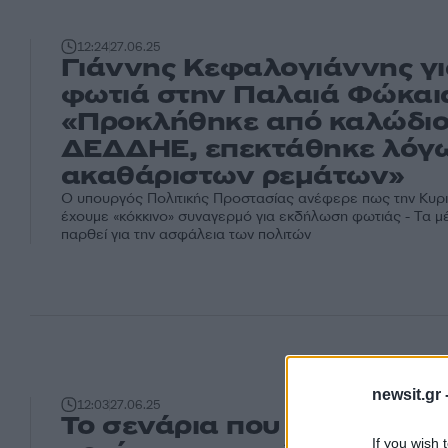
12:24
27.06.25
Γιάννης Κεφαλογιάννης γι
φωτιά στην Παλαιά Φώκαι
«Προκλήθηκε από καλώδιο
ΔΕΔΔΗΕ, επεκτάθηκε λόγ
ακαθάριστων ρεμάτων»
Ο υπουργός Πολιτικής Προστασίας ανέφερε πως την Κυρι
έχουμε «κόκκινο» συναγερμό για εκδήλωση φωτιάς - Τα μ
παρθεί για την ασφάλεια των πολιτών
newsit.gr 
12:03
27.06.25
Το σενάρια που εξετάζουν 
If you wish 