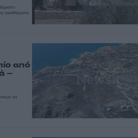
θάριστο
σης ακαθάριστο
πίο από
ά –
ιοχών να