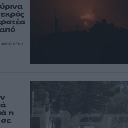
πύρινα
νεκρός
ερατέα
 από
δυνατό αέρα
ον
ιά
πά η
 σε