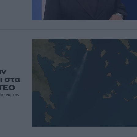
ην
ι στα
ETEO
ές για την