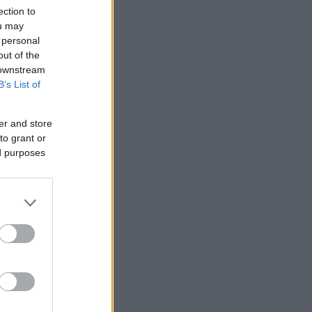
ection to
ou may
 personal
out of the
 downstream
B’s List of
er and store
to grant or
ed purposes
10