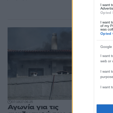
I want 
Advertis
Opted 
I want t
of my P
was col
Opted 
Google 
I want t
web or d
I want t
purpose
I want 
07:19
27.06.25
Αγωνία για τις