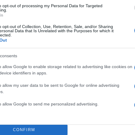
to opt-out of processing my Personal Data for Targeted
ing.
In
o opt-out of Collection, Use, Retention, Sale, and/or Sharing
ersonal Data that Is Unrelated with the Purposes for which it
lected.
Out
consents
o allow Google to enable storage related to advertising like cookies on
evice identifiers in apps.
o allow my user data to be sent to Google for online advertising
s.
to allow Google to send me personalized advertising.
20:22
26.06.25
Μάχη με τις αναζωπυρώ
CONFIRM