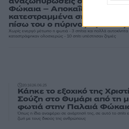
αναζωπυρώσεις στην Παλαι
Φώκαια – Αποκαΐδια και
κατεστραμμένα σπίτια άφησ
πίσω του ο πύρινος εφιάλτης
Χωρίς ενεργό μέτωπο η φωτιά - 3 σπίτια και πολλά αυτοκίνητα
καταστράφηκαν ολοσχερώς - 10 σπίτι υπέστησαν ζημιές
20:16
26.06.25
Κάηκε το εξοχικό της Χριστ
Σούζη στο Θυμάρι από τη 
φωτιά στην Παλαιά Φώκαι
Όπως η ίδια αναφέρει σε ανάρτησή της, σε αυτό το σπίτι εί
ζωή με τους δικούς της ανθρώπους