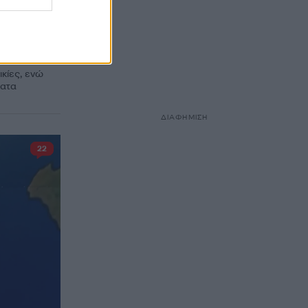
ά
 και
κοι
κίες, ενώ
ματα
ΔΙΑΦΗΜΙΣΗ
22