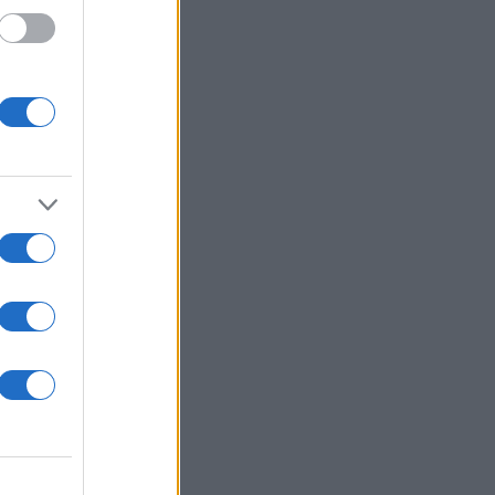
14
σεις