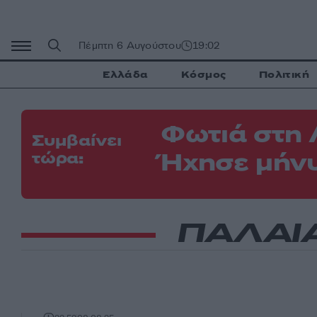
Μετάβαση
σε
περιεχόμενο
Πέμπτη 6 Αυγούστου
19:02
Ελλάδα
Κόσμος
Πολιτική
Φωτιά στη 
Συμβαίνει
Ήχησε μήνυ
τώρα:
ΠΑΛΑΙ