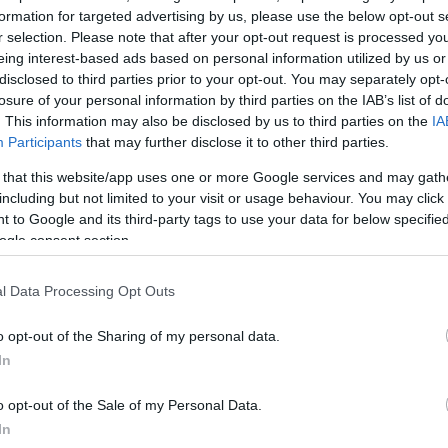
ση στην
formation for targeted advertising by us, please use the below opt-out s
ιωτική
r selection. Please note that after your opt-out request is processed y
 στο
eing interest-based ads based on personal information utilized by us or
disclosed to third parties prior to your opt-out. You may separately opt-
losure of your personal information by third parties on the IAB’s list of
βεστών -
. This information may also be disclosed by us to third parties on the
IA
τρων
Participants
that may further disclose it to other third parties.
 that this website/app uses one or more Google services and may gath
including but not limited to your visit or usage behaviour. You may click 
 to Google and its third-party tags to use your data for below specifi
ogle consent section.
l Data Processing Opt Outs
ν
o opt-out of the Sharing of my personal data.
ει σε
In
o opt-out of the Sale of my Personal Data.
πέμεινε από το
In