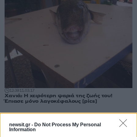
12:39
11.03.17
Χανιά: Η χειρότερη ψαριά της ζωής του!
Έπιασε μόνο λαγοκέφαλους [pics]
newsit.gr -
Do Not Process My Personal
Information