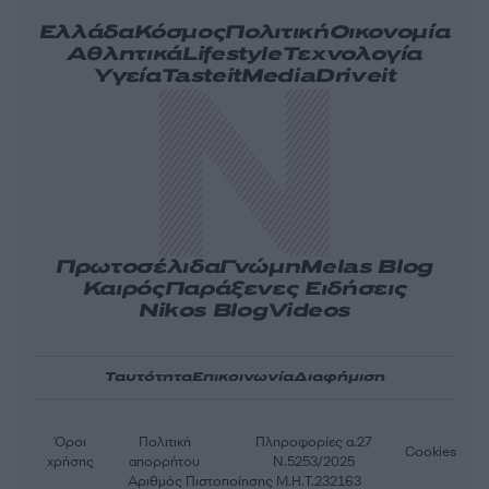
Ελλάδα
Κόσμος
Πολιτική
Οικονομία
Αθλητικά
Lifestyle
Τεχνολογία
Υγεία
Tasteit
Media
Driveit
Πρωτοσέλιδα
Γνώμη
Melas Blog
Καιρός
Παράξενες Ειδήσεις
Nikos Blog
Videos
Ταυτότητα
Επικοινωνία
Διαφήμιση
Όροι
Πολιτική
Πληροφορίες α.27
Cookies
χρήσης
απορρήτου
Ν.5253/2025
Αριθμός Πιστοποίησης Μ.Η.Τ.232163