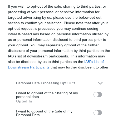
If you wish to opt-out of the sale, sharing to third parties, or
processing of your personal or sensitive information for
targeted advertising by us, please use the below opt-out
section to confirm your selection. Please note that after your
opt-out request is processed you may continue seeing
interest-based ads based on personal information utilized by
us or personal information disclosed to third parties prior to
your opt-out. You may separately opt-out of the further
13:01
08.03.17
Αργολίδα: Έριξε την πετονιά στη θάλασσα και
disclosure of your personal information by third parties on the
η απίθανη συνέχεια τον έκανε διάσημο στο
IAB’s list of downstream participants. This information may
διαδίκτυο [vid]
also be disclosed by us to third parties on the
IAB’s List of
Downstream Participants
that may further disclose it to other
third parties.
Please note that this website/app uses one or more Google
Personal Data Processing Opt Outs
services and may gather and store information including but
not limited to your visit or usage behaviour. You may click to
I want to opt-out of the Sharing of my
personal data.
grant or deny consent to Google and its third-party tags to
Opted In
use your data for below specified purposes in below Google
consent section.
I want to opt-out of the Sale of my
Personal Data.