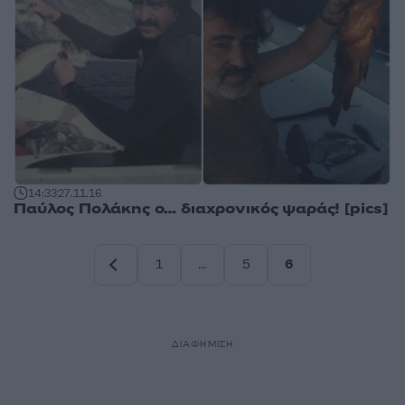
14:33
27.11.16
Παύλος Πολάκης ο… διαχρονικός ψαράς! [pics]
1
…
5
6
Σελίδα
Σελίδα
Σελίδα
ΔΙΑΦΗΜΙΣΗ