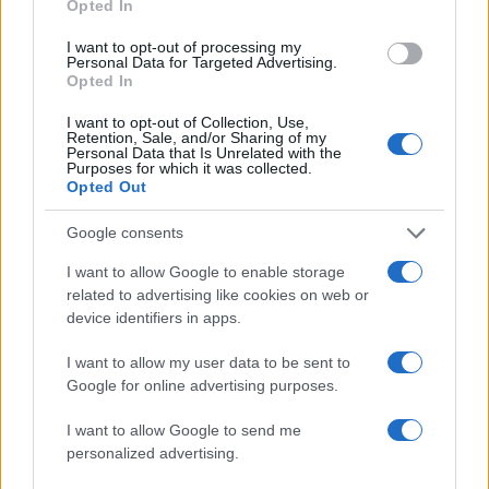
Opted In
I want to opt-out of processing my
Personal Data for Targeted Advertising.
Opted In
I want to opt-out of Collection, Use,
Retention, Sale, and/or Sharing of my
Personal Data that Is Unrelated with the
Purposes for which it was collected.
14:42
13.02.17
Opted Out
Πέντε συλλήψεις στη Μεγάλη Πρέσπα για
παράνομο ψάρεμα
Google consents
I want to allow Google to enable storage
related to advertising like cookies on web or
device identifiers in apps.
I want to allow my user data to be sent to
Google for online advertising purposes.
17:42
21.01.17
Λάρισα: Δεν
15:30
20.01.17
Ψάρεψαν παράνομα
μαζεύτηκαν τυχαία
I want to allow Google to send me
210 κιλά ψαριών από
στον Αγιόκαμπο για
personalized advertising.
τη λίμνη της Μεγάλης
ψάρεμα – Έτσι
Πρέσπας!
αποζημιώθηκαν οι