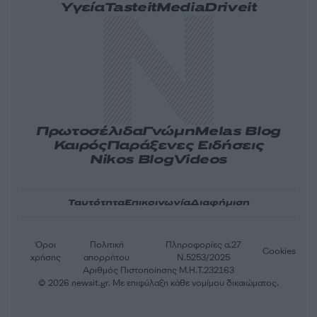
Υγεία
Tasteit
Media
Driveit
Πρωτοσέλιδα
Γνώμη
Melas Blog
Καιρός
Παράξενες Ειδήσεις
Nikos Blog
Videos
Ταυτότητα
Επικοινωνία
Διαφήμιση
Όροι
Πολιτική
Πληροφορίες α.27
Cookies
χρήσης
απορρήτου
Ν.5253/2025
Αριθμός Πιστοποίησης Μ.Η.Τ.232163
© 2026 newsit.gr. Με επιφύλαξη κάθε νομίμου δικαιώματος.