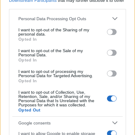
Downstream Participants
that may further disclose it to other
third parties.
Please note that this website/app uses one or more Google
Personal Data Processing Opt Outs
services and may gather and store information including but
not limited to your visit or usage behaviour. You may click to
I want to opt-out of the Sharing of my
personal data.
grant or deny consent to Google and its third-party tags to
Opted In
use your data for below specified purposes in below Google
consent section.
I want to opt-out of the Sale of my
17:30
18.10.19
Personal Data.
Ειρωνικός Χαρίτσης: "Όποτε ο Μητσοτάκης
Opted In
πάει στο εξωτερικό βάζει τη στολή του
μακεδονομάχου στην ντουλάπα"!
I want to opt-out of processing my
Personal Data for Targeted Advertising.
Opted In
I want to opt-out of Collection, Use,
Retention, Sale, and/or Sharing of my
Personal Data that Is Unrelated with the
Purposes for which it was collected.
Opted Out
Google consents
I want to allow Google to enable storage