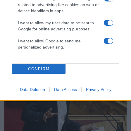
related to advertising like cookies on web or
device identifiers in apps.
I want to allow my user data to be sent to
Google for online advertising purposes.
21:14
30.09.19
Τσίπρας – Ζάεφ στα Σκόπια: “Φίλε μου Ζόραν,
I want to allow Google to send me
φίλε μου Αλέξη…”! video
personalized advertising.
CONFIRM
Data Deletion
Data Access
Privacy Policy