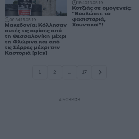
15:40
13.05.19
Κοτζιάς σε ομογενείς:
“Βουλώστε το
φασισταριά,
09:34
15.05.19
Χουντικοί”!
Μακεδονία: Κόλλησαν
αυτές τις αφίσες από
τη Θεσσαλονίκη μέχρι
τη Φλώρινα και από
τις Σέρρες μέχρι την
Καστοριά [pics]
1
2
…
17
Σελίδα
Σελίδα
Σελίδα
ΔΙΑΦΗΜΙΣΗ