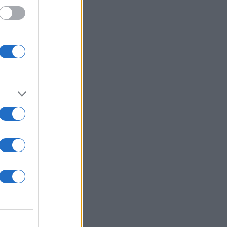
ω εγώ