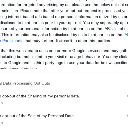
η του ήταν
formation for targeted advertising by us, please use the below opt-out s
r selection. Please note that after your opt-out request is processed y
 θείας του
eing interest-based ads based on personal information utilized by us or
disclosed to third parties prior to your opt-out. You may separately opt-
losure of your personal information by third parties on the IAB’s list of
. This information may also be disclosed by us to third parties on the
IA
Participants
that may further disclose it to other third parties.
 that this website/app uses one or more Google services and may gath
including but not limited to your visit or usage behaviour. You may click 
 to Google and its third-party tags to use your data for below specifi
ogle consent section.
 που
l Data Processing Opt Outs
τά
o opt-out of the Sharing of my personal data.
ους στην
In
ωριό του
o opt-out of the Sale of my Personal Data.
In