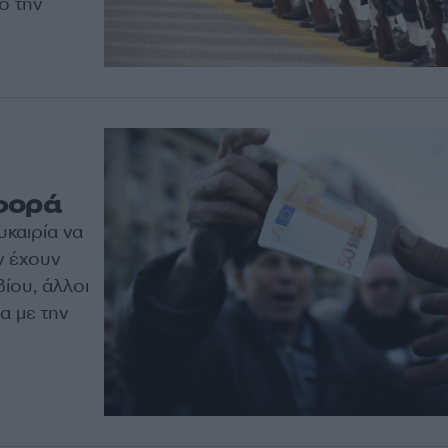
ό την
φορά
υκαιρία να
ν έχουν
ίου, άλλοι
α με την