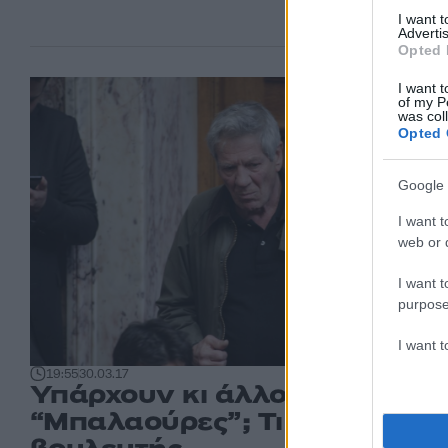
I want 
Advertis
Opted 
I want t
of my P
was col
Opted 
Google 
I want t
web or d
I want t
purpose
I want 
19:55
30.03.17
Υπάρχουν κι άλλοι
“Μπαλαούρες”; Τι δεν είπε ο