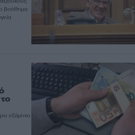
ταξιούχους
 το βοήθημα
ργεία
ό
 το
ερο εξάμηνο