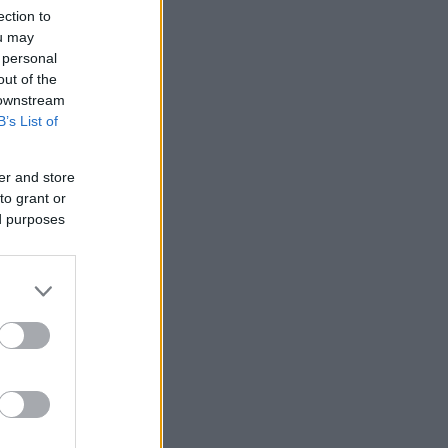
ection to
ou may
 personal
out of the
 downstream
B’s List of
er and store
to grant or
ed purposes