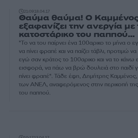
21:09
18.04.17
Θαύμα θαύμα! Ο Καμμένο
εξαφανίζει την ανεργία με 
κατοστάρικο του παππού…
"Το να του παίρνει ένα 100αρικο το μήνα ο ε
να πίνει φραπέ και να παίζει τάβλι, προτιμώ ν
εγώ σαν κράτος το 100αρικο και να το κάνω 
εισφορά, να πάω να βρώ δουλειά στο παιδί γ
πίνει φραπέ". Τάδε έφη, Δημήτρης Καμμένος
των ΑΝΕΛ, αναφερόμενος στην περικοπή της
του παππού.
10:17
13.04.17