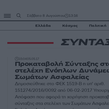
Μετάβαση
σε
περιεχόμενο
Σάββατο 8 Αυγούστου
13:16
Ελλάδα
Κόσμος
Πολιτική
ΣΥΝΤΑ
15:04
05.05.17
Προκαταβολή Σύνταξης στ
στελέχη Ενόπλων Δυνάμεω
Σωμάτων Ασφαλείας
Δημοσιεύθηκε στο ΦΕΚ 1519-Β η υπ' αριθ.
151274/2016/0092 από 06-02-2017 Υπουργ
Απόφαση που αφορά τη χορήγηση προκατα
σύνταξης στα στελέχη των Σωμάτων Ασφαλε