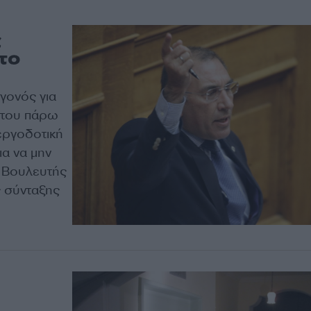
ς
το
γγονός για
α του πάρω
εργοδοτική
ια να μην
, Βουλευτής
 σύνταξης