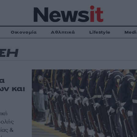
Οικονομία
Αθλητικά
Lifestyle
Medi
ΞΗ
α
ν και
ική
βολής
ίας &