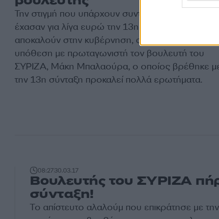
βουλευτής
Την στιγμή που υπάρχουν συνταξιούχοι που
έχασαν για λίγα ευρώ την 13η σύνταξη, όπως την
αποκαλούν στην κυβέρνηση, αν και δεν είναι, η
υπόθεση με πρωταγωνιστή τον βουλευτή του
ΣΥΡΙΖΑ, Μάκη Μπαλαούρα, ο οποίος βρέθηκε μ
την 13η σύνταξη προκαλεί πολλά ερωτήματα.
08:27
30.03.17
Βουλευτής του ΣΥΡΙΖΑ πή
σύνταξη!
Το απίστευτο αλαλούμ που επικράτησε με τ