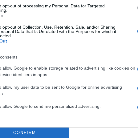
to opt-out of processing my Personal Data for Targeted
ing.
In
o opt-out of Collection, Use, Retention, Sale, and/or Sharing
ersonal Data that Is Unrelated with the Purposes for which it
lected.
Out
consents
o allow Google to enable storage related to advertising like cookies on
evice identifiers in apps.
o allow my user data to be sent to Google for online advertising
s.
to allow Google to send me personalized advertising.
09:46
30.03.17
Μπαλαούρας: Δεν φταί
για τη 13η σύνταξη, το
CONFIRM