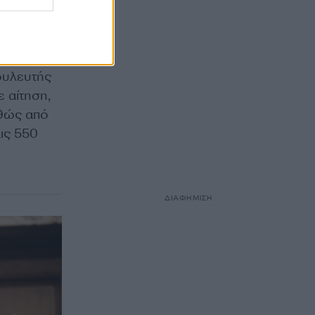
είναι
το
αξιούχους
βουλευτής
 αίτηση,
αθώς από
ις 550
ΔΙΑΦΗΜΙΣΗ