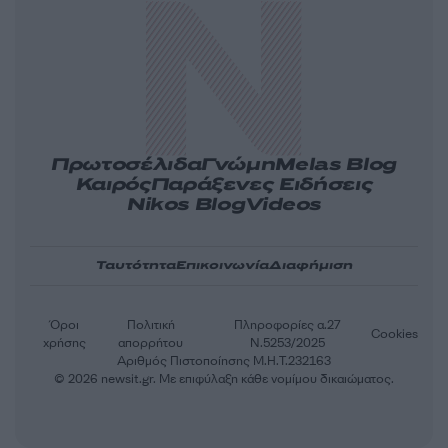
Πρωτοσέλιδα
Γνώμη
Melas Blog
Καιρός
Παράξενες Ειδήσεις
Nikos Blog
Videos
Ταυτότητα
Επικοινωνία
Διαφήμιση
Όροι
Πολιτική
Πληροφορίες α.27
Cookies
χρήσης
απορρήτου
Ν.5253/2025
Αριθμός Πιστοποίησης Μ.Η.Τ.232163
© 2026 newsit.gr. Με επιφύλαξη κάθε νομίμου δικαιώματος.