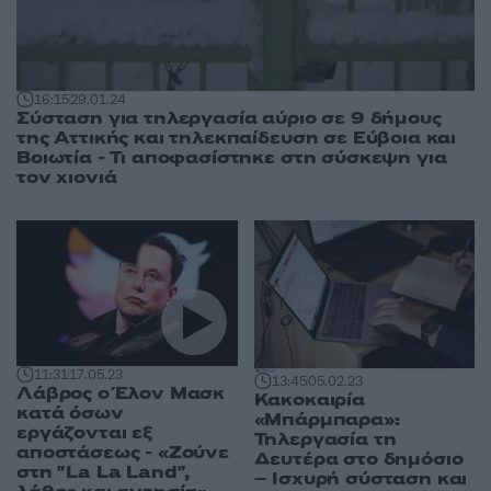
16:15
29.01.24
Σύσταση για τηλεργασία αύριο σε 9 δήμους
της Αττικής και τηλεκπαίδευση σε Εύβοια και
Βοιωτία - Τι αποφασίστηκε στη σύσκεψη για
τον χιονιά
11:31
17.05.23
13:45
05.02.23
Λάβρος ο Έλον Μασκ
Κακοκαιρία
κατά όσων
«Μπάρμπαρα»:
εργάζονται εξ
Τηλεργασία τη
αποστάσεως - «Ζούνε
Δευτέρα στο δημόσιο
στη "La La Land",
– Ισχυρή σύσταση και