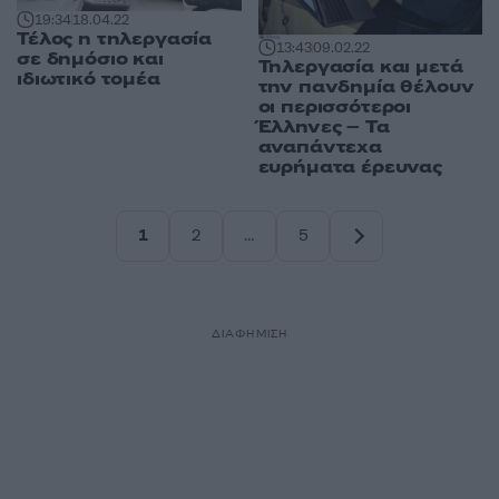
19:34
18.04.22
Τέλος η τηλεργασία
13:43
09.02.22
σε δημόσιο και
Τηλεργασία και μετά
ιδιωτικό τομέα
την πανδημία θέλουν
οι περισσότεροι
Έλληνες – Τα
αναπάντεχα
ευρήματα έρευνας
1
2
…
5
Σελίδα
Σελίδα
Σελίδα
ΔΙΑΦΗΜΙΣΗ