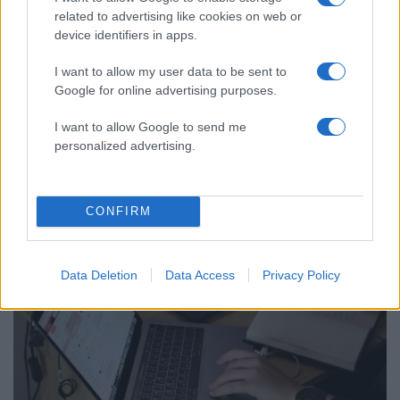
related to advertising like cookies on web or
device identifiers in apps.
I want to allow my user data to be sent to
Google for online advertising purposes.
I want to allow Google to send me
22:57
08.11.22
personalized advertising.
Eurostat: Στο 13,5% αυξήθηκε το 2021 το
ποσοστό των απασχολουμένων στην ΕΕ που
εργάζονται από σπίτι
CONFIRM
Data Deletion
Data Access
Privacy Policy