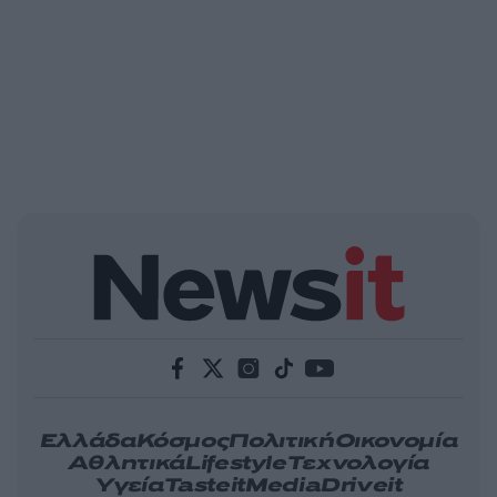
Ελλάδα
Κόσμος
Πολιτική
Οικονομία
Αθλητικά
Lifestyle
Τεχνολογία
Υγεία
Tasteit
Media
Driveit