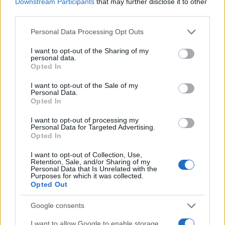
Downstream Participants
that may further disclose it to other
third parties.
Please note that this website/app uses one or more Google
Personal Data Processing Opt Outs
services and may gather and store information including but
not limited to your visit or usage behaviour. You may click to
I want to opt-out of the Sharing of my
personal data.
grant or deny consent to Google and its third-party tags to
Opted In
use your data for below specified purposes in below Google
consent section.
I want to opt-out of the Sale of my
Personal Data.
Opted In
13:39
03.02.23
Έρχεται η τηλεργασία στο Δημόσιο - Όλες οι
I want to opt-out of processing my
Personal Data for Targeted Advertising.
αλλαγές, στη δημοσιότητα η εγκύκλιος,
Opted In
εκδίδεται προεδρικό διάταγμα
I want to opt-out of Collection, Use,
Retention, Sale, and/or Sharing of my
Personal Data that Is Unrelated with the
Purposes for which it was collected.
Opted Out
Google consents
I want to allow Google to enable storage