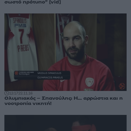
σωστό πρότυπο” [vid]
12:17
22.11.16
Ολυμπιακός – Σπανούλης: Η… αρρώστια και η
νοοτροπία νικητή!