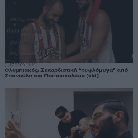
17:00
09.11.16
Ολυμπιακός: Ξεκαρδιστική “τυφλόμυγα” από
Σπανούλη και Παπανικολάου [vid]