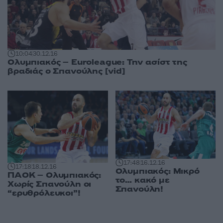
10:04
30.12.16
Ολυμπιακός – Euroleague: Την ασίστ της
βραδιάς ο Σπανούλης [vid]
17:48
16.12.16
17:18
18.12.16
Ολυμπιακός: Μικρό
ΠΑΟΚ – Ολυμπιακός:
το… κακό με
Χωρίς Σπανούλη οι
Σπανούλη!
“ερυθρόλευκοι”!