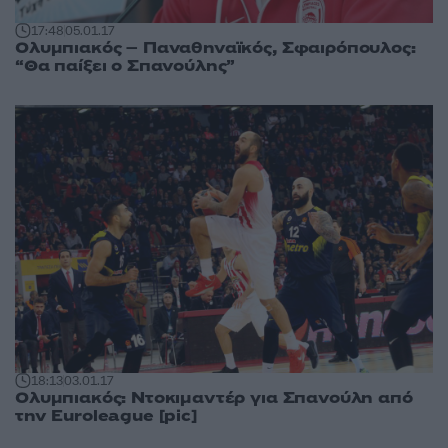
17:48
05.01.17
Ολυμπιακός – Παναθηναϊκός, Σφαιρόπουλος:
“Θα παίξει ο Σπανούλης”
18:13
03.01.17
Ολυμπιακός: Ντοκιμαντέρ για Σπανούλη από
την Euroleague [pic]