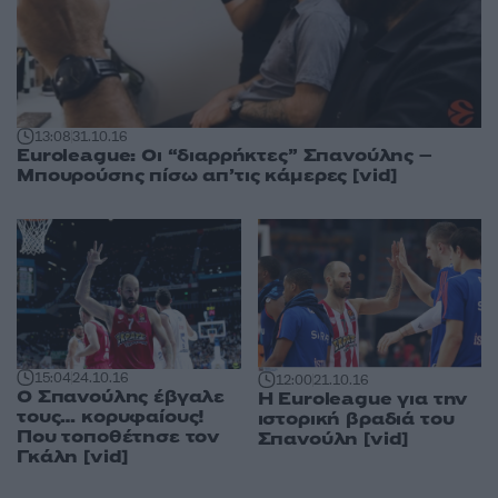
13:08
31.10.16
Euroleague: Οι “διαρρήκτες” Σπανούλης –
Μπουρούσης πίσω απ’τις κάμερες [vid]
15:04
24.10.16
12:00
21.10.16
Ο Σπανούλης έβγαλε
Η Euroleague για την
τους… κορυφαίους!
ιστορική βραδιά του
Που τοποθέτησε τον
Σπανούλη [vid]
Γκάλη [vid]