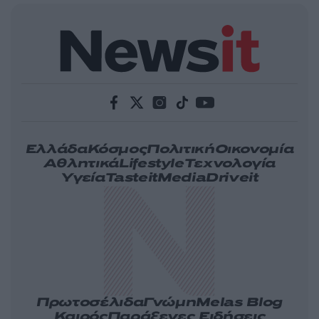
Ελλάδα
Κόσμος
Πολιτική
Οικονομία
Αθλητικά
Lifestyle
Τεχνολογία
Υγεία
Tasteit
Media
Driveit
Πρωτοσέλιδα
Γνώμη
Melas Blog
Καιρός
Παράξενες Ειδήσεις