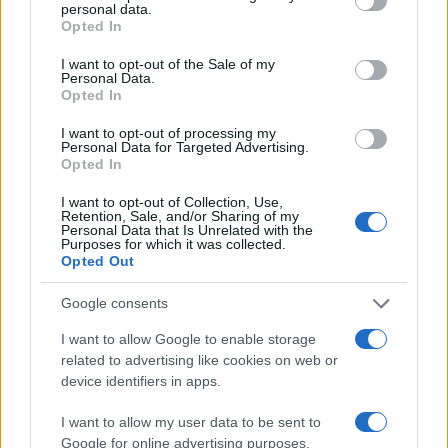
personal data.
grant or deny consent to Google and its third-party tags to
Opted In
use your data for below specified purposes in below Google
consent section.
I want to opt-out of the Sale of my
Personal Data.
Opted In
I want to opt-out of processing my
Personal Data for Targeted Advertising.
Opted In
14:28
16.12.16
Ολυμπιακός: Ανησυχία ΚΑΙ για Σπανούλη!
I want to opt-out of Collection, Use,
Retention, Sale, and/or Sharing of my
Personal Data that Is Unrelated with the
Purposes for which it was collected.
Opted Out
Google consents
I want to allow Google to enable storage
related to advertising like cookies on web or
device identifiers in apps.
I want to allow my user data to be sent to
Google for online advertising purposes.