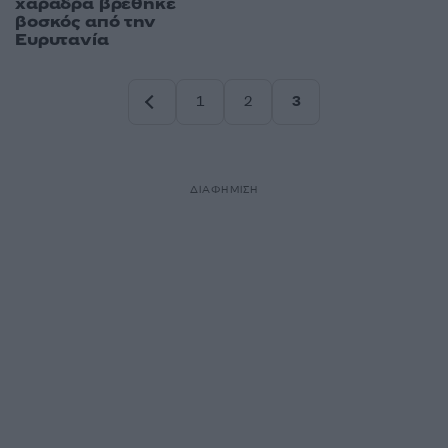
χαράδρα βρέθηκε
βοσκός από την
Ευρυτανία
1
2
3
Σελίδα
Σελίδα
Σελίδα
ΔΙΑΦΗΜΙΣΗ