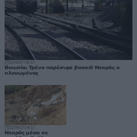
23:58
27.06.17
Βοιωτία: Τρένο παρέσυρε βοσκό! Νεκρός ο
ηλικιωμένος
12:58
17.04.17
Νεκρός μέσα σε