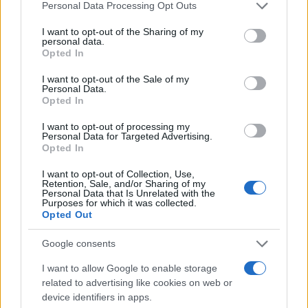
Please note that this website/app uses one or more Google
Personal Data Processing Opt Outs
services and may gather and store information including but
not limited to your visit or usage behaviour. You may click to
I want to opt-out of the Sharing of my
personal data.
grant or deny consent to Google and its third-party tags to
Opted In
use your data for below specified purposes in below Google
consent section.
I want to opt-out of the Sale of my
Personal Data.
Opted In
15:33
08.03.18
I want to opt-out of processing my
Κρήτη: Μπήκε στο μαντρί και είδε σφαγμένα
Personal Data for Targeted Advertising.
τα ζώα του
Opted In
I want to opt-out of Collection, Use,
Retention, Sale, and/or Sharing of my
Personal Data that Is Unrelated with the
Purposes for which it was collected.
Opted Out
Google consents
I want to allow Google to enable storage
related to advertising like cookies on web or
device identifiers in apps.