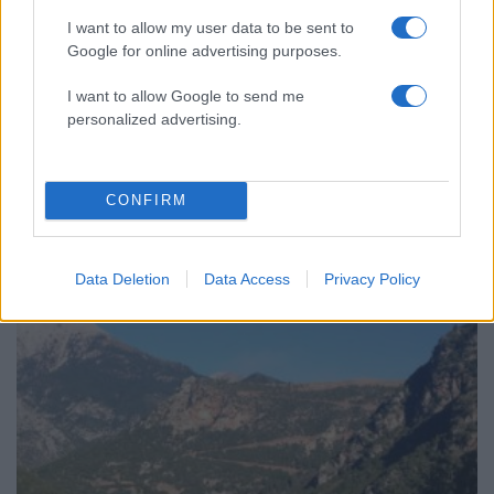
I want to allow my user data to be sent to
Google for online advertising purposes.
I want to allow Google to send me
19:14
01.03.18
personalized advertising.
Κρήτη: Μυστήριο με νεαρό που βρέθηκε
σοβαρά τραυματισμένος – Τελικά δεν τα
κατάφερε
CONFIRM
Data Deletion
Data Access
Privacy Policy