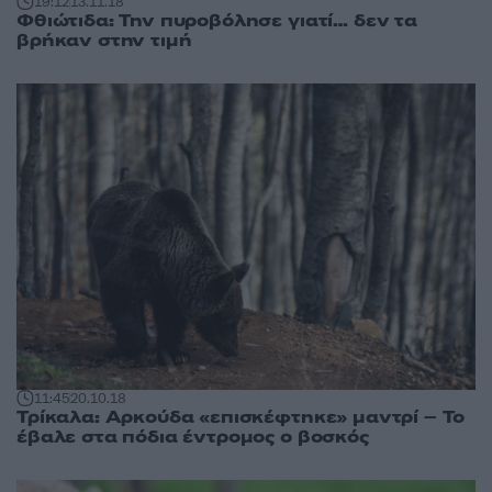
19:12
13.11.18
Φθιώτιδα: Την πυροβόλησε γιατί… δεν τα
βρήκαν στην τιμή
11:45
20.10.18
Τρίκαλα: Αρκούδα «επισκέφτηκε» μαντρί – Το
έβαλε στα πόδια έντρομος ο βοσκός