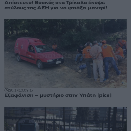
Απίστευτο! Βοσκός στα Τρίκαλα έκοψε
στύλους της ΔΕΗ για να φτιάξει μαντρί!
20:17
10.09.17
Εξαφάνιση – μυστήριο στην Υπάτη [pics]