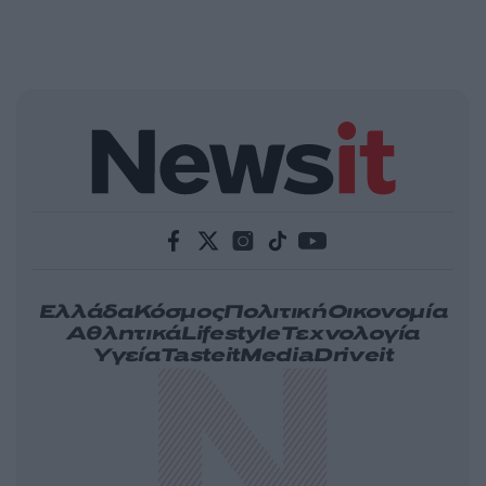
Ελλάδα
Κόσμος
Πολιτική
Οικονομία
Αθλητικά
Lifestyle
Τεχνολογία
Υγεία
Tasteit
Media
Driveit