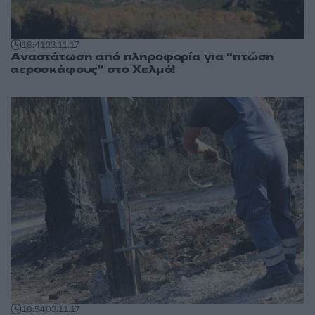
18:41
23.11.17
Αναστάτωση από πληροφορία για “πτώση
αεροσκάφους” στο Χελμό!
18:54
03.11.17