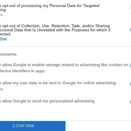
to opt-out of processing my Personal Data for Targeted
ing.
In
o opt-out of Collection, Use, Retention, Sale, and/or Sharing
ersonal Data that Is Unrelated with the Purposes for which it
lected.
Out
consents
o allow Google to enable storage related to advertising like cookies on
evice identifiers in apps.
o allow my user data to be sent to Google for online advertising
s.
to allow Google to send me personalized advertising.
09:13
24.01.17
Καιρός: Άρχισαν τα… όρ
Στα λευκά η Θεσσαλία 
CONFIRM