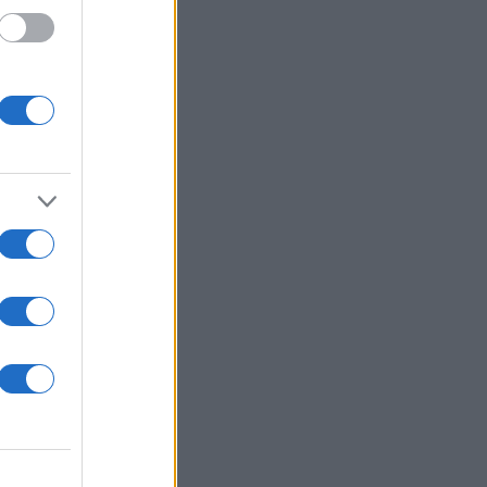
γανα!
–