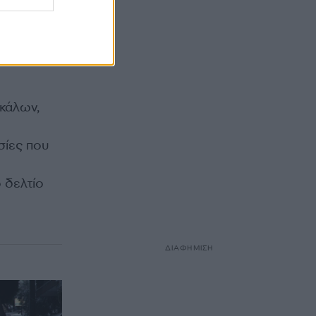
ς
αινόμενα
ικάλων,
ασίες που
 δελτίο
ΔΙΑΦΗΜΙΣΗ