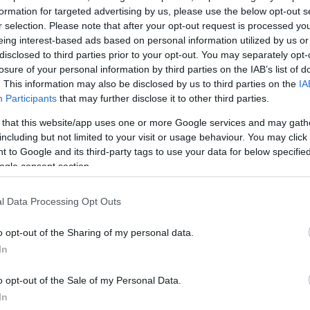
ημιορεινά και
formation for targeted advertising by us, please use the below opt-out s
βόρεια
r selection. Please note that after your opt-out request is processed y
κοί άνεμοι
eing interest-based ads based on personal information utilized by us or
disclosed to third parties prior to your opt-out. You may separately opt-
ξασθένηση
losure of your personal information by third parties on the IAB’s list of
νές και
. This information may also be disclosed by us to third parties on the
IA
Participants
that may further disclose it to other third parties.
 that this website/app uses one or more Google services and may gath
including but not limited to your visit or usage behaviour. You may click 
 to Google and its third-party tags to use your data for below specifi
ogle consent section.
l Data Processing Opt Outs
ίες σε
ια!
o opt-out of the Sharing of my personal data.
ύ
εξέδωσε
In
o opt-out of the Sale of my Personal Data.
 τον
In