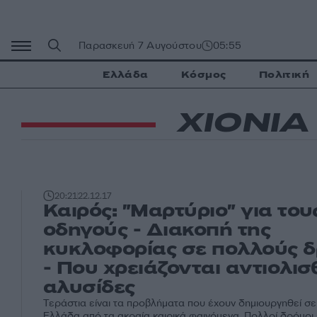
Μετάβαση
σε
περιεχόμενο
Παρασκευή 7 Αυγούστου
05:55
Ελλάδα
Κόσμος
Πολιτική
ΧΙΟΝΙ
20:21
22.12.17
Καιρός: "Μαρτύριο" για του
οδηγούς - Διακοπή της
κυκλοφορίας σε πολλούς 
- Που χρειάζονται αντιολισ
αλυσίδες
Τεράστια είναι τα προβλήματα που έχουν δημιουργηθεί σε
Ελλάδα από τα ακραία καιρικά φαινόμενα. Πολλοί δρόμοι 