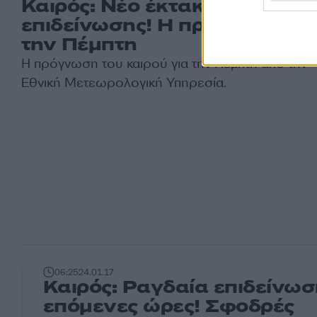
Καιρός: Νέο έκτακτο δελτίο
επιδείνωσης! Η πρόγνωση γι
την Πέμπτη
Η πρόγνωση του
καιρού
για την Πέμπτη από την
Εθνική Μετεωρολογική Υπηρεσία.
06:25
24.01.17
Καιρός: Ραγδαία επιδείνωση
επόμενες ώρες! Σφοδρές