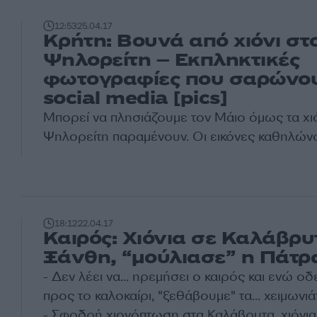
12:53
25.04.17
Κρήτη: Βουνά από χιόνι στ
Ψηλορείτη – Εκπληκτικές
φωτογραφίες που σαρώνο
social media [pics]
Μπορεί να πλησιάζουμε τον Μάιο όμως τα χι
Ψηλορείτη παραμένουν. Οι εικόνες καθηλώνο
18:12
22.04.17
Καιρός: Χιόνια σε Καλάβρυ
Ξάνθη, “μούλιασε” η Πάτρ
- Δεν λέει να... ηρεμήσει ο
καιρός
και ενώ οδ
προς το καλοκαίρι, "ξεθάβουμε" τα... χειμωνιά
- Σφοδρή χιονόπτωση στα Καλάβρυτα, χιόνια 