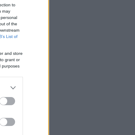
ection to
ou may
 personal
out of the
 downstream
B’s List of
er and store
to grant or
ed purposes