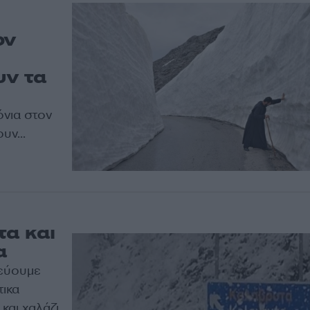
ον
υν τα
όνια στον
υν...
τα και
α
εύουμε
τικα
και χαλάζι