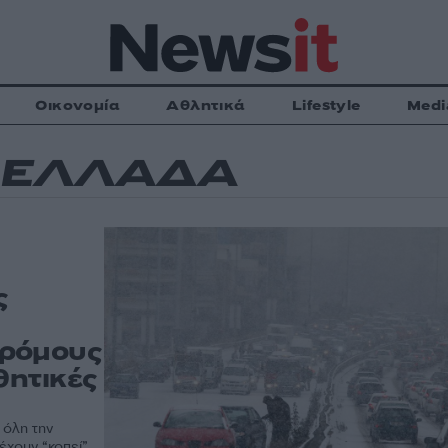
Οικονομία
Αθλητικά
Lifestyle
Medi
Α ΕΛΛΑΔΑ
ς
δρόμους
θητικές
 όλη την
έχουν “κοπεί”