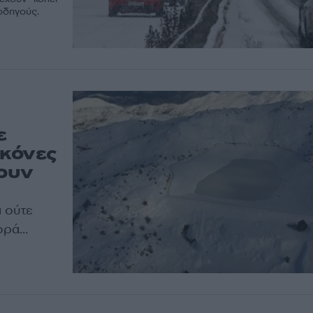
οδηγούς.
ε
ικόνες
ουν
ι ούτε
ρά...