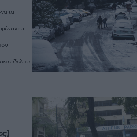
ονα τα
ναμένονται
 που
τακτο δελτίο
ες]