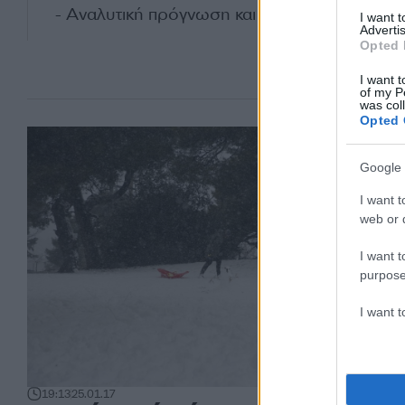
- Αναλυτική πρόγνωση και χάρτες
I want 
Advertis
Opted 
I want t
of my P
was col
Opted 
Google 
I want t
web or d
I want t
purpose
I want 
19:13
25.01.17