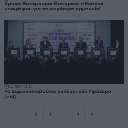
Χρυσά Βατόμουρα: Οσκαρικοί ηθοποιοί
υποψήφιοι για τη χειρότερη ερμηνεία!
11:46
17.01.17
Το Ευρωκοινοβούλιο εκλέγει νέο Πρόεδρο
[vid]
1
…
4
5
Σελίδα
Σελίδα
Σελίδα