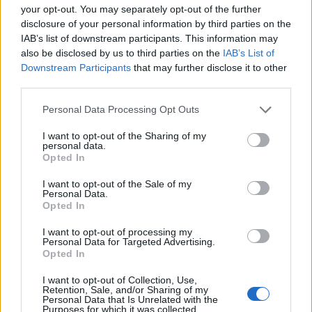
your opt-out. You may separately opt-out of the further
disclosure of your personal information by third parties on the
IAB’s list of downstream participants. This information may
also be disclosed by us to third parties on the
IAB’s List of
08:07
23.04.17
Downstream Participants
that may further disclose it to other
Γαλλία – Εκλογές: Η πρώτη μάχη! Οι
third parties.
μνηστήρες της προεδρίας και η μέρα που
“κόβει” την ανάσα στην Ευρώπη
Please note that this website/app uses one or more Google
Personal Data Processing Opt Outs
services and may gather and store information including but
not limited to your visit or usage behaviour. You may click to
I want to opt-out of the Sharing of my
personal data.
grant or deny consent to Google and its third-party tags to
Opted In
use your data for below specified purposes in below Google
consent section.
I want to opt-out of the Sale of my
Personal Data.
Opted In
18:35
22.04.17
I want to opt-out of processing my
06:47
23.04.17
Γαλλία – Έκλογές:
Personal Data for Targeted Advertising.
Γαλλία – Προεδρικές
Άνοιξαν οι κάλπες! Τι
Opted In
εκλογές: Αυτοί είναι οι
δείχνουν οι
11 υποψήφιοι
δημοσκοπήσεις
I want to opt-out of Collection, Use,
Retention, Sale, and/or Sharing of my
Personal Data that Is Unrelated with the
Purposes for which it was collected.