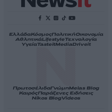
Ελλάδα
Κόσμος
Πολιτική
Οικονομία
Αθλητικά
Lifestyle
Τεχνολογία
Υγεία
Tasteit
Media
Driveit
Πρωτοσέλιδα
Γνώμη
Melas Blog
Καιρός
Παράξενες Ειδήσεις
Nikos Blog
Videos