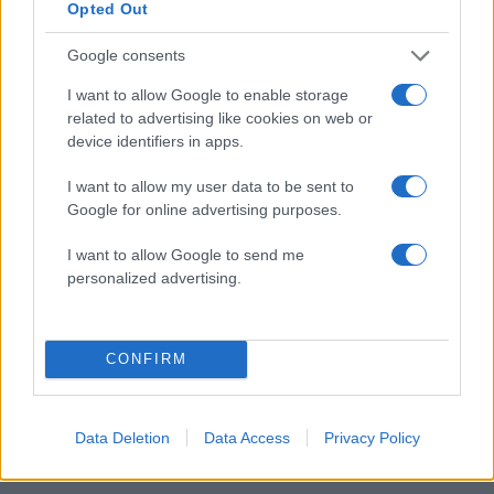
Opted Out
Google consents
18:14
02.01.18
19:29
02.01.18
“Την βοήθησε να
Κεφαλονιά: Εικόνες
I want to allow Google to enable storage
πεθάνει και έμπηξε το
ντοκουμέντα! Το
related to advertising like cookies on web or
μαχαίρι στην καρδιά
άψυχο σώμα της
device identifiers in apps.
του”! Σοκάρουν τα
23χρονης και το
ευρήματα της
μενταγιόν με την
ιατροδικαστή για το
I want to allow my user data to be sent to
πεντάλφα - Σοκάρουν
νεκρό ζευγάρι στην
Google for online advertising purposes.
τα ευρήματα της
Κεφαλονιά
ιατροδικαστή για το
νεκρό ζευγάρι
I want to allow Google to send me
personalized advertising.
ΔΙΑΦΗΜΙΣΗ
CONFIRM
Data Deletion
Data Access
Privacy Policy