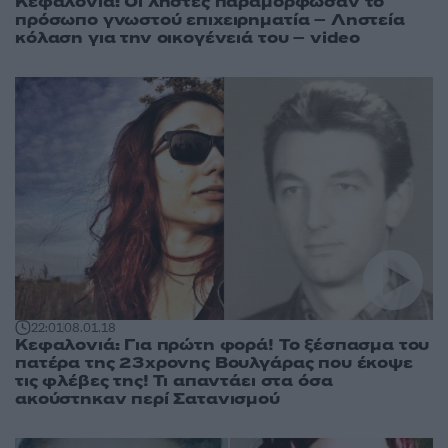
Κεφαλονιά: Οι ληστές παραμόρφωσαν το
πρόσωπο γνωστού επιχειρηματία – Ληστεία
κόλαση για την οικογένειά του – video
22:01
08.01.18
Κεφαλονιά: Για πρώτη φορά! Το ξέσπασμα του
πατέρα της 23χρονης Βουλγάρας που έκοψε
τις φλέβες της! Τι απαντάει στα όσα
ακούστηκαν περί Σατανισμού