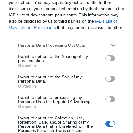
νεκρό ζευγάρι στην Κεφαλονιά – Νέες
your opt-out. You may separately opt-out of the further
φρικιαστικές αποκαλύψεις
disclosure of your personal information by third parties on the
IAB’s list of downstream participants. This information may
also be disclosed by us to third parties on the
IAB’s List of
Downstream Participants
that may further disclose it to other
third parties.
Please note that this website/app uses one or more Google
Personal Data Processing Opt Outs
services and may gather and store information including but
not limited to your visit or usage behaviour. You may click to
I want to opt-out of the Sharing of my
personal data.
grant or deny consent to Google and its third-party tags to
Opted In
use your data for below specified purposes in below Google
consent section.
I want to opt-out of the Sale of my
Personal Data.
06:23
03.01.18
Opted In
Κεφαλονιά: Σοκαρισμένη η τοπική κοινωνία
με το νεκρό ζευγάρι – Τα στοιχεία που
I want to opt-out of processing my
“μαρτυρούν” σατανιστική τελετή
Personal Data for Targeted Advertising.
Opted In
I want to opt-out of Collection, Use,
Retention, Sale, and/or Sharing of my
Personal Data that Is Unrelated with the
Purposes for which it was collected.