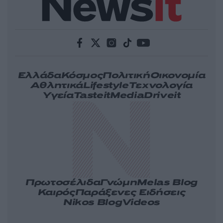
Ελλάδα
Κόσμος
Πολιτική
Οικονομία
Αθλητικά
Lifestyle
Τεχνολογία
Υγεία
Tasteit
Media
Driveit
Πρωτοσέλιδα
Γνώμη
Melas Blog
Καιρός
Παράξενες Ειδήσεις
Nikos Blog
Videos