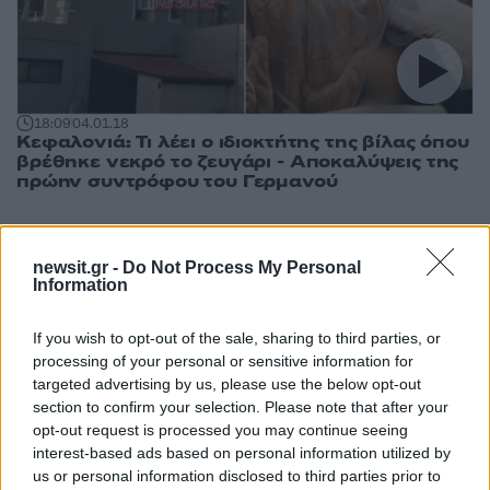
18:09
04.01.18
Κεφαλονιά: Τι λέει ο ιδιοκτήτης της βίλας όπου
βρέθηκε νεκρό το ζευγάρι - Αποκαλύψεις της
πρώην συντρόφου του Γερμανού
newsit.gr -
Do Not Process My Personal
Information
If you wish to opt-out of the sale, sharing to third parties, or
processing of your personal or sensitive information for
targeted advertising by us, please use the below opt-out
section to confirm your selection. Please note that after your
opt-out request is processed you may continue seeing
interest-based ads based on personal information utilized by
22:32
03.01.18
us or personal information disclosed to third parties prior to
“Είδα τους σατανιστές”! Μαρτυρία για το