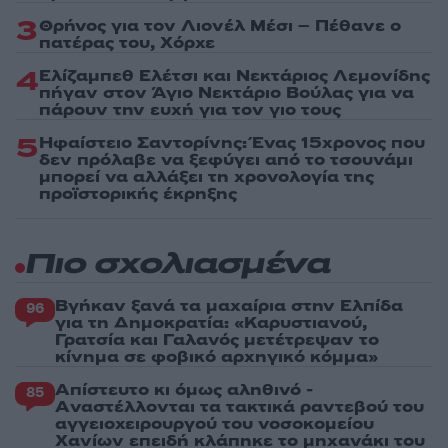
3
Θρήνος για τον Λιονέλ Μέσι – Πέθανε ο
πατέρας του, Χόρχε
4
Ελίζαμπεθ Ελέτσι και Νεκτάριος Λεμονίδης
πήγαν στον Άγιο Νεκτάριο Βούλας για να
πάρουν την ευχή για τον γιο τους
5
Ηφαίστειο Σαντορίνης: Ένας 15χρονος που
δεν πρόλαβε να ξεφύγει από το τσουνάμι
μπορεί να αλλάξει τη χρονολογία της
προϊστορικής έκρηξης
Πιο σχολιασμένα
Βγήκαν ξανά τα μαχαίρια στην Ελπίδα
96
για τη Δημοκρατία: «Καρυστιανού,
Γρατσία και Γαλανός μετέτρεψαν το
κίνημα σε φοβικό αρχηγικό κόμμα»
Απίστευτο κι όμως αληθινό -
85
Aναστέλλονται τα τακτικά ραντεβού του
αγγειοχειρουργού του νοσοκομείου
Χανίων επειδή κλάπηκε το μηχανάκι του