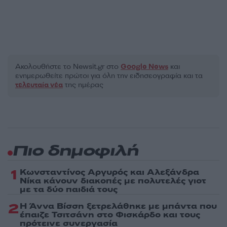
Ακολουθήστε το Νewsit.gr στο
Google News
και
ενημερωθείτε πρώτοι για όλη την ειδησεογραφία και τα
τελευταία νέα
της ημέρας
Πιο δημοφιλή
1
Κωνσταντίνος Αργυρός και Αλεξάνδρα
Νίκα κάνουν διακοπές με πολυτελές γιοτ
με τα δύο παιδιά τους
2
Η Άννα Βίσση ξετρελάθηκε με μπάντα που
έπαιζε Τσιτσάνη στο Φισκάρδο και τους
πρότεινε συνεργασία