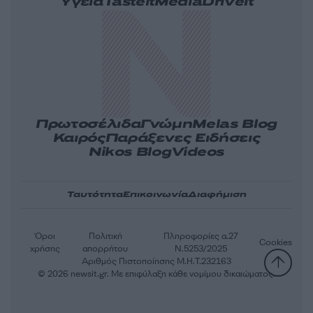
Υγεία
Tasteit
Media
Driveit
Πρωτοσέλιδα
Γνώμη
Melas Blog
Καιρός
Παράξενες Ειδήσεις
Nikos Blog
Videos
Ταυτότητα
Επικοινωνία
Διαφήμιση
Όροι
Πολιτική
Πληροφορίες α.27
Cookies
χρήσης
απορρήτου
Ν.5253/2025
Αριθμός Πιστοποίησης Μ.Η.Τ.232163
© 2026 newsit.gr. Με επιφύλαξη κάθε νομίμου δικαιώματος.