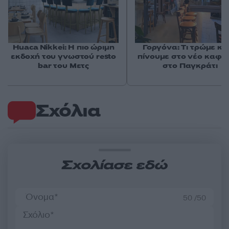
Huaca Nikkei: Η πιο ώριμη
Γοργόνα: Τι τρώμε και
εκδοχή του γνωστού resto
πίνουμε στο νέο καφε
bar του Μετς
στο Παγκράτι
Σχόλια
Σχολίασε εδώ
50 /50