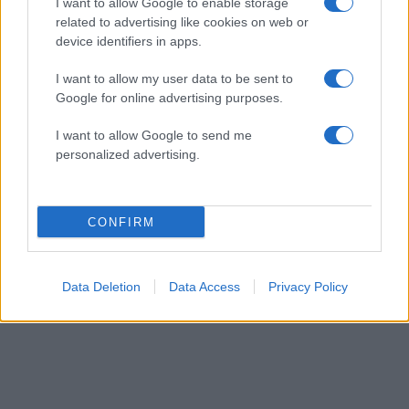
I want to allow Google to enable storage
Τηλέφωνο: 22844 40320
related to advertising like cookies on web or
device identifiers in apps.
Matsuhisa Mykonos
I want to allow my user data to be sent to
Google for online advertising purposes.
Belvedere Hotel
I want to allow Google to send me
Περιοχή Σχολής Καλών Τεχνών, Αγίου Ιωάννου
personalized advertising.
1
CONFIRM
Data Deletion
Data Access
Privacy Policy