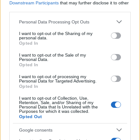
Downstream Participants
that may further disclose it to other
third parties.
Please note that this website/app uses one or more Google
Personal Data Processing Opt Outs
services and may gather and store information including but
not limited to your visit or usage behaviour. You may click to
I want to opt-out of the Sharing of my
personal data.
grant or deny consent to Google and its third-party tags to
Opted In
use your data for below specified purposes in below Google
consent section.
I want to opt-out of the Sale of my
Personal Data.
Opted In
I want to opt-out of processing my
Personal Data for Targeted Advertising.
Opted In
I want to opt-out of Collection, Use,
Retention, Sale, and/or Sharing of my
Personal Data that Is Unrelated with the
Purposes for which it was collected.
Opted Out
Google consents