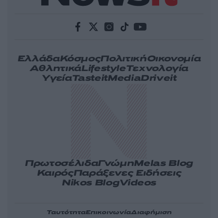
Ελλάδα
Κόσμος
Πολιτική
Οικονομία
Αθλητικά
Lifestyle
Τεχνολογία
Υγεία
Tasteit
Media
Driveit
Πρωτοσέλιδα
Γνώμη
Melas Blog
Καιρός
Παράξενες Ειδήσεις
Nikos Blog
Videos
Ταυτότητα
Επικοινωνία
Διαφήμιση