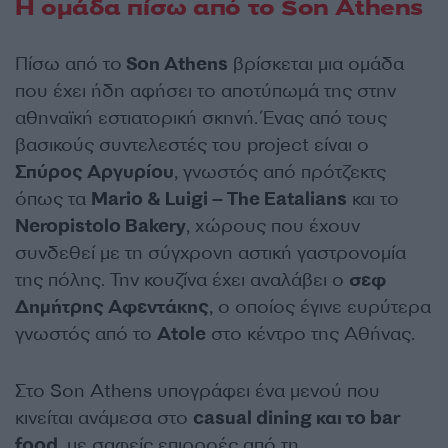
Η ομάδα πίσω από το Son Athens
Πίσω από το
Son Athens
βρίσκεται μια ομάδα
που έχει ήδη αφήσει το αποτύπωμά της στην
αθηναϊκή εστιατορική σκηνή. Ένας από τους
βασικούς συντελεστές του project είναι ο
Σπύρος Αργυρίου
, γνωστός από πρότζεκτς
όπως τα
Mario & Luigi – The Eatalians
και το
Neropistolo Bakery
, χώρους που έχουν
συνδεθεί με τη σύγχρονη αστική γαστρονομία
της πόλης. Την κουζίνα έχει αναλάβει ο
σεφ
Δημήτρης Αφεντάκης
, ο οποίος έγινε ευρύτερα
γνωστός από το
Atole
στο κέντρο της Αθήνας.
Στο Son Athens υπογράφει ένα μενού που
κινείται ανάμεσα στο
casual dining και το bar
food
, με σαφείς επιρροές από τη