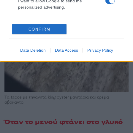
I want to allow Google to send me
personalized advertising.
CONFIRM
Data Deletion
Data Access
Privacy Policy
Τα tacos με τηγανητά king oyster μανιτάρια και κρέμα
αβοκάντο.
Όταν το μενού φτάνει στο γλυκό