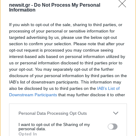
Αιγίνης και ξινομυζήθρα
, η tostada με
Black
newsit.gr -
Do Not Process My Personal
Information
Angus tartare
, πράσινο μήλο και jalapeño,
καθώς και πιάτα που αντλούν έμπνευση από την
If you wish to opt-out of the sale, sharing to third parties, or
κουζίνα του Μεξικού, για παράδειγμα το
chili con
processing of your personal or sensitive information for
carne
με τραγανά chips γλυκοπατάτας.
targeted advertising by us, please use the below opt-out
section to confirm your selection. Please note that after your
opt-out request is processed you may continue seeing
Στο ίδιο πνεύμα εντάσσονται και τα
tacos με
interest-based ads based on personal information utilized by
τηγανητά king oyster μανιτάρια και κρέμα
us or personal information disclosed to third parties prior to
αβοκάντο
, ενώ για όσους αναζητούν πιο
your opt-out. You may separately opt-out of the further
disclosure of your personal information by third parties on the
πληθωρικές επιλογές το μενού περιλαμβάνει και
IAB’s list of downstream participants. This information may
κοπές κρέατος στον ξυλόφουρνο. Μια από
also be disclosed by us to third parties on the
IAB’s List of
αυτές είναι το
μοσχαρίσιο διάφραγμα
με
Downstream Participants
that may further disclose it to other
third parties.
σάλτσα πράσινης πιπεριάς και κύμινο. Η κουζίνα
λειτουργεί σε άμεση σχέση με την μπάρα, με το
Please note that this website/app uses one or more Google
Personal Data Processing Opt Outs
φαγητό και το ποτό εξελίσσονται να παράλληλα,
services and may gather and store information including but
not limited to your visit or usage behaviour. You may click to
I want to opt-out of the Sharing of my
από το brunch μέχρι το βραδινό τραπέζι.
personal data.
grant or deny consent to Google and its third-party tags to
Opted In