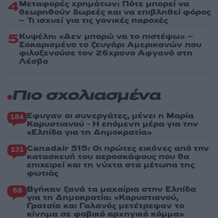
4
Μεταφορές χρημάτων: Πότε μπορεί να
θεωρηθούν δωρεές και να επιβληθεί φόρος
– Τι ισχυεί για τις γονικές παροχές
5
Κυψέλη: «Δεν μπορώ να το πιστέψω» –
Σοκαρισμένο το ζευγάρι Αμερικανών που
φιλοξενούσε τον 26χρονο Αφγανό στη
Λέσβο
Πιο σχολιασμένα
Έφυγαν οι συνεργάτες, μένει η Μαρία
184
Καρυστιανού - Η επόμενη μέρα για την
«Ελπίδα για τη Δημοκρατία»
Canadair 515: Οι πρώτες εικόνες από την
131
κατασκευή του αεροσκάφους που θα
επιχειρεί και τη νύχτα στα μέτωπα της
φωτιάς
Βγήκαν ξανά τα μαχαίρια στην Ελπίδα
68
για τη Δημοκρατία: «Καρυστιανού,
Γρατσία και Γαλανός μετέτρεψαν το
κίνημα σε φοβικό αρχηγικό κόμμα»