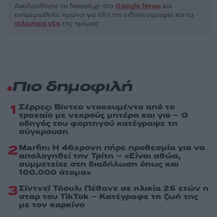
Ακολουθήστε το Νewsit.gr στο
Google News
και
ενημερωθείτε πρώτοι για όλη την ειδησεογραφία και τα
τελευταία νέα
της ημέρας
Πιο δημοφιλή
1
Σέρρες: Βίντεο ντοκουμέντο από το
τροχαίο με νεκρούς μητέρα και γιο – Ο
οδηγός του φορτηγού κατέγραψε τη
σύγκρουση
2
Marfin: Η 46χρονη πήρε προθεσμία για να
απολογηθεί την Τρίτη – «Είναι αθώα,
συμμετείχε στη διαδήλωση όπως και
100.000 άτομα»
3
Σίντνεϊ Τάουλ: Πέθανε σε ηλικία 26 ετών η
σταρ του TikTok – Kατέγραφε τη ζωή της
με τον καρκίνο