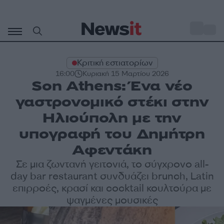
Μετάβαση
σε
o
29
περιεχόμενο
Κριτική εστιατορίων
16:00
Κυριακή 15 Μαρτίου 2026
Son Athens: Ένα νέο
γαστρονομικό στέκι στην
Ηλιούπολη με την
υπογραφή του Δημήτρη
Αφεντάκη
Σε μια ζωντανή γειτονιά, το σύγχρονο all-
day bar restaurant συνδυάζει brunch, Latin
επιρροές, κρασί και cocktail κουλτούρα με
ψαγμένες μουσικές