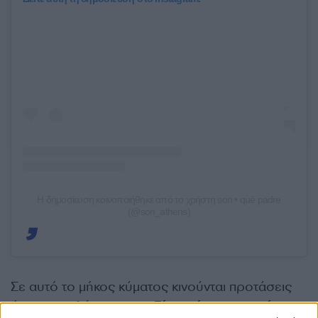
Η δημοσίευση κοινοποιήθηκε από το χρήστη son • qué padre
(@son_athens)
Σε αυτό το μήκος κύματος κινούνται προτάσεις
όπως η σαλάτα με
παντζάρι, μάνγκο, φιστίκι