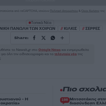
Υποβολή σχολίου
ροστατεύεται από reCAPTCHA, ισχύουν
Πολιτική Απορρήτου
&
Όροι Χρήσης
της
Τοπικά Νέα
ΝΙΚΗ ΠΑΝΩΛΗ ΤΩΝ ΧΟΙΡΩΝ
ΚΙΛΚΙΣ
ΣΕΡΡΕΣ
Share:
θήστε το Νewsit.gr στο
Google News
και ενημερωθείτε
 για όλη την ειδησεογραφία και τα
τελευταία νέα
της
ς
Πιο σχολι
ρυστιανού - Η
Μητσοτάκης στη
198
μοκρατία»
διασύνδεση Ελλ