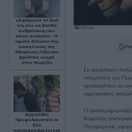
«Αφιέρωσε τη ζωή
της στο να βοηθά
ανθρώπους που
είχαν ανάγκη» - Η
πρώτη δήλωση της
Προ
οικογένειας της
38χρονης Λίζα που
βρέθηκε νεκρή
στην Κυψέλη
Σε κατάσταση πολύ
υπηρεσίες της Περ
προκειμένου να α
αφρικανικής πανώλ
Ο αντιπεριφερειάρ
Αργολίδα:
Κεφαλάς επισημαίν
Προφυλακιστέοι οι
δύο
Περιφέρειας εφαρμ
κατηγορούμενοι για