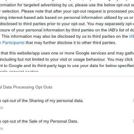
formation for targeted advertising by us, please use the below opt-out s
με το ανθρωπίνως δυνατό και λίγο παραπάνω για να 
r selection. Please note that after your opt-out request is processed y
ομίζω ότι μέχρι στιγμής τα πράγματα πάνε κατ’ ευχή
eing interest-based ads based on personal information utilized by us or
disclosed to third parties prior to your opt-out. You may separately opt-
losure of your personal information by third parties on the IAB’s list of
. This information may also be disclosed by us to third parties on the
IA
 μέτρα για την αφρικανική πανώλη των χοίρων έχουν
Participants
that may further disclose it to other third parties.
ό τις αρχές του χρόνου μετά τη ραγδαία αύξηση των
 that this website/app uses one or more Google services and may gath
ιτονική Βουλγαρία. Η Διεύθυνση Κτηνιατρικής της
including but not limited to your visit or usage behaviour. You may click 
ικής Μακεδονίας, άλλωστε, έχει αναφέρει σε ανακο
 to Google and its third-party tags to use your data for below specifi
ogle consent section.
ήττει τα δεσποζόμενα και άγρια χοιροειδή και μπορεί 
τον σχετικό ζωικό πληθυσμό και την κερδοφορία τη
l Data Processing Opt Outs
ταράσσοντας τις μετακινήσεις φορτίων των ζώων αυτ
 εντός της Ένωσης αλλά και τις εξαγωγές σε τρίτες
o opt-out of the Sharing of my personal data.
In
o opt-out of the Sale of my Personal Data.
 η είσοδος του νοσήματος στην Ελλάδα, συνιστάται 
In
 παθητικής επιτήρησης (η συλλογή και δειγματοληψί