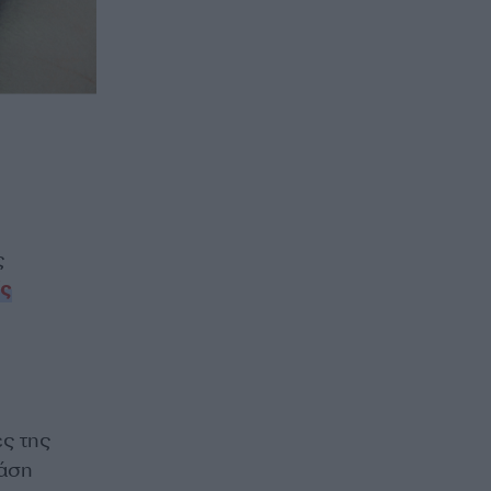
ς
ίς
ες της
βάση