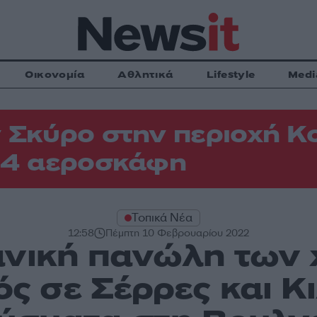
Οικονομία
Αθλητικά
Lifestyle
Medi
 Σκύρο στην περιοχή Κ
 4 αεροσκάφη
Τοπικά Νέα
12:58
Πέμπτη 10 Φεβρουαρίου 2022
νική πανώλη των 
 σε Σέρρες και Κι