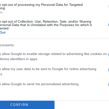
μετά από τον εντοπισμό νεκρών αγριόχοιρων, ακόμη κ
to opt-out of processing my Personal Data for Targeted
ing.
ατα) και η ενεργητική επιτήρηση σε αγριόχοιρους κα
In
ους (δηλαδή η λήψη δειγμάτων από θηρευμένους
o opt-out of Collection, Use, Retention, Sale, and/or Sharing
ατοικίδιους χοίρους και η προσκόμισή τους στις
ersonal Data that Is Unrelated with the Purposes for which it
lected.
σίες). Παράλληλα θα πρέπει να γίνονται έλεγχοι των
Out
ς στα κυνηγετικά πεδία και στις χοιροτροφικές
ι στα σημεία εισόδου στην Ελλάδα.
consents
ΔΙΑΦΗΜΙΣΗ
o allow Google to enable storage related to advertising like cookies on
evice identifiers in apps.
o allow my user data to be sent to Google for online advertising
s.
to allow Google to send me personalized advertising.
CONFIRM