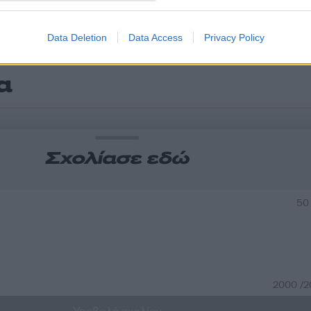
Data Deletion
Data Access
Privacy Policy
α
Σχολίασε εδώ
50
2000 /