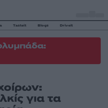
o
Αθήνα
31
C
a
Tasteit
Blogs
Driveit
ολυμπάδα:
χοίρων:
λκίς για τα