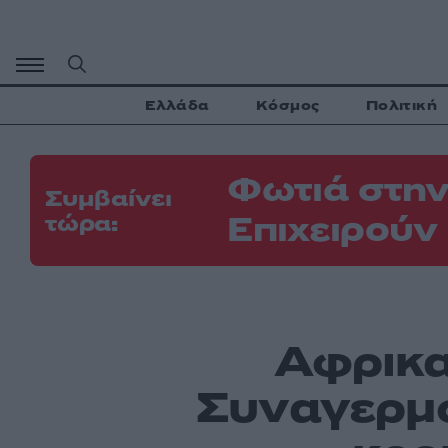
Μετάβαση
σε
περιεχόμενο
Ελλάδα
Κόσμος
Πολιτική
Φωτιά στην
Συμβαίνει
Επιχειρούν
τώρα:
Αφρικα
Συναγερμός