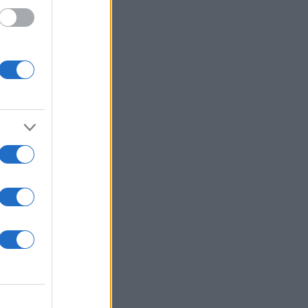
αι μετά
ι