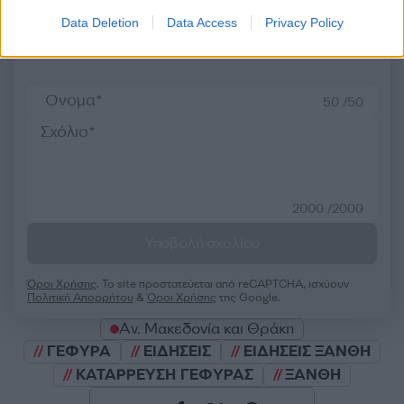
Data Deletion
Data Access
Privacy Policy
Σχολίασε εδώ
50 /50
2000 /2000
Υποβολή σχολίου
Όροι Χρήσης
. Το site προστατεύεται από reCAPTCHA, ισχύουν
Πολιτική Απορρήτου
&
Όροι Χρήσης
της Google.
Αν. Μακεδονία και Θράκη
ΓΕΦΥΡΑ
ΕΙΔΗΣΕΙΣ
ΕΙΔΗΣΕΙΣ ΞΑΝΘΗ
ΚΑΤΑΡΡΕΥΣΗ ΓΕΦΥΡΑΣ
ΞΑΝΘΗ