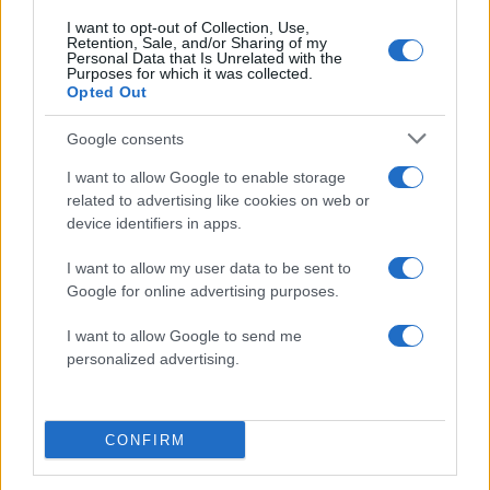
I want to opt-out of Collection, Use,
Retention, Sale, and/or Sharing of my
Personal Data that Is Unrelated with the
Purposes for which it was collected.
Opted Out
Google consents
I want to allow Google to enable storage
related to advertising like cookies on web or
device identifiers in apps.
Πώς η Πυροσβεστική
Τραγωδία στην Πάρο
διέσωσε ανθρώπινες ζωές
4χρονος βρέθηκε νεκ
από την καταστροφική
σε πισίνα
I want to allow my user data to be sent to
φωτιά στην Αττικοβοιωτία
Google for online advertising purposes.
– Πάνω από 250 άτομα
απομακρύνθηκαν διά
I want to allow Google to send me
θαλάσσης
personalized advertising.
Σχόλια
CONFIRM