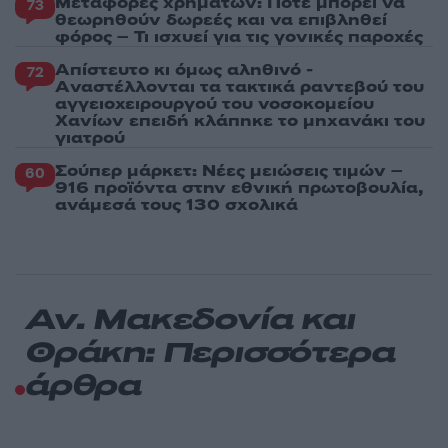
Μεταφορές χρημάτων: Πότε μπορεί να
73
θεωρηθούν δωρεές και να επιβληθεί
φόρος – Τι ισχυεί για τις γονικές παροχές
Απίστευτο κι όμως αληθινό -
72
Aναστέλλονται τα τακτικά ραντεβού του
αγγειοχειρουργού του νοσοκομείου
Χανίων επειδή κλάπηκε το μηχανάκι του
γιατρού
Σούπερ μάρκετ: Νέες μειώσεις τιμών –
60
916 προϊόντα στην εθνική πρωτοβουλία,
ανάμεσά τους 130 σχολικά
Αν. Μακεδονία και
Θράκη: Περισσότερα
άρθρα