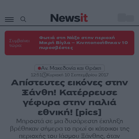
Μετάβαση
σε
o
35
περιεχόμενο
Φωτιά στη Νάξο στην περιοχή
Συμβαίνει
Μικρή Βίγλα – Κινητοποιήθηκαν 10
τώρα:
πυροσβέστες
Αν. Μακεδονία και Θράκη
12:51
Κυριακή 10 Σεπτεμβρίου 2017
Απίστευτες εικόνες στην
Ξάνθη! Κατέρρευσε
γέφυρα στην παλιά
εθνική! [pics]
Μπροστά σε μια δυσάρεστη έκπληξη
βρέθηκαν σήμερα το πρωί οι κάτοικοι της
περιοχής του Ιάσμου Ξάνθης, όταν