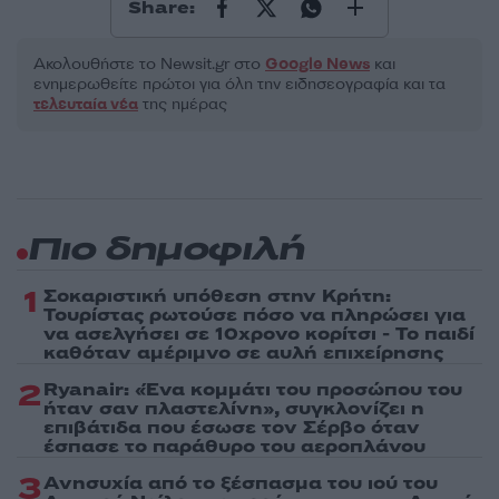
Share:
Ακολουθήστε το Νewsit.gr στο
Google News
και
ενημερωθείτε πρώτοι για όλη την ειδησεογραφία και τα
τελευταία νέα
της ημέρας
Πιο δημοφιλή
1
Σοκαριστική υπόθεση στην Κρήτη:
Τουρίστας ρωτούσε πόσο να πληρώσει για
να ασελγήσει σε 10χρονο κορίτσι - Το παιδί
καθόταν αμέριμνο σε αυλή επιχείρησης
2
Ryanair: «Ένα κομμάτι του προσώπου του
ήταν σαν πλαστελίνη», συγκλονίζει η
επιβάτιδα που έσωσε τον Σέρβο όταν
έσπασε το παράθυρο του αεροπλάνου
3
Ανησυχία από το ξέσπασμα του ιού του