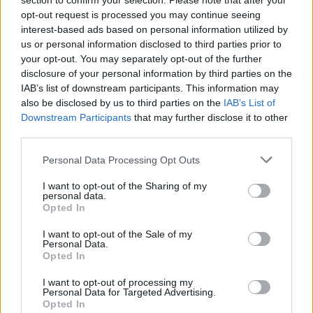
section to confirm your selection. Please note that after your
περιοχή και απαγορεύουν σε οχήματα και πεζούς
opt-out request is processed you may continue seeing
να προσεγγίσουν την γεφυρα.
interest-based ads based on personal information utilized by
us or personal information disclosed to third parties prior to
your opt-out. You may separately opt-out of the further
Πηγή: ΑΠΕ-ΜΠΕ,
xanthinea
disclosure of your personal information by third parties on the
IAB’s list of downstream participants. This information may
ΔΙΑΦΗΜΙΣΗ
also be disclosed by us to third parties on the
IAB’s List of
Downstream Participants
that may further disclose it to other
third parties.
Please note that this website/app uses one or more Google
Personal Data Processing Opt Outs
services and may gather and store information including but
not limited to your visit or usage behaviour. You may click to
I want to opt-out of the Sharing of my
personal data.
grant or deny consent to Google and its third-party tags to
Opted In
use your data for below specified purposes in below Google
consent section.
I want to opt-out of the Sale of my
Personal Data.
Opted In
I want to opt-out of processing my
Personal Data for Targeted Advertising.
Opted In
Αν τα χάσατε