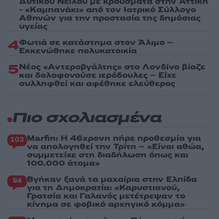
Δυτικού Νείλου με κρούσματα στην Αττική
- «Καμπανάκι» από τον Ιατρικό Σύλλογο
Αθηνών για την προστασία της δημόσιας
υγείας
4
Φωτιά σε κατάστημα στον Άλιμο –
Εκκενώθηκε πολυκατοικία
5
Νέος «Αντεροβγάλτης» στο Λονδίνο βίαζε
και δολοφονούσε ιερόδουλες – Είχε
συλληφθεί και αφέθηκε ελεύθερος
Πιο σχολιασμένα
Marfin: Η 46χρονη πήρε προθεσμία για
103
να απολογηθεί την Τρίτη – «Είναι αθώα,
συμμετείχε στη διαδήλωση όπως και
100.000 άτομα»
Βγήκαν ξανά τα μαχαίρια στην Ελπίδα
94
για τη Δημοκρατία: «Καρυστιανού,
Γρατσία και Γαλανός μετέτρεψαν το
κίνημα σε φοβικό αρχηγικό κόμμα»