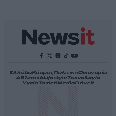
Ελλάδα
Κόσμος
Πολιτική
Οικονομία
Αθλητικά
Lifestyle
Τεχνολογία
Υγεία
Tasteit
Media
Driveit