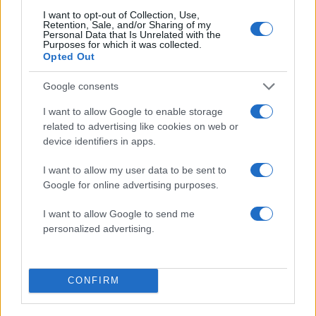
Αν τα χάσατε
I want to opt-out of Collection, Use,
Retention, Sale, and/or Sharing of my
Personal Data that Is Unrelated with the
Purposes for which it was collected.
Opted Out
Google consents
I want to allow Google to enable storage
related to advertising like cookies on web or
device identifiers in apps.
Στη ΓΑΔΑ η 46χρονη που
Τραμπ: «Ο πόλεμος με
I want to allow my user data to be sent to
κατηγορείται για
Ιράν θα τελειώσει αρκ
Google for online advertising purposes.
συμμετοχή στην τραγωδία
σύντομα – Εμείς ελέγχ
της Μαρφίν - Μεταφέρθηκε
τα Στενά του Ορμού
I want to allow Google to send me
απευθείας από το
αεροδρόμιο
personalized advertising.
Σχόλια
CONFIRM