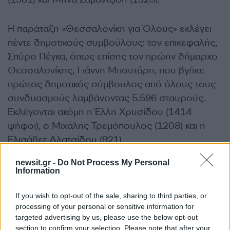
Η παράταξη «Θεσσαλονίκη για Όλους» εκλέγει
πέντε δημοτικούς συμβούλους: τον επικεφαλής,
Σπύρο Πέγκα, όπως επίσης τον πρώην δήμαρχο
Θεσσαλονίκης, Γιάννη Μπουτάρη, που βγήκε
πρώτος δημοτικός σύμβουλος από όλους τους
συνδυασμούς λαμβάνοντας 5.596 σταυρούς.
Εκλέγονται ακόμη η Έλλη Χρυσίδου (1414
ψήφοι), ο Μιχάλης Τρεμόπουλος (1208) και η
Ελισάβετ Αλατσίδου (921).
newsit.gr -
Do Not Process My Personal
Η «Λαϊκή Συσπείρωση» μετρά δύο συμβούλους,
Information
τον επικεφαλής της παράταξης Βασίλη
Τομπουλίδη και τον πρώτο σε σταυρούς Μιχάλη
If you wish to opt-out of the sale, sharing to third parties, or
processing of your personal or sensitive information for
Κωνσταντινίδη (1048 ψήφοι), ενώ τις τρεις
targeted advertising by us, please use the below opt-out
τελευταίες έδρες λαμβάνουν οι επικεφαλής των
section to confirm your selection. Please note that after your