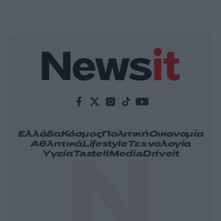
Ελλάδα
Κόσμος
Πολιτική
Οικονομία
Αθλητικά
Lifestyle
Τεχνολογία
Υγεία
Tasteit
Media
Driveit