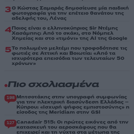
3
Ο Κώστας Σαμαράς δημοσίευσε μία παιδική
φωτογραφία για την επέτειο θανάτου της
αδελφής του, Λένας
4
Ποιος είναι ο ελληνοκύπριος Sir Ντέμης
Χασάμπης: Από το σκάκι, στο Νόμπελ
Χημείας και στο «τιμόνι» της AI της Google
5
Το πολωμένο μελτέμι που τροφοδότησε τις
φωτιές σε Αττική και Βοιωτία: «Από τα
ισχυρότερα επεισόδια των τελευταίων 50
χρόνων»
Πιο σχολιασμένα
Μητσοτάκης στην υπογραφή συμφωνίας
198
για την ηλεκτρική διασύνδεση Ελλάδας –
Κύπρου: «Ισχυρή ψήφος εμπιστοσύνης» η
είσοδος της Meridiam στην GSI
Canadair 515: Οι πρώτες εικόνες από την
127
κατασκευή του αεροσκάφους που θα
επιχειρεί και τη νύχτα στα μέτωπα της