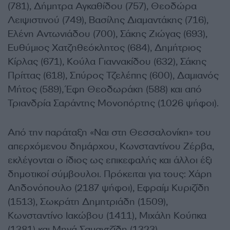
(781), Δήμητρα Αγκαθίδου (757), Θεοδώρα
Λειψιστινού (749), Βασίλης Διαμαντάκης (716),
Ελένη Αντωνιάδου (700), Σάκης Ζιώγας (693),
Ευθύμιος Χατζηθεόκλητος (684), Δημήτριος
Κίρλας (671), Κούλα Γιαννακίδου (632), Σάκης
Πρίττας (618), Σπύρος Τζελέπης (600), Δαμιανός
Μήτος (589), Έφη Θεοδωράκη (588) και από
Τριανδρία Σαράντης Μονοπόρτης (1026 ψήφοι).
Από την παράταξη «Ναι στη Θεσσαλονίκη» του
απερχόμενου δημάρχου, Κωνσταντίνου Ζέρβα,
εκλέγονται ο ίδιος ως επικεφαλής και άλλοι έξι
δημοτικοί σύμβουλοι. Πρόκειται για τους: Χάρη
Αηδονόπουλο (2187 ψήφοι), Εφραίμ Κυριζίδη
(1513), Σωκράτη Δημητριάδη (1509),
Κωνσταντίνο Ιακώβου (1411), Μιχάλη Κούπκα
(1381) και Μηνά Σαμαντζίδη (1323).