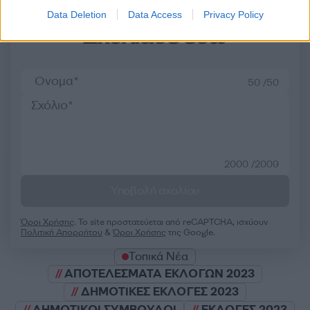
Data Deletion
Data Access
Privacy Policy
Σχολίασε εδώ
50 /50
2000 /2000
Υποβολή σχολίου
Όροι Χρήσης
. Το site προστατεύεται από reCAPTCHA, ισχύουν
Πολιτική Απορρήτου
&
Όροι Χρήσης
της Google.
Τοπικά Νέα
ΑΠΟΤΕΛΕΣΜΑΤΑ ΕΚΛΟΓΩΝ 2023
ΔΗΜΟΤΙΚΕΣ ΕΚΛΟΓΕΣ 2023
ΔΗΜΟΤΙΚΟΙ ΣΥΜΒΟΥΛΟΙ
ΕΚΛΟΓΕΣ 2023