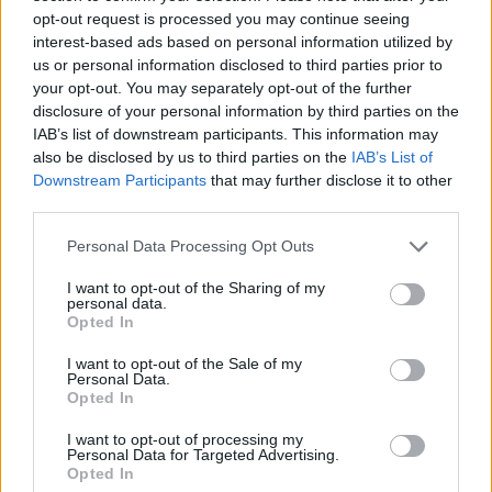
παρατάξεων που ξεπέρασαν το εκλογικό όριο
opt-out request is processed you may continue seeing
interest-based ads based on personal information utilized by
του 3%, ο Δρόσος Τσαβλής από την παράταξη
us or personal information disclosed to third parties prior to
«Ολοι Εμείς», η Μαρία Κέκη από την «Πόλη
your opt-out. You may separately opt-out of the further
Ανάποδα» και ο Στέργιος Καλόγηρος από τη
disclosure of your personal information by third parties on the
«Θεσσαλονίκη Μακεδονία».
IAB’s list of downstream participants. This information may
also be disclosed by us to third parties on the
IAB’s List of
ΔΙΑΦΗΜΙΣΗ
Downstream Participants
that may further disclose it to other
third parties.
Please note that this website/app uses one or more Google
Personal Data Processing Opt Outs
services and may gather and store information including but
not limited to your visit or usage behaviour. You may click to
I want to opt-out of the Sharing of my
personal data.
grant or deny consent to Google and its third-party tags to
Opted In
use your data for below specified purposes in below Google
consent section.
I want to opt-out of the Sale of my
Personal Data.
Opted In
I want to opt-out of processing my
Personal Data for Targeted Advertising.
Opted In