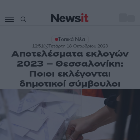
Μετάβαση
σε
o
28
περιεχόμενο
Τοπικά Νέα
12:51
Τετάρτη 18 Οκτωβρίου 2023
Αποτελέσματα εκλογών
2023 – Θεσσαλονίκη:
Ποιοι εκλέγονται
δημοτικοί σύμβουλοι