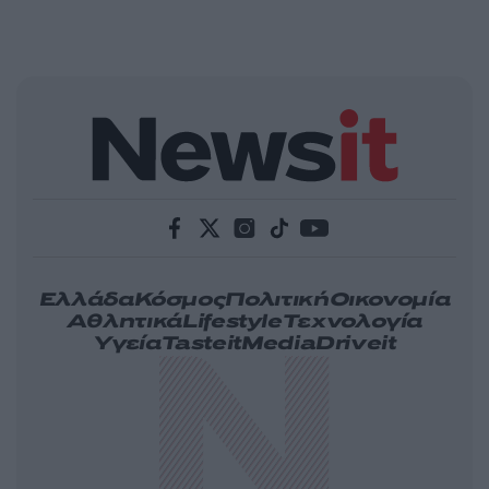
Ελλάδα
Κόσμος
Πολιτική
Οικονομία
Αθλητικά
Lifestyle
Τεχνολογία
Υγεία
Tasteit
Media
Driveit