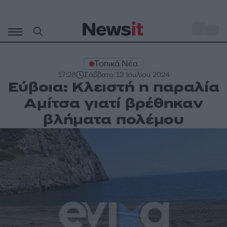
Μετάβαση
σε
o
30
περιεχόμενο
Τοπικά Νέα
17:28
Σάββατο 13 Ιουλίου 2024
Εύβοια: Κλειστή η παραλία
Αμίτσα γιατί βρέθηκαν
βλήματα πολέμου