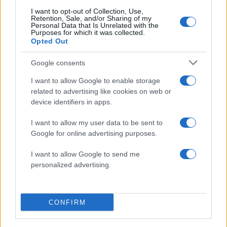
Σχόλια
I want to opt-out of Collection, Use,
Retention, Sale, and/or Sharing of my
Personal Data that Is Unrelated with the
Purposes for which it was collected.
Opted Out
Google consents
Σχολίασε εδώ
I want to allow Google to enable storage
related to advertising like cookies on web or
50 /50
device identifiers in apps.
I want to allow my user data to be sent to
Google for online advertising purposes.
I want to allow Google to send me
2000 /2000
personalized advertising.
Υποβολή σχολίου
CONFIRM
Όροι Χρήσης
. Το site προστατεύεται από reCAPTCHA, ισχύουν
Πολιτική Απορρήτου
&
Όροι Χρήσης
της Google.