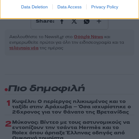
Τοπικά Νέα
Data Deletion
Data Access
Privacy Policy
ΒΛΗΜΑΤΑ
ΕΥΒΟΙΑ
Share:
Ακολουθήστε το Νewsit.gr στο
Google News
και
ενημερωθείτε πρώτοι για όλη την ειδησεογραφία και τα
τελευταία νέα
της ημέρας
Πιο δημοφιλή
1
Κυψέλη: Ο περίεργος ηλικιωμένος και το
ταξίδι στην Αράχωβα – Όσα ισχυρίστηκε ο
26χρονος για τον θάνατο της Βρετανίδας
2
Μύκονος: Βίντεο με τους αστυνομικούς να
εντοπίζουν την τσάντα Hermès και το
Rolex όπου άρπαξε Έλληνας οδηγός από
Ουκρανό τουρίστα