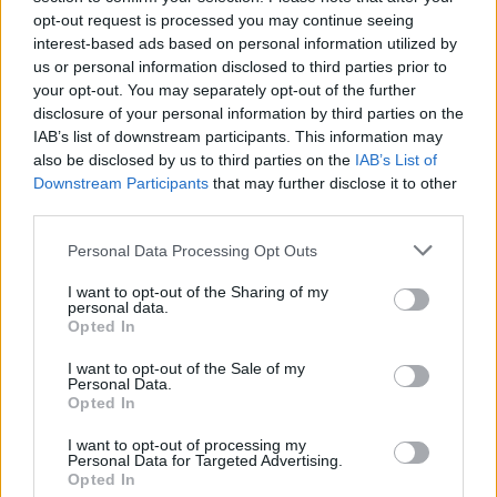
opt-out request is processed you may continue seeing
interest-based ads based on personal information utilized by
us or personal information disclosed to third parties prior to
your opt-out. You may separately opt-out of the further
Αν τα χάσατε
disclosure of your personal information by third parties on the
IAB’s list of downstream participants. This information may
also be disclosed by us to third parties on the
IAB’s List of
Ανανεώθηκε πριν
Downstream Participants
that may further disclose it to other
59 δευτερόλεπτα
third parties.
Please note that this website/app uses one or more Google
Personal Data Processing Opt Outs
services and may gather and store information including but
not limited to your visit or usage behaviour. You may click to
I want to opt-out of the Sharing of my
personal data.
grant or deny consent to Google and its third-party tags to
Opted In
use your data for below specified purposes in below Google
Από τη θεωρία στην πράξη:
Πλήθος κόσμου στ
consent section.
Πώς το Novibet Backend
τελευταίο αντίο στον 
I want to opt-out of the Sale of my
Personal Data.
Academy εκπαιδεύει τη νέα
Χαλκιά, στο Α'
Opted In
γενιά engineers
Νεκροταφείο Αθηνών
Υποβασταζόμενη η
I want to opt-out of processing my
σύζυγός του Αλέκ
Personal Data for Targeted Advertising.
Opted In