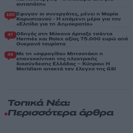
αυταπάτη»
Έφυγαν οι συνεργάτες, μένει η Μαρία
100
Καρυστιανού - Η επόμενη μέρα για την
«Ελπίδα για τη Δημοκρατία»
Οδηγός στη Μύκονο άρπαξε τσάντα
47
Hermès και Rolex αξίας 75.000 ευρώ από
Ουκρανό τουρίστα
Με τη «σφραγίδα» Μητσοτάκη η
46
επανεκκίνηση της ηλεκτρικής
διασύνδεσης Ελλάδας – Κύπρου: Η
Meridiam αποκτά τον έλεγχο της GSI
Τοπικά Νέα:
Περισσότερα άρθρα