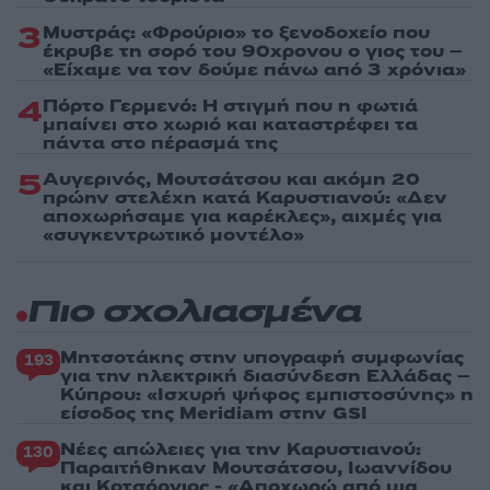
3
Μυστράς: «Φρούριο» το ξενοδοχείο που
έκρυβε τη σορό του 90χρονου ο γιος του –
«Είχαμε να τον δούμε πάνω από 3 χρόνια»
4
Πόρτο Γερμενό: Η στιγμή που η φωτιά
μπαίνει στο χωριό και καταστρέφει τα
πάντα στο πέρασμά της
5
Αυγερινός, Μουτσάτσου και ακόμη 20
πρώην στελέχη κατά Καρυστιανού: «Δεν
αποχωρήσαμε για καρέκλες», αιχμές για
«συγκεντρωτικό μοντέλο»
Πιο σχολιασμένα
Μητσοτάκης στην υπογραφή συμφωνίας
193
για την ηλεκτρική διασύνδεση Ελλάδας –
Κύπρου: «Ισχυρή ψήφος εμπιστοσύνης» η
είσοδος της Meridiam στην GSI
Νέες απώλειες για την Καρυστιανού:
130
Παραιτήθηκαν Μουτσάτσου, Ιωαννίδου
και Κοτσόργιος - «Αποχωρώ από μια