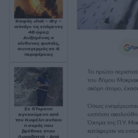
Καιρός «hot – dry –
windy» τις επόμενες
48 ώρες:
Αυξημένος ο
κίνδυνος φωτιάς,
Προ
συναγερμός σε 6
περιφέρειες
Το πρώτο περιστατι
του δήμου Μακρακώ
ακόμη άτομο, έχασ
Όπως ενημέρωσαν τ
Σε 57χρονη
ωστόσο ακολούθησα
αγνοούμενη από
την Κυψέλη ανήκει
Όχημα της Π.Υ. Μα
η σορός που
κατάφεραν να εντοπ
βρέθηκε στον
Λυκαβηττό - Από