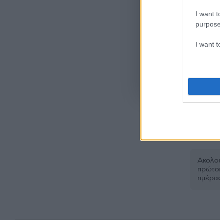
I want t
purpose
I want 
Όροι Χρήσης
. Το site π
Google.
ΕΚΔΡΟΜ
Ακολου
πρώτοι
ημέρα