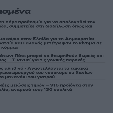
ασμένα
νη πήρε προθεσμία για να απολογηθεί την
αθώα, συμμετείχε στη διαδήλωση όπως και
μαχαίρια στην Ελπίδα για τη Δημοκρατία:
ρατσία και Γαλανός μετέτρεψαν το κίνημα σε
ό κόμμα»
άτων: Πότε μπορεί να θεωρηθούν δωρεές και
ος – Τι ισχυεί για τις γονικές παροχές
ως αληθινό - Aναστέλλονται τα τακτικά
γειοχειρουργού του νοσοκομείου Χανίων
το μηχανάκι του γιατρού
Νέες μειώσεις τιμών – 916 προϊόντα στην
λία, ανάμεσά τους 130 σχολικά