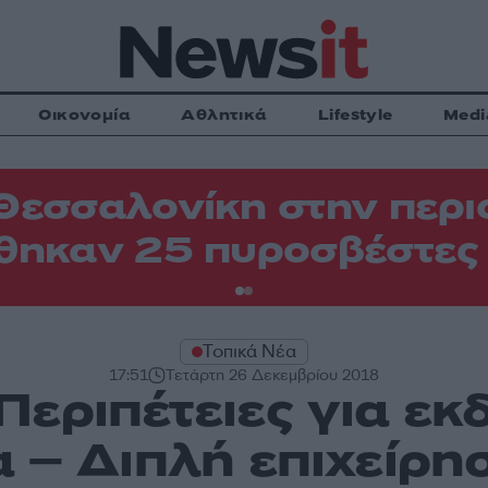
Οικονομία
Αθλητικά
Lifestyle
Medi
Θεσσαλονίκη στην περιο
θηκαν 25 πυροσβέστες
Τοπικά Νέα
17:51
Τετάρτη 26 Δεκεμβρίου 2018
Περιπέτειες για εκ
α – Διπλή επιχείρη