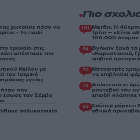
Πιο σχολι
στας ρωτούσε πόσο να
Marfin: Η 46χρο
101
ίτσι - Το παιδί
Τρίτη – «Είναι 
100.000 άτομα»
το τροχαίο στις
Βγήκαν ξανά τα 
94
ς κάτι απέσπασε την
«Καρυστιανού, Γ
μονας
φοβικό αρχηγικ
υτικού Νείλου με
Μεταφορές χρημ
72
ό τον Ιατρικό
να επιβληθεί φόρ
ημόσιας υγείας
Απίστευτο κι όμ
70
 ήταν σαν
ραντεβού του αγ
ου έσωσε τον Σέρβο
επειδή κλάπηκε 
ου
Σούπερ μάρκετ: 
60
ώθηκε πολυκατοικία
εθνική πρωτοβου