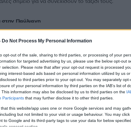
ές σημείο για να συνεχίσουν το ταξίδι τους.
ι στην Παύλιανη
τικό βρίσκεται σε εξέλιξη στην Παύλιανη του δήμου
-
Do Not Process My Personal Information
ο με 4 επιβάτες έχει εγκλωβιστεί στην περιοχή του
 από την Παύλιανη.
to opt-out of the sale, sharing to third parties, or processing of your per
formation for targeted advertising by us, please use the below opt-out s
r selection. Please note that after your opt-out request is processed y
ίας βρίσκεται κοντά και τους αναζητά.
eing interest-based ads based on personal information utilized by us or
disclosed to third parties prior to your opt-out. You may separately opt-
losure of your personal information by third parties on the IAB’s list of
. This information may also be disclosed by us to third parties on the
IA
ΔΙΑΦΗΜΙΣΗ
Participants
that may further disclose it to other third parties.
 that this website/app uses one or more Google services and may gath
including but not limited to your visit or usage behaviour. You may click 
 to Google and its third-party tags to use your data for below specifi
ogle consent section.