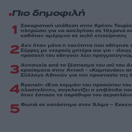
Πιο δημοφιλή
1
Σοκαριστική υπόθεση στην Κρήτη: Τουρί
πληρώσει για να ασελγήσει σε 10χρονο κορ
καθόταν αμέριμνο σε αυλή επιχείρησης
2
Δεν ήταν μόνο η ταχύτητα που οδήγησε σ
Σέρρες με νεκρούς μητέρα και γιο - «Ίσω
προσοχή του οδηγού» λέει πραγματογνώ
3
Ανησυχία από το ξέσπασμα του ιού του Δ
κρούσματα στην Αττική - «Καμπανάκι» απ
Σύλλογο Αθηνών για την προστασία της δ
4
Ryanair: «Ένα κομμάτι του προσώπου του
πλαστελίνη», συγκλονίζει η επιβάτιδα π
όταν έσπασε το παράθυρο του αεροπλάν
5
Φωτιά σε κατάστημα στον Άλιμο – Εκκεν