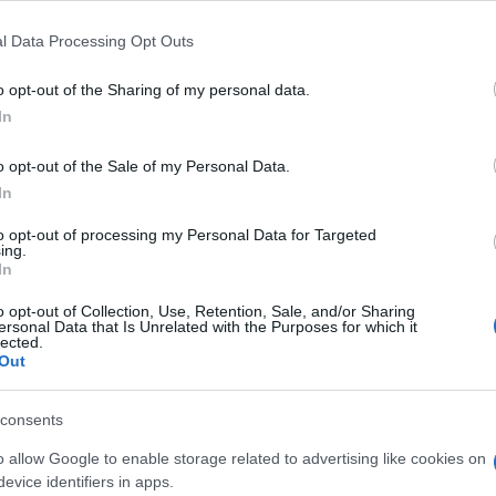
l Data Processing Opt Outs
o opt-out of the Sharing of my personal data.
In
o opt-out of the Sale of my Personal Data.
In
to opt-out of processing my Personal Data for Targeted
α
ing.
In
o opt-out of Collection, Use, Retention, Sale, and/or Sharing
ersonal Data that Is Unrelated with the Purposes for which it
lected.
Out
Σχολίασε εδώ
consents
50
o allow Google to enable storage related to advertising like cookies on
evice identifiers in apps.