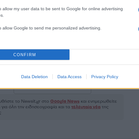
o allow my user data to be sent to Google for online advertising
s.
2000 /
to allow Google to send me personalized advertising.
Υποβολή σχολίου
ροστατεύεται από reCAPTCHA, ισχύουν
Πολιτική Απορρήτου
&
Όροι Χρήσης
της
CONFIRM
Τοπικά Νέα
ΕΙΣ
ΠΥΡΟΣΒΕΣΤΙΚΗ
ΦΘΙΩΤΙΔΑ
ΧΙΟΝΙΑ
Data Deletion
Data Access
Privacy Policy
Share:
θήστε το Νewsit.gr στο
Google News
και ενημερωθείτε
 για όλη την ειδησεογραφία και τα
τελευταία νέα
της
ς