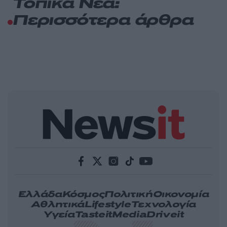
Τοπικά Νέα:
Περισσότερα άρθρα
Ελλάδα
Κόσμος
Πολιτική
Οικονομία
Αθλητικά
Lifestyle
Τεχνολογία
Υγεία
Tasteit
Media
Driveit