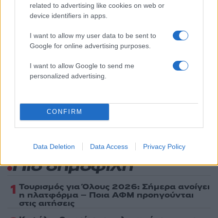
ΑΠΟΠΕΙΡΑ ΑΥΤΟΚΤΟΝΙΑΣ
ΕΙΔΗΣΕΙΣ
related to advertising like cookies on web or
ΕΙΔΗΣΕΙΣ ΙΕΡΑΠΕΤΡΑ
ΕΙΔΗΣΕΙΣ ΚΡΗΤΗ
device identifiers in apps.
ΙΕΡΑΠΕΤΡΑ
ΚΡΗΤΗ
I want to allow my user data to be sent to
ΠΟΝΤΙΚΟΦΑΡΜΑΚΟ
Google for online advertising purposes.
Share:
I want to allow Google to send me
personalized advertising.
Ακολουθήστε το Νewsit.gr στο
Google News
και
ενημερωθείτε πρώτοι για όλη την ειδησεογραφία και τα
τελευταία νέα
της ημέρας
CONFIRM
Data Deletion
Data Access
Privacy Policy
Πιο δημοφιλή
1
Τουρισμός για Όλους 2026: Σήμερα ανοίγει
η πλατφόρμα – Ποια ΑΦΜ προηγούνται
στις αιτήσεις