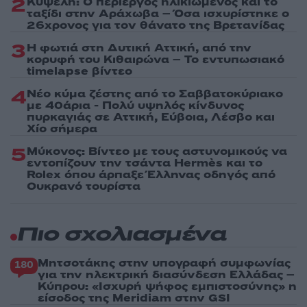
2
Κυψέλη: Ο περίεργος ηλικιωμένος και το
ταξίδι στην Αράχωβα – Όσα ισχυρίστηκε ο
26χρονος για τον θάνατο της Βρετανίδας
3
Η φωτιά στη Δυτική Αττική, από την
κορυφή του Κιθαιρώνα – Το εντυπωσιακό
timelapse βίντεο
4
Νέο κύμα ζέστης από το Σαββατοκύριακο
με 40άρια - Πολύ υψηλός κίνδυνος
πυρκαγιάς σε Αττική, Εύβοια, Λέσβο και
Χίο σήμερα
5
Μύκονος: Βίντεο με τους αστυνομικούς να
εντοπίζουν την τσάντα Hermès και το
Rolex όπου άρπαξε Έλληνας οδηγός από
Ουκρανό τουρίστα
Πιο σχολιασμένα
Μητσοτάκης στην υπογραφή συμφωνίας
180
για την ηλεκτρική διασύνδεση Ελλάδας –
Κύπρου: «Ισχυρή ψήφος εμπιστοσύνης» η
είσοδος της Meridiam στην GSI