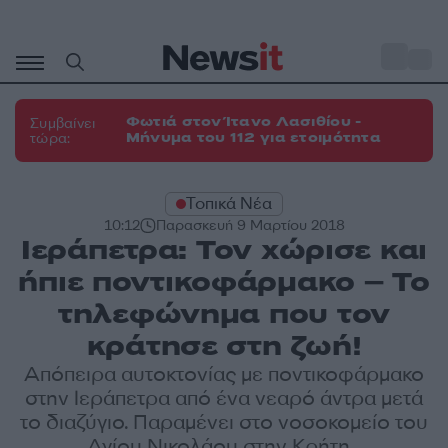
Μετάβαση
σε
o
27
περιεχόμενο
Φωτιά στον Ίτανο Λασιθίου -
Συμβαίνει
Μήνυμα του 112 για ετοιμότητα
τώρα:
Τοπικά Νέα
10:12
Παρασκευή 9 Μαρτίου 2018
Ιεράπετρα: Τον χώρισε και
ήπιε ποντικοφάρμακο – Το
τηλεφώνημα που τον
κράτησε στη ζωή!
Απόπειρα αυτοκτονίας με ποντικοφάρμακο
στην Ιεράπετρα από ένα νεαρό άντρα μετά
το διαζύγιο. Παραμένει στο νοσοκομείο του
Αγίου Νικολάου στην Κρήτη...