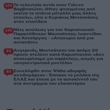
Το τελευταίο αντίο στον Γιάννη
134
Βαρβιτσιώτη: «Ήταν φτιαγμένος από
εκείνο το σπάνιο μέταλλο μιας άλλης
εποχής», είπε ο Κυριάκος Μητσοτάκης
στον επικήδειο
Νέες απώλειες για την Καρυστιανού:
130
Παραιτήθηκαν Μουτσάτσου, Ιωαννίδου
και Κοτσόργιος - «Αποχωρώ από μια
αυταπάτη»
Αυγερινός, Μουτσάτσου και ακόμη 20
63
πρώην στελέχη κατά Καρυστιανού: «Δεν
αποχωρήσαμε για καρέκλες», αιχμές για
«συγκεντρωτικό μοντέλο»
Συνελήφθη στην Ψάθα αδερφός
63
αντιδημάρχου - Έσπασε το μπλόκο της
ΕΛΑΣ και έπεσε με το αυτοκίνητό του
στα συντρίμμια του ελικοπτέρου