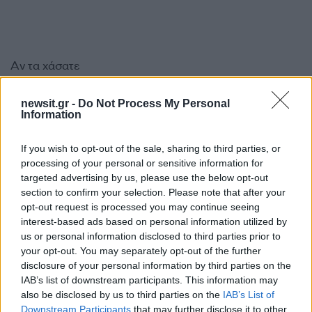
Αν τα χάσατε
newsit.gr -
Do Not Process My Personal
Information
If you wish to opt-out of the sale, sharing to third parties, or
processing of your personal or sensitive information for
targeted advertising by us, please use the below opt-out
section to confirm your selection. Please note that after your
opt-out request is processed you may continue seeing
Από τη θεωρία στην πράξη:
Ψάθα: «Δεν υπήρξε τεχ
interest-based ads based on personal information utilized by
Πώς το Novibet Backend
πρόβλημα με τα δύ
us or personal information disclosed to third parties prior to
Academy εκπαιδεύει τη νέα
ελικόπτερα» κατέθεσα
your opt-out. You may separately opt-out of the further
γενιά engineers
Βρετανός χειριστής κα
disclosure of your personal information by third parties on the
Έλληνας διερμηνέα
IAB’s list of downstream participants. This information may
also be disclosed by us to third parties on the
IAB’s List of
Downstream Participants
that may further disclose it to other