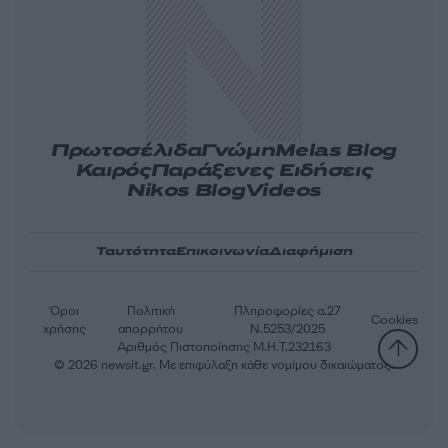
Πρωτοσέλιδα
Γνώμη
Melas Blog
Καιρός
Παράξενες Ειδήσεις
Nikos Blog
Videos
Ταυτότητα
Επικοινωνία
Διαφήμιση
Όροι
Πολιτική
Πληροφορίες α.27
Cookies
χρήσης
απορρήτου
Ν.5253/2025
Αριθμός Πιστοποίησης Μ.Η.Τ.232163
© 2026 newsit.gr. Με επιφύλαξη κάθε νομίμου δικαιώματος.