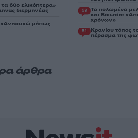
 τα δύο ελικόπτερα»
Το πολωμένο μελ
λληνας διερμηνέας
59
και Βοιωτία: «Α
χρόνων»
: «Ανησυχώ μήπως
Κρανίου τόπος τ
51
πέρασμα της φωτ
ερα άρθρα