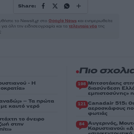
Share:
θήστε το Νewsit.gr στο
Google News
και ενημερωθείτε
 για όλη την ειδησεογραφία και τα
τελευταία νέα
της
ς
Πιο σχολι
ρυστιανού - Η
Μητσοτάκης στη
198
μοκρατία»
διασύνδεση Ελλ
εμπιστοσύνης» η
ξαναδώ;» – Τα πρώτα
Canadair 515: Ο
121
 με καυτό νερό
αεροσκάφους που
φωτιάς
στάχτη το όνειρο
Αυγερινός, Μουτ
 ζωή στην
84
Καρυστιανού: «Δ
ίτι»
«συγκεντρωτικό