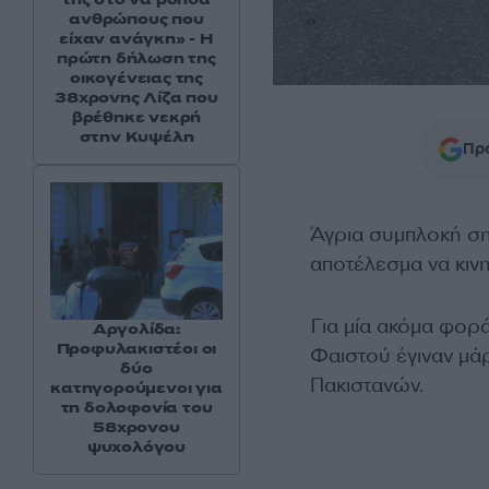
ανθρώπους που
είχαν ανάγκη» - Η
πρώτη δήλωση της
οικογένειας της
38χρονης Λίζα που
βρέθηκε νεκρή
στην Κυψέλη
Προ
Άγρια συμπλοκή σ
αποτέλεσμα να κιν
Για μία ακόμα φορά
Αργολίδα:
Προφυλακιστέοι οι
Φαιστού έγιναν μά
δύο
Πακιστανών.
κατηγορούμενοι για
τη δολοφονία του
58χρονου
ψυχολόγου