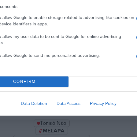
consents
o allow Google to enable storage related to advertising like cookies on
evice identifiers in apps.
Σχολίασε εδώ
o allow my user data to be sent to Google for online advertising
s.
50
to allow Google to send me personalized advertising.
CONFIRM
2000 /
Υποβολή σχολίου
Data Deletion
Data Access
Privacy Policy
ροστατεύεται από reCAPTCHA, ισχύουν
Πολιτική Απορρήτου
&
Όροι Χρήσης
της
Τοπικά Νέα
ΜΕΣΑΡΑ