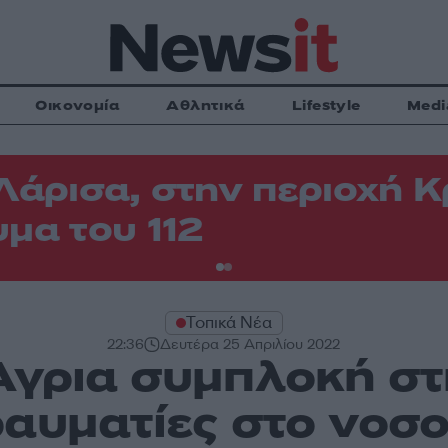
Οικονομία
Αθλητικά
Lifestyle
Medi
Λάρισα, στην περιοχή
μα του 112
Τοπικά Νέα
22:36
Δευτέρα 25 Απριλίου 2022
Άγρια συμπλοκή σ
αυματίες στο νοσ