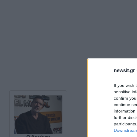
newsit.gr 
Σύμφωνα με τις π
If you wish 
να καυγαδίζει έντο
sensitive in
καυγάς να μετατρα
confirm you
continue se
information 
Στο σημείο κλήθη
further disc
τουλάχιστον άτομα 
participants
Downstream 
Ο Αντόνιο