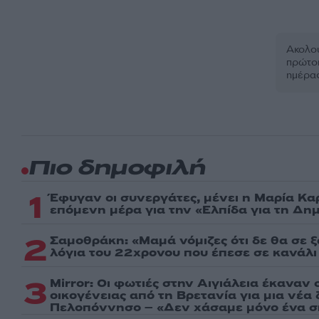
Ακολου
πρώτοι
ημέρα
Πιο δημοφιλή
1
Έφυγαν οι συνεργάτες, μένει η Μαρία Κα
επόμενη μέρα για την «Ελπίδα για τη Δη
2
Σαμοθράκη: «Μαμά νόμιζες ότι δε θα σε 
λόγια του 22χρονου που έπεσε σε κανάλι
3
Mirror: Οι φωτιές στην Αιγιάλεια έκαναν 
οικογένειας από τη Βρετανία για μια νέα
Πελοπόννησο – «Δεν χάσαμε μόνο ένα σπ