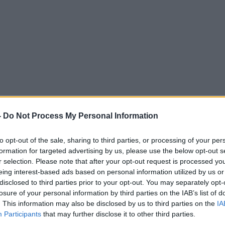
-
Do Not Process My Personal Information
ληροφορίες του
cretapost
, παρέα αρκετών ανδρών ά
to opt-out of the sale, sharing to third parties, or processing of your per
να και κάποια στιγμή τα αίματα… άναψαν με αποτέλεσμ
formation for targeted advertising by us, please use the below opt-out s
πεί σε ξυλοδαρμό.
r selection. Please note that after your opt-out request is processed y
eing interest-based ads based on personal information utilized by us or
disclosed to third parties prior to your opt-out. You may separately opt-
καν ασθενοφόρα του ΕΚΑΒ που παρέλαβαν δύο
losure of your personal information by third parties on the IAB’s list of
και τα μετέφεραν στο νοσοκομείο.
. This information may also be disclosed by us to third parties on the
IA
Participants
that may further disclose it to other third parties.