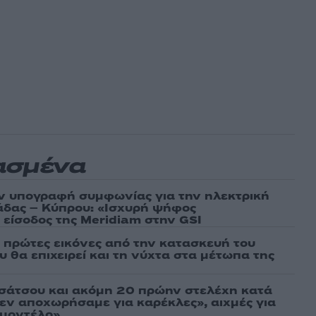
ασμένα
ν υπογραφή συμφωνίας για την ηλεκτρική
άδας – Κύπρου: «Ισχυρή ψήφος
 είσοδος της Meridiam στην GSI
ι πρώτες εικόνες από την κατασκευή του
 θα επιχειρεί και τη νύχτα στα μέτωπα της
σάτσου και ακόμη 20 πρώην στελέχη κατά
εν αποχωρήσαμε για καρέκλες», αιχμές για
 μοντέλο»