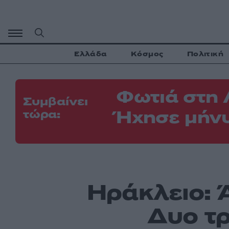
Μετάβαση
σε
περιεχόμενο
Ελλάδα
Κόσμος
Πολιτική
Φωτιά στη 
Συμβαίνει
Ήχησε μήνυ
τώρα:
Ηράκλειο: 
Δυο τρ