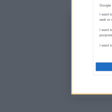
Google 
I want t
web or d
I want t
purpose
I want 
Όροι Χρήσης
. Το site π
Google.