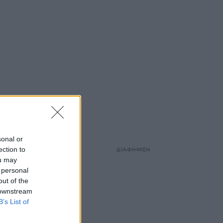
ρχισε
sonal or
α ο
ection to
ΔΙΑΦΗΜΙΣΗ
ou may
 personal
out of the
 downstream
B’s List of