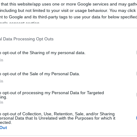
 της αστυνομίας βρέθηκαν στο σημείο και ξεκίνησαν 
 that this website/app uses one or more Google services and may gath
αλεύκανση της υπόθεσης και τη σύλληψη των υπαίτιω
including but not limited to your visit or usage behaviour. You may click 
 to Google and its third-party tags to use your data for below specifi
ΔΙΑΦΗΜΙΣΗ
ogle consent section.
l Data Processing Opt Outs
o opt-out of the Sharing of my personal data.
In
o opt-out of the Sale of my Personal Data.
In
to opt-out of processing my Personal Data for Targeted
ing.
In
o opt-out of Collection, Use, Retention, Sale, and/or Sharing
ersonal Data that Is Unrelated with the Purposes for which it
lected.
α
Out