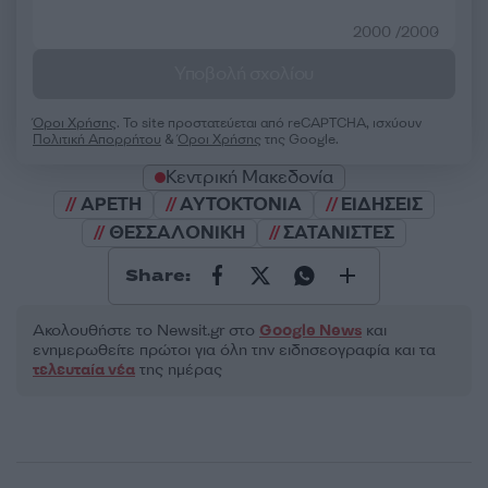
2000 /2000
Υποβολή σχολίου
Όροι Χρήσης
. Το site προστατεύεται από reCAPTCHA, ισχύουν
Πολιτική Απορρήτου
&
Όροι Χρήσης
της Google.
Κεντρική Μακεδονία
ΑΡΕΤΗ
ΑΥΤΟΚΤΟΝΙΑ
ΕΙΔΗΣΕΙΣ
ΘΕΣΣΑΛΟΝΙΚΗ
ΣΑΤΑΝΙΣΤΕΣ
Share:
Ακολουθήστε το Νewsit.gr στο
Google News
και
ενημερωθείτε πρώτοι για όλη την ειδησεογραφία και τα
τελευταία νέα
της ημέρας