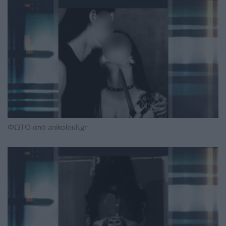
ΦΩΤΟ από anikolouli.gr