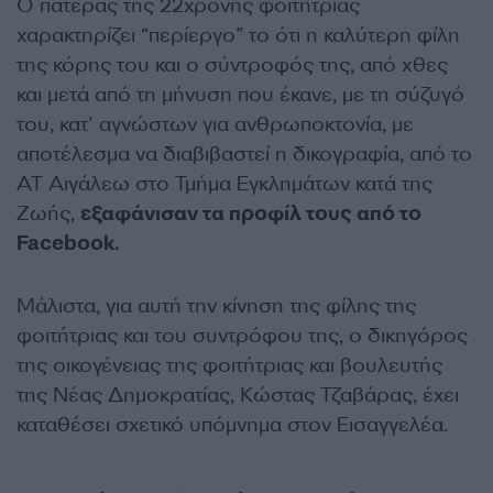
Ο πατέρας της 22χρονης φοιτήτριας
χαρακτηρίζει “περίεργο” το ότι η καλύτερη φίλη
της κόρης του και ο σύντροφός της, από χθες
και μετά από τη μήνυση που έκανε, με τη σύζυγό
του, κατ’ αγνώστων για ανθρωποκτονία, με
αποτέλεσμα να διαβιβαστεί η δικογραφία, από το
ΑΤ Αιγάλεω στο Τμήμα Εγκλημάτων κατά της
Ζωής,
εξαφάνισαν τα προφίλ τους από το
Facebook.
Μάλιστα, για αυτή την κίνηση της φίλης της
φοιτήτριας και του συντρόφου της, ο δικηγόρος
της οικογένειας της φοιτήτριας και βουλευτής
της Νέας Δημοκρατίας, Κώστας Τζαβάρας, έχει
καταθέσει σχετικό υπόμνημα στον Εισαγγελέα.