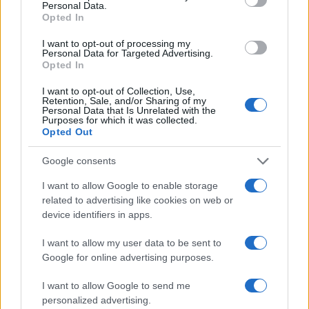
Personal Data.
καταφέρει να επικοινωνήσει ξανά με το
Opted In
συγκεκριμένο πρόσωπο, το οποίο δεν απαντάει
I want to opt-out of processing my
στις κλήσεις που δέχεται στο κινητό του.
Personal Data for Targeted Advertising.
Opted In
I want to opt-out of Collection, Use,
“Δεν μας τηλεφώνησε για να μας συλλυπηθεί,
Retention, Sale, and/or Sharing of my
δεν ήρθε ούτε στην κηδεία της”
λέει ο πατέρας
Personal Data that Is Unrelated with the
Purposes for which it was collected.
της φοιτήτριας.
Opted Out
Google consents
Το σημείωμα της 22χρονης
I want to allow Google to enable storage
related to advertising like cookies on web or
Σχετικά με το σημείωμα που βρέθηκε στο
device identifiers in apps.
διαμέρισμα της Αρετής, μετά το θάνατό της, ο
I want to allow my user data to be sent to
πατέρας της αναφέρει ότι του το διάβασαν οι
Google for online advertising purposes.
αστυνομικοί, τηλεφωνικώς. Σύμφωνα με αυτό το
I want to allow Google to send me
σημείωμα η Αρετή δεν ήθελε να συνεχίσει τη
personalized advertising.
ζωή της, έτσι όπως αυτή είχε διαμορφωθεί. Ο