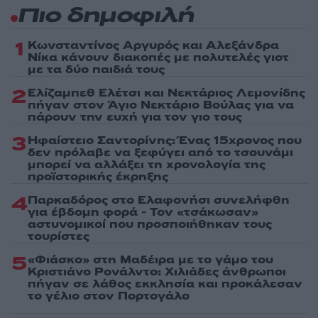
Πιο δημοφιλή
1
Κωνσταντίνος Αργυρός και Αλεξάνδρα
Νίκα κάνουν διακοπές με πολυτελές γιοτ
με τα δύο παιδιά τους
2
Ελίζαμπεθ Ελέτσι και Νεκτάριος Λεμονίδης
πήγαν στον Άγιο Νεκτάριο Βούλας για να
πάρουν την ευχή για τον γιο τους
3
Ηφαίστειο Σαντορίνης: Ένας 15χρονος που
δεν πρόλαβε να ξεφύγει από το τσουνάμι
μπορεί να αλλάξει τη χρονολογία της
προϊστορικής έκρηξης
4
Παρκαδόρος στο Ελαφονήσι συνελήφθη
για έβδομη φορά - Τον «τσάκωσαν»
αστυνομικοί που προσποιήθηκαν τους
τουρίστες
5
«Φιάσκο» στη Μαδέιρα με το γάμο του
Κριστιάνο Ρονάλντο: Χιλιάδες άνθρωποι
πήγαν σε λάθος εκκλησία και προκάλεσαν
το γέλιο στον Πορτογάλο