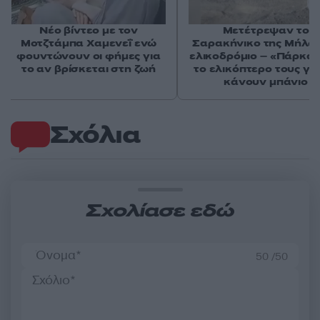
Νέο βίντεο με τον
Μετέτρεψαν το
Μοτζτάμπα Χαμενεΐ ενώ
Σαρακήνικο της Μήλου
φουντώνουν οι φήμες για
ελικοδρόμιο – «Πάρκα
το αν βρίσκεται στη ζωή
το ελικόπτερο τους γι
κάνουν μπάνιο
Σχόλια
Σχολίασε εδώ
50 /50