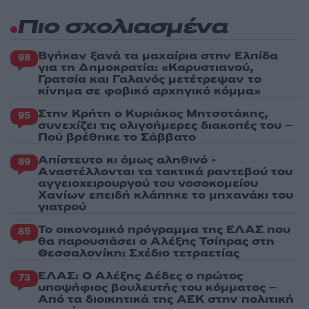
Πιο σχολιασμένα
Βγήκαν ξανά τα μαχαίρια στην Ελπίδα
98
για τη Δημοκρατία: «Καρυστιανού,
Γρατσία και Γαλανός μετέτρεψαν το
κίνημα σε φοβικό αρχηγικό κόμμα»
Στην Κρήτη ο Κυριάκος Μητσοτάκης,
95
συνεχίζει τις ολιγοήμερες διακοπές του –
Πού βρέθηκε το Σάββατο
Απίστευτο κι όμως αληθινό -
89
Aναστέλλονται τα τακτικά ραντεβού του
αγγειοχειρουργού του νοσοκομείου
Χανίων επειδή κλάπηκε το μηχανάκι του
γιατρού
Το οικονομικό πρόγραμμα της ΕΛΑΣ που
85
θα παρουσιάσει ο Αλέξης Τσίπρας στη
Θεσσαλονίκη: Σχέδιο τετραετίας
ΕΛΑΣ: Ο Αλέξης Δέδες ο πρώτος
73
υποψήφιος βουλευτής του κόμματος –
Από τα διοικητικά της ΑΕΚ στην πολιτική