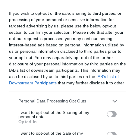
και τις πρώτες μέρες μετά το θάνατο της Αρετής
μίλησε στα ΜΜΕ για την 22χρονη, εδώ και δυο
If you wish to opt-out of the sale, sharing to third parties, or
μέρες δεν απαντάει στο κινητό της.
processing of your personal or sensitive information for
targeted advertising by us, please use the below opt-out
section to confirm your selection. Please note that after your
Ο πατέρας της Αρετής, επικοινώνησε για
opt-out request is processed you may continue seeing
τελευταία φορά με το συγκεκριμένο πρόσωπο,
interest-based ads based on personal information utilized by
us or personal information disclosed to third parties prior to
όταν έψαχνε την κόρη του και αυτή δεν έδινε
your opt-out. You may separately opt-out of the further
σημεία ζωής. Τότε, είχε ζητήσει από τη φίλη της
disclosure of your personal information by third parties on the
να πάει στο σπίτι της για να δει τι συμβαίνει. Αυτή
IAB’s list of downstream participants. This information may
πήγε, της χτύπησε την πόρτα, τη φώναζε, αλλά η
also be disclosed by us to third parties on the
IAB’s List of
Downstream Participants
that may further disclose it to other
Αρετή δεν της απαντούσε. Μέσα από το σπίτι
third parties.
άκουγε το κινητό της Αρετής να χτυπάει και τότε
Please note that this website/app uses one or more Google
κατάλαβε ότι κάτι δεν πήγαινε καλά και
Personal Data Processing Opt Outs
services and may gather and store information including but
ειδοποίησε τις αρχές. Στο σημείο έφτασε η
not limited to your visit or usage behaviour. You may click to
I want to opt-out of the Sharing of my
personal data.
αστυνομία με έναν κλειδαρά και λίγη ώρα
grant or deny consent to Google and its third-party tags to
Opted In
use your data for below specified purposes in below Google
αργότερα αποκαλύφθηκε ο τραγικός θάνατος
consent section.
I want to opt-out of the Sale of my
της 22χρονης. Έκτοτε, ο πατέρας δεν έχει