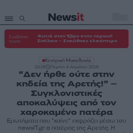
Μετάβαση
σε
o
33
περιεχόμενο
Φωτιά στον Έβρο στην περιοχή
Συμβαίνει
Σπήλαιο – Σηκώθηκε ελικόπτερο
τώρα:
Κεντρική Μακεδονία
23:28
Πέμπτη 4 Απριλίου 2019
“Δεν ήρθε ούτε στην
κηδεία της Αρετής!” –
Συγκλονιστικές
αποκαλύψεις από τον
χαροκαμένο πατέρα
Ερωτήματα που "καίνε" εκφράζει μέσω του
newsIT.gr ο πατέρας της Αρετής. Η