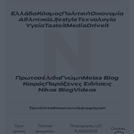
Ελλάδα
Κόσμος
Πολιτική
Οικονομία
Αθλητικά
Lifestyle
Τεχνολογία
Υγεία
Tasteit
Media
Driveit
Πρωτοσέλιδα
Γνώμη
Melas Blog
Καιρός
Παράξενες Ειδήσεις
Nikos Blog
Videos
Ταυτότητα
Επικοινωνία
Διαφήμιση
Όροι
Πολιτική
Πληροφορίες α.27
Cookies
χρήσης
απορρήτου
Ν.5253/2025