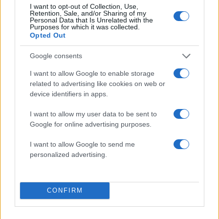
I want to opt-out of Collection, Use,
Retention, Sale, and/or Sharing of my
Personal Data that Is Unrelated with the
Purposes for which it was collected.
Σχολίασε εδώ
Opted Out
Google consents
50 /50
I want to allow Google to enable storage
related to advertising like cookies on web or
device identifiers in apps.
I want to allow my user data to be sent to
2000 /2000
Google for online advertising purposes.
Υποβολή σχολίου
I want to allow Google to send me
personalized advertising.
Όροι Χρήσης
. Το site προστατεύεται από reCAPTCHA, ισχύουν
Πολιτική Απορρήτου
&
Όροι Χρήσης
της Google.
Κεντρική Μακεδονία
CONFIRM
ΑΠΘ
ΕΙΔΗΣΕΙΣ
ΕΙΔΗΣΕΙΣ ΘΕΣΣΑΛΟΝΙΚΗ
ΘΕΣΣΑΛΟΝΙΚΗ