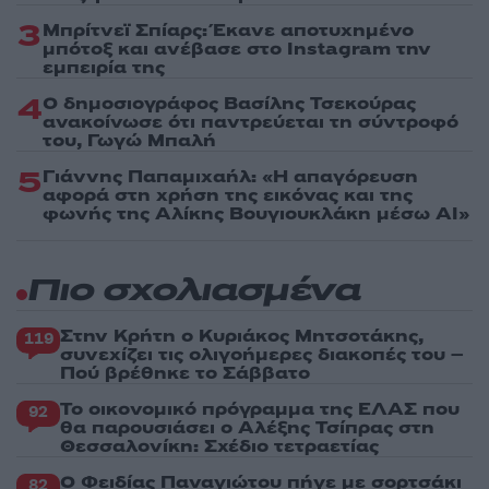
3
Μπρίτνεϊ Σπίαρς: Έκανε αποτυχημένο
μπότοξ και ανέβασε στο Instagram την
εμπειρία της
4
Ο δημοσιογράφος Βασίλης Τσεκούρας
ανακοίνωσε ότι παντρεύεται τη σύντροφό
του, Γωγώ Μπαλή
5
Γιάννης Παπαμιχαήλ: «Η απαγόρευση
αφορά στη χρήση της εικόνας και της
φωνής της Αλίκης Βουγιουκλάκη μέσω AI»
Πιο σχολιασμένα
Στην Κρήτη ο Κυριάκος Μητσοτάκης,
119
συνεχίζει τις ολιγοήμερες διακοπές του –
Πού βρέθηκε το Σάββατο
Το οικονομικό πρόγραμμα της ΕΛΑΣ που
92
θα παρουσιάσει ο Αλέξης Τσίπρας στη
Θεσσαλονίκη: Σχέδιο τετραετίας
Ο Φειδίας Παναγιώτου πήγε με σορτσάκι
82