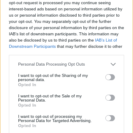
opt-out request is processed you may continue seeing
Αν τα χάσατε
interest-based ads based on personal information utilized by
us or personal information disclosed to third parties prior to
your opt-out. You may separately opt-out of the further
disclosure of your personal information by third parties on the
IAB’s list of downstream participants. This information may
also be disclosed by us to third parties on the
IAB’s List of
Downstream Participants
that may further disclose it to other
third parties.
Please note that this website/app uses one or more Google
Personal Data Processing Opt Outs
services and may gather and store information including but
Μεγάλη φωτιά στον
Η Μαρία Καρυστιαν
not limited to your visit or usage behaviour. You may click to
I want to opt-out of the Sharing of my
Κουβαρά Αττικής: Κάηκε
απαντά για τις μαζικ
personal data.
grant or deny consent to Google and its third-party tags to
εργοστάσιο - Εκκενώθηκε
αποχωρήσεις: Είχαμ
Opted In
ο Άγιος Στυλιανός, διακοπή
αντιληφθεί το παρακίν
use your data for below specified purposes in below Google
κυκλοφορίας στη Λαυρίου
ο Θανάσης Αυγερινός 
consent section.
I want to opt-out of the Sale of my
προσέγγισε
Personal Data.
Opted In
I want to opt-out of processing my
Σχόλια
Personal Data for Targeted Advertising.
Opted In