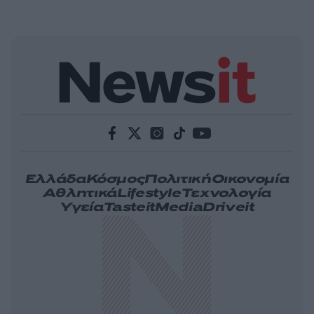
Ελλάδα
Κόσμος
Πολιτική
Οικονομία
Αθλητικά
Lifestyle
Τεχνολογία
Υγεία
Tasteit
Media
Driveit