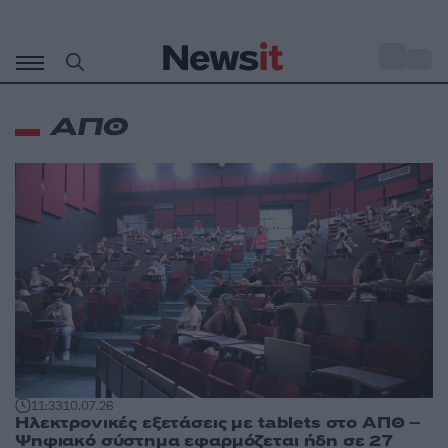
Μετάβαση
σε
o
35
περιεχόμενο
ΑΠΘ
11:33
10.07.26
Ηλεκτρονικές εξετάσεις με tablets στο ΑΠΘ –
Ψηφιακό σύστημα εφαρμόζεται ήδη σε 27