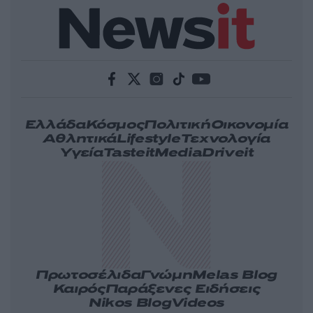
Ελλάδα
Κόσμος
Πολιτική
Οικονομία
Αθλητικά
Lifestyle
Τεχνολογία
Υγεία
Tasteit
Media
Driveit
Πρωτοσέλιδα
Γνώμη
Melas Blog
Καιρός
Παράξενες Ειδήσεις
Nikos Blog
Videos