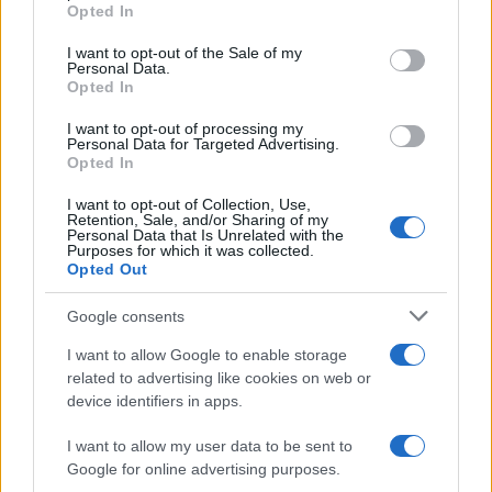
grant or deny consent to Google and its third-party tags to
Opted In
use your data for below specified purposes in below Google
21:22
08.04.26
consent section.
I want to opt-out of the Sale of my
Κρούσμα μηνιγγίτιδας στο ΑΠΘ: Σε κρίσιμη
Personal Data.
αλλά σταθερή κατάσταση ο 19χρονος
Opted In
φοιτητής, Μεγάλη Πέμπτη προσπάθεια
αποσωλήνωσης του
I want to opt-out of processing my
Personal Data for Targeted Advertising.
Opted In
I want to opt-out of Collection, Use,
Retention, Sale, and/or Sharing of my
Personal Data that Is Unrelated with the
Purposes for which it was collected.
Opted Out
Google consents
I want to allow Google to enable storage
related to advertising like cookies on web or
device identifiers in apps.
I want to allow my user data to be sent to
Google for online advertising purposes.
17:37
08.04.26