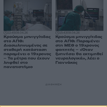
22:45
09.04.26
15:43
09.04.26
Κρούσμα μηνιγγίτιδας
Κρούσμα μηνιγγίτιδας
στο ΑΠΘ:
στο ΑΠΘ: Παραμένει
Διασωληνωμένος σε
στη ΜΕΘ ο 19χρονος
σταθερή κατάσταση
φοιτητής – «Όταν
παραμένει ο 19χρονος
ξυπνήσει θα εκτιμηθεί
– Τα μέτρα που έχουν
νευρολογικά», λέει ο
ληφθεί στο
Γιαννάκος
πανεπιστήμιο
ΔΙΑΦΗΜΙΣΗ