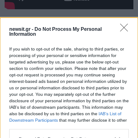
Προανάκριση κάνει το Β’ Λιμενικό Τμήμα Ίσθμιας
newsit.gr -
Do Not Process My Personal
του Λιμεναρχείου Κορίνθου, ενώ παραγγέλθηκε
Information
διενέργεια νεκροψίας-νεκροτομής στην
Ιατροδικαστική Υπηρεσία.
If you wish to opt-out of the sale, sharing to third parties, or
processing of your personal or sensitive information for
ΔΙΑΦΗΜΙΣΗ
targeted advertising by us, please use the below opt-out
section to confirm your selection. Please note that after your
opt-out request is processed you may continue seeing
interest-based ads based on personal information utilized by
us or personal information disclosed to third parties prior to
your opt-out. You may separately opt-out of the further
disclosure of your personal information by third parties on the
IAB’s list of downstream participants. This information may
also be disclosed by us to third parties on the
IAB’s List of
Downstream Participants
that may further disclose it to other
third parties.
Please note that this website/app uses one or more Google