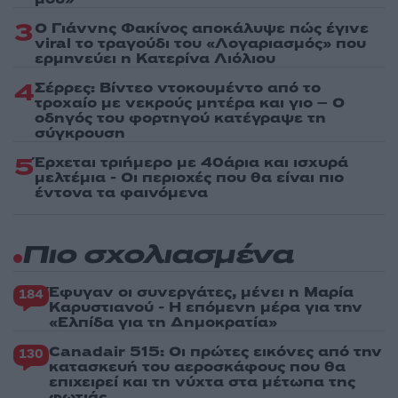
3
Ο Γιάννης Φακίνος αποκάλυψε πώς έγινε
viral το τραγούδι του «Λογαριασμός» που
ερμηνεύει η Κατερίνα Λιόλιου
4
Σέρρες: Βίντεο ντοκουμέντο από το
τροχαίο με νεκρούς μητέρα και γιο – Ο
οδηγός του φορτηγού κατέγραψε τη
σύγκρουση
5
Έρχεται τριήμερο με 40άρια και ισχυρά
μελτέμια - Οι περιοχές που θα είναι πιο
έντονα τα φαινόμενα
Πιο σχολιασμένα
Έφυγαν οι συνεργάτες, μένει η Μαρία
184
Καρυστιανού - Η επόμενη μέρα για την
«Ελπίδα για τη Δημοκρατία»
Canadair 515: Οι πρώτες εικόνες από την
130
κατασκευή του αεροσκάφους που θα
επιχειρεί και τη νύχτα στα μέτωπα της
φωτιάς