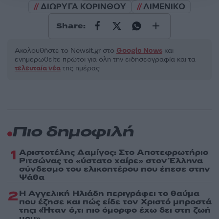
ΔΙΩΡΥΓΑ ΚΟΡΙΝΘΟΥ
ΛΙΜΕΝΙΚΟ
Share:
Ακολουθήστε το Νewsit.gr στο
Google News
και
ενημερωθείτε πρώτοι για όλη την ειδησεογραφία και τα
τελευταία νέα
της ημέρας
Πιο δημοφιλή
1
Αριστοτέλης Δαμίγος: Στο Αποτεφρωτήριο
Ριτσώνας το «ύστατο χαίρε» στον Έλληνα
σύνδεσμο του ελικοπτέρου που έπεσε στην
Ψάθα
2
Η Αγγελική Ηλιάδη περιγράφει το θαύμα
που έζησε και πώς είδε τον Χριστό μπροστά
της: «Ήταν ό,τι πιο όμορφο έχω δει στη ζωή
μου»