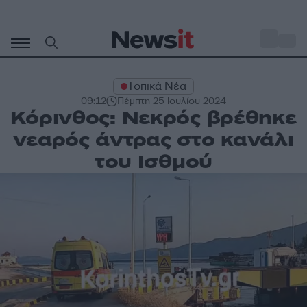
Μετάβαση
σε
o
34
περιεχόμενο
Τοπικά Νέα
09:12
Πέμπτη 25 Ιουλίου 2024
Κόρινθος: Νεκρός βρέθηκε
νεαρός άντρας στο κανάλι
του Ισθμού