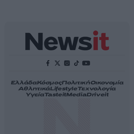
Ελλάδα
Κόσμος
Πολιτική
Οικονομία
Αθλητικά
Lifestyle
Τεχνολογία
Υγεία
Tasteit
Media
Driveit