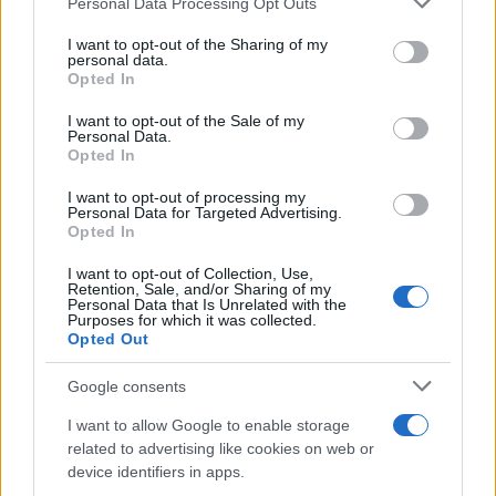
Personal Data Processing Opt Outs
services and may gather and store information including but
not limited to your visit or usage behaviour. You may click to
I want to opt-out of the Sharing of my
Αν τα χάσατε
personal data.
grant or deny consent to Google and its third-party tags to
Opted In
use your data for below specified purposes in below Google
consent section.
I want to opt-out of the Sale of my
Personal Data.
Opted In
I want to opt-out of processing my
Personal Data for Targeted Advertising.
Opted In
I want to opt-out of Collection, Use,
Δεν ήταν μόνο η ταχύτητα
Μυστράς: Αλλαγή στ
Retention, Sale, and/or Sharing of my
Personal Data that Is Unrelated with the
που οδήγησε στο τροχαίο
υπερασπιστική γραμμή
Purposes for which it was collected.
στις Σέρρες με νεκρούς
55χρονου που έκρυψε
Opted Out
μητέρα και γιο - «Ίσως κάτι
νεκρό πατέρα του σ
απέσπασε την προσοχή
καταψύκτη – Η αγά
Google consents
του οδηγού» λέει
στους γονείς και η
πραγματογνώμονας
διαφωνία με την αδε
I want to allow Google to enable storage
του
related to advertising like cookies on web or
device identifiers in apps.