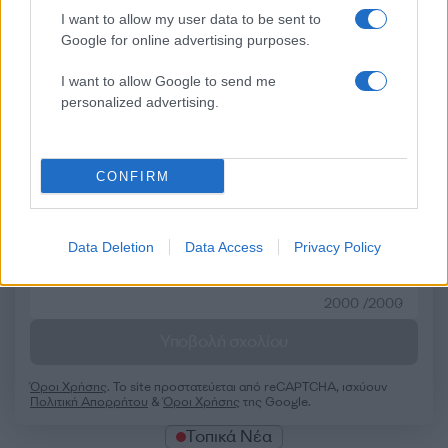
Σχόλια
I want to allow my user data to be sent to
Google for online advertising purposes.
I want to allow Google to send me
personalized advertising.
Σχολίασε εδώ
CONFIRM
50 /50
Data Deletion
Data Access
Privacy Policy
2000 /2000
Υποβολή σχολίου
Όροι Χρήσης
. Το site προστατεύεται από reCAPTCHA, ισχύουν
Πολιτική Απορρήτου
&
Όροι Χρήσης
της Google.
Τοπικά Νέα