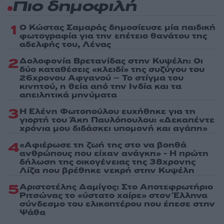
Πιο δημοφιλή
1
Ο Κώστας Σαμαράς δημοσίευσε μία παιδική
φωτογραφία για την επέτειο θανάτου της
αδελφής του, Λένας
2
Δολοφονία Βρετανίδας στην Κυψέλη: Οι
δύο καταθέσεις «κλειδί» της συζύγου του
26χρονου Αφγανού – Το στίγμα του
κινητού, η θεία από την Ινδία και τα
απειλητικά μηνύματα
3
Η Ελένη Φωτοπούλου ευχήθηκε για τη
γιορτή του Άκη Παυλόπουλου: «Δεκαπέντε
χρόνια μου διδάσκει υπομονή και αγάπη»
4
«Αφιέρωσε τη ζωή της στο να βοηθά
ανθρώπους που είχαν ανάγκη» - Η πρώτη
δήλωση της οικογένειας της 38χρονης
Λίζα που βρέθηκε νεκρή στην Κυψέλη
5
Αριστοτέλης Δαμίγος: Στο Αποτεφρωτήριο
Ριτσώνας το «ύστατο χαίρε» στον Έλληνα
σύνδεσμο του ελικοπτέρου που έπεσε στην
Ψάθα