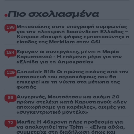
Πιο σχολιασμένα
Μητσοτάκης στην υπογραφή συμφωνίας
198
για την ηλεκτρική διασύνδεση Ελλάδας –
Κύπρου: «Ισχυρή ψήφος εμπιστοσύνης» η
είσοδος της Meridiam στην GSI
Έφυγαν οι συνεργάτες, μένει η Μαρία
184
Καρυστιανού - Η επόμενη μέρα για την
«Ελπίδα για τη Δημοκρατία»
Canadair 515: Οι πρώτες εικόνες από την
129
κατασκευή του αεροσκάφους που θα
επιχειρεί και τη νύχτα στα μέτωπα της
φωτιάς
Αυγερινός, Μουτσάτσου και ακόμη 20
86
πρώην στελέχη κατά Καρυστιανού: «Δεν
αποχωρήσαμε για καρέκλες», αιχμές για
«συγκεντρωτικό μοντέλο»
Marfin: Η 46χρονη πήρε προθεσμία για
72
να απολογηθεί την Τρίτη – «Είναι αθώα,
συμμετείχε στη διαδήλωση όπως και