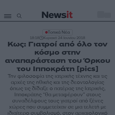
Μετάβαση
σε
o
33
περιεχόμενο
Τοπικά Νέα
18:18
Κυριακή 24 Ιουνίου 2018
Κως: Γιατροί από όλο τον
κόσμο στην
αναπαράσταση του Όρκου
του Ιπποκράτη [pics]
Την φιλοσοφία της ιατρικής τέχνης και τις
αρχές της ηθικής και της δεοντολογίας
όπως τις δίδαξε ο πατέρας της Ιατρικής,
Ιπποκράτης “θα μεταφέρουν” στους
συναδέλφους τους γιατροί από ξένες
χώρες που συμμετείχαν σε μια τελετή με
ιδιαίτερο συμβολισμό, στον αρχαιολογικό