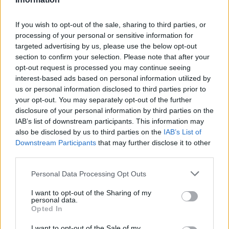
— Giorgos Patoulis (@gpatoulis)
June 23,
If you wish to opt-out of the sale, sharing to third parties, or
2018
processing of your personal or sensitive information for
targeted advertising by us, please use the below opt-out
section to confirm your selection. Please note that after your
opt-out request is processed you may continue seeing
«Σε αυτόν τον ιερό χώρο που ξεκίνησε η ιατρική
interest-based ads based on personal information utilized by
συγκεντρωθήκαμε γιατροί από όλο τον κόσμο
us or personal information disclosed to third parties prior to
your opt-out. You may separately opt-out of the further
για να τιμήσουμε τον μεγάλο δάσκαλο και να
disclosure of your personal information by third parties on the
θυμηθούμε την ηθική της επιστήμης μας κατά τον
IAB’s list of downstream participants. This information may
Ιπποκράτη που δεν πρέπει ποτέ να λησμονούμε»,
also be disclosed by us to third parties on the
IAB’s List of
είπε ο κ. Πατούλης.
Downstream Participants
that may further disclose it to other
third parties.
Πηγή: ΑΠΕ – ΜΠΕ
Please note that this website/app uses one or more Google
Personal Data Processing Opt Outs
services and may gather and store information including but
ΔΙΑΦΗΜΙΣΗ
not limited to your visit or usage behaviour. You may click to
I want to opt-out of the Sharing of my
personal data.
grant or deny consent to Google and its third-party tags to
Opted In
use your data for below specified purposes in below Google
consent section.
I want to opt-out of the Sale of my