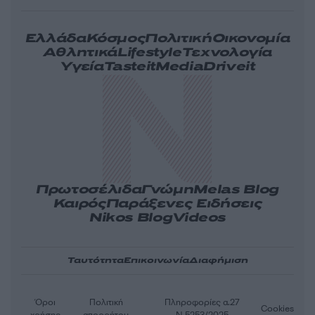
Ελλάδα
Κόσμος
Πολιτική
Οικονομία
Αθλητικά
Lifestyle
Τεχνολογία
Υγεία
Tasteit
Media
Driveit
Πρωτοσέλιδα
Γνώμη
Melas Blog
Καιρός
Παράξενες Ειδήσεις
Nikos Blog
Videos
Ταυτότητα
Επικοινωνία
Διαφήμιση
Όροι
Πολιτική
Πληροφορίες α.27
Cookies
χρήσης
απορρήτου
Ν.5253/2025