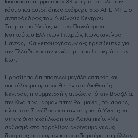
Ιπποκράτη συμμετείχαν 34 γιατροί απ όλο τον
κόσμο και αυτοί, όπως ανέφερε στο ΑΠΕ-ΜΠΕ ο
αντιπρόεδρος του Διεθνούς Κέντρου
Τουρισμού Υγείας και του Παγκόσμιου
Ινστιτούτου Ελλήνων Γιατρών, Κωνσταντίνος
Πάντος, «θα λειτουργήσουν ως πρεσβευτές για
την Ελλάδα και την γενέτειρα του Ιπποκράτη την
Κω».
Πρόσθεσε ότι αποτελεί μεγάλη επιτυχία και
αποτέλεσμα προσπαθειών του Διεθνούς
Κέντρου, η συμμετοχή γιατρών, από την Βραζιλία,
την Κίνα, την Γερμανία την Ρουμανία , το Ισραήλ,
κ.λ.π., στο Συνέδριο για τον τουρισμό Υγείας και
στην ειδική εκδήλωση στο Ασκληπιείο. «Με
σεβασμό στο παρελθόν, ανοίγουμε νέους
δρόμους στο παρόν και οικοδομούμαι το μέλλον.