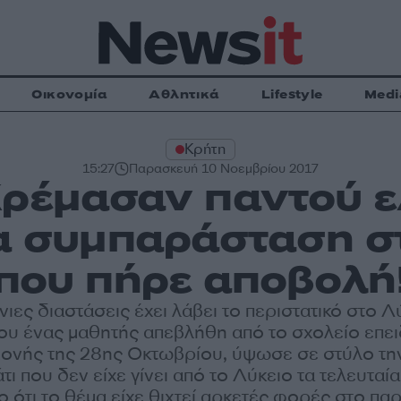
Οικονομία
Αθλητικά
Lifestyle
Medi
Κρήτη
15:27
Παρασκευή 10 Νοεμβρίου 2017
Κρέμασαν παντού ε
ια συμπαράσταση σ
που πήρε αποβολή
ιες διαστάσεις έχει λάβει το περιστατικό στο Λ
που ένας μαθητής απεβλήθη από το σχολείο επει
ονής της 28ης Οκτωβρίου, ύψωσε σε στύλο τη
άτι που δεν είχε γίνει από το Λύκειο τα τελευταία
ο ότι το θέμα είχε θιχτεί αρκετές φορές στο πα