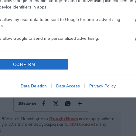
o allow Google to enable storage related to advertising like cookies on
evice identifiers in apps.
50
o allow my user data to be sent to Google for online advertising
s.
to allow Google to send me personalized advertising.
2000 /
Υποβολή σχολίου
CONFIRM
ροστατεύεται από reCAPTCHA, ισχύουν
Πολιτική Απορρήτου
&
Όροι Χρήσης
της
Κρήτη
Data Deletion
Data Access
Privacy Policy
Η
ΚΡΗΤΗ
ΜΑΘΗΤΗΣ
ΣΗΜΑΙΑ
ΣΧΟΛΕΙΟ
Share:
θήστε το Νewsit.gr στο
Google News
και ενημερωθείτε
 για όλη την ειδησεογραφία και τα
τελευταία νέα
της
ς