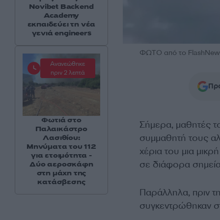
Novibet Backend
Academy
εκπαιδεύει τη νέα
γενιά engineers
ΦΩΤΟ από το FlashNew
Ανανεώθηκε
πριν 2 λεπτά
Προ
Φωτιά στο
Σήμερα, μαθητές τ
Παλαικάστρο
συμμαθητή τους αλ
Λασιθίου:
Μηνύματα του 112
χέρια του μια μικρ
για ετοιμότητα -
σε διάφορα σημεία
Δύο αεροσκάφη
στη μάχη της
κατάσβεσης
Παράλληλα, πριν τ
συγκεντρώθηκαν στ