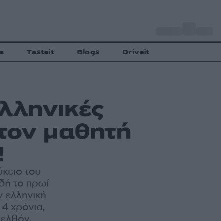
o
Αθήνα
27
C
a
Tasteit
Blogs
Driveit
λληνικές
τον μαθητή
!
ύκειο του
δή το πρωί
ν ελληνική
 4 χρόνια,
ρελθόν.