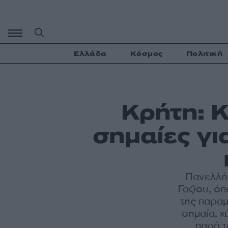
Μετάβαση
σε
περιεχόμενο
Ελλάδα
Κόσμος
Πολιτική
Κρήτη: 
σημαίες γ
Πανελλήν
Γαζίου, ό
της παραμ
σημαία, κ
παρά τ