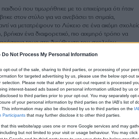
παιδιού που τιμωρήθηκε με το επιχείρημα ότι ήταν
βηκε στον στύλο για να ανεβάσει τη σημαία,
αντί να μετατρέψουν το Λύκειο σε ένα ακόμη σχολεί
, βρήκαν ένα διαφορετικό, πιο αιχμηρό τρόπο να
ρέσκεια τους στη διεύθυνση του σχολείου.
-
Do Not Process My Personal Information
φέρον, αναμένεται η αντίδραση της διεύθυνσης του
ε το θέμα και τις καταγγελίες που αφορούν
στην υπ
to opt-out of the sale, sharing to third parties, or processing of your per
άστιες διαστάσεις.
Να σημειωθεί ότι σύμφωνα με
formation for targeted advertising by us, please use the below opt-out s
r selection. Please note that after your opt-out request is processed y
Flashnews ο μαθητής που προχώρησε σε αυτή την π
eing interest-based ads based on personal information utilized by us or
ι καλός μαθητής.
disclosed to third parties prior to your opt-out. You may separately opt-
losure of your personal information by third parties on the IAB’s list of
. This information may also be disclosed by us to third parties on the
IA
Participants
that may further disclose it to other third parties.
ΔΙΑΦΗΜΙΣΗ
 that this website/app uses one or more Google services and may gath
including but not limited to your visit or usage behaviour. You may click 