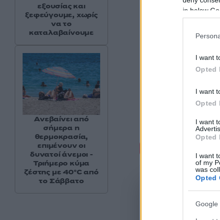
deny consent
εξουσίας και
in below Go
ξεφεύγουμε, χωρίς
να το
καταλαβαίνουμε
Persona
I want t
Opted 
I want t
Opted 
Ανεβαίνει από
I want 
σήμερα η
Advertis
θερμοκρασία,
Opted 
Σχόλι
επιμένουν οι
δυνατοί άνεμοι -
I want t
of my P
Τριήμερο κύμα
was col
ζέστης με 40°C από
Opted 
το Σάββατο
Google 