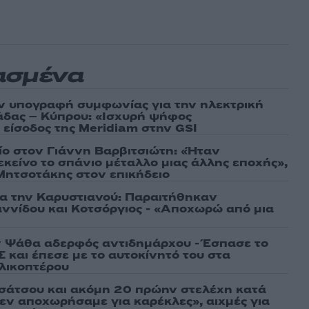
ασμένα
ν υπογραφή συμφωνίας για την ηλεκτρική
άδας – Κύπρου: «Ισχυρή ψήφος
 είσοδος της Meridiam στην GSI
τίο στον Γιάννη Βαρβιτσιώτη: «Ήταν
εκείνο το σπάνιο μέταλλο μιας άλλης εποχής»,
 Μητσοτάκης στον επικήδειο
ια την Καρυστιανού: Παραιτήθηκαν
ννίδου και Κοτσόργιος - «Αποχωρώ από μια
 Ψάθα αδερφός αντιδημάρχου - Έσπασε το
 και έπεσε με το αυτοκίνητό του στα
ελικοπτέρου
σάτσου και ακόμη 20 πρώην στελέχη κατά
εν αποχωρήσαμε για καρέκλες», αιχμές για