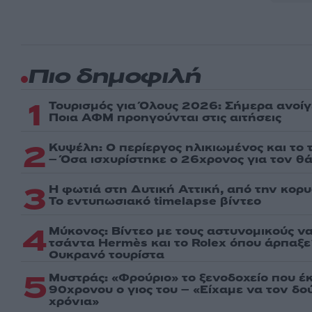
Πιο δημοφιλή
1
Τουρισμός για Όλους 2026: Σήμερα ανοίγ
Ποια ΑΦΜ προηγούνται στις αιτήσεις
2
Κυψέλη: Ο περίεργος ηλικιωμένος και το
– Όσα ισχυρίστηκε ο 26χρονος για τον θ
3
Η φωτιά στη Δυτική Αττική, από την κορ
Το εντυπωσιακό timelapse βίντεο
4
Μύκονος: Βίντεο με τους αστυνομικούς ν
τσάντα Hermès και το Rolex όπου άρπαξ
Ουκρανό τουρίστα
5
Μυστράς: «Φρούριο» το ξενοδοχείο που έ
90χρονου ο γιος του – «Είχαμε να τον δ
χρόνια»