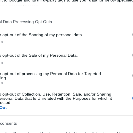
 to Google and its third-party tags to use your data for below specifi
ogle consent section.
l Data Processing Opt Outs
o opt-out of the Sharing of my personal data.
In
o opt-out of the Sale of my Personal Data.
In
to opt-out of processing my Personal Data for Targeted
ing.
In
α
o opt-out of Collection, Use, Retention, Sale, and/or Sharing
ersonal Data that Is Unrelated with the Purposes for which it
lected.
Out
Σχολίασε εδώ
consents