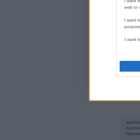
I want t
web or d
I want t
purpose
I want 
Όροι Χρήσης
. Το site π
Google.
ΑΠΟΒΟΛ
Ακολου
πρώτοι
ημέρα