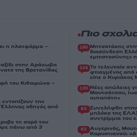
Πιο σχολι
ει η πλατφόρμα –
Μητσοτάκης στη
180
διασύνδεση Ελλ
εμπιστοσύνης» η
 ταξίδι στην Αράχωβα
Το τελευταίο αν
134
άνατο της Βρετανίδας
φτιαγμένος από 
είπε ο Κυριάκος
υφή του Κιθαιρώνα –
Νέες απώλειες γ
130
Μουτσάτσου, Ιωα
αυταπάτη»
α εντοπίζουν την
ε Έλληνας οδηγός από
Συνελήφθη στην
63
μπλόκο της ΕΛΑΣ
συντρίμμια του 
κρυβε τη σορό του
ούμε πάνω από 3
Αυγερινός, Μουτ
63
Καρυστιανού: «Δ