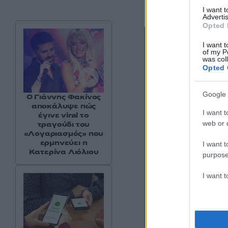
I want 
Advertis
Opted 
I want t
of my P
was col
Opted 
Google 
Ο Γιάννης Φακίνος
αποκάλυψε πώς
I want t
έγινε viral το
web or d
τραγούδι του
«Λογαριασμός» που
ερμηνεύει η
I want t
Κατερίνα Λιόλιου
purpose
I want 