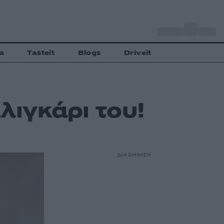
o
Αθήνα
30
C
a
Tasteit
Blogs
Driveit
λιγκάρι του!
ΔΙΑΦΗΜΙΣΗ