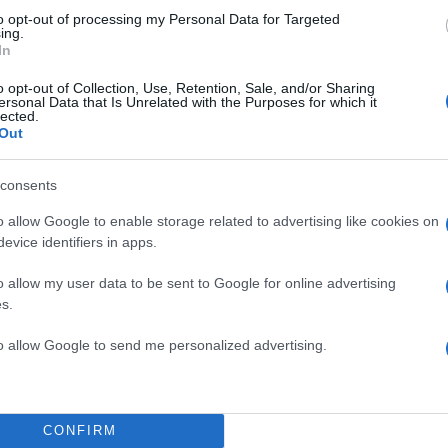
to opt-out of processing my Personal Data for Targeted
ing.
In
o opt-out of Collection, Use, Retention, Sale, and/or Sharing
ersonal Data that Is Unrelated with the Purposes for which it
lected.
Out
consents
o allow Google to enable storage related to advertising like cookies on
evice identifiers in apps.
o allow my user data to be sent to Google for online advertising
s.
to allow Google to send me personalized advertising.
CONFIRM