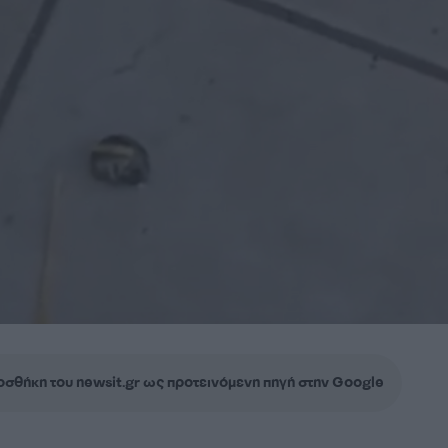
σθήκη του newsit.gr ως προτεινόμενη πηγή στην Google