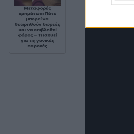
Μεταφορές
χρημάτων: Πότε
μπορεί να
θεωρηθούν δωρεές
και να επιβληθεί
φόρος – Τι ισχυεί
για τις γονικές
παροχές