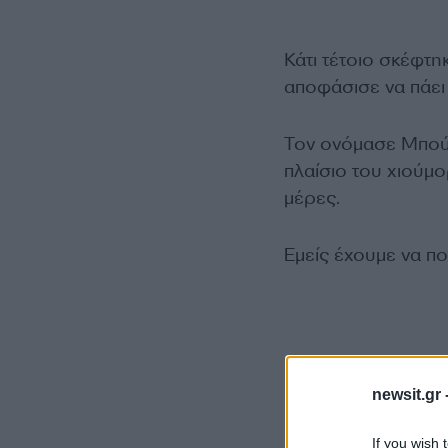
Κάτι τέτοιο σκέφτη
αποφάσισε να πάει 
Τον ονόμασε Μπούμ
πλαίσιο του χιούμο
μέρες.
Εμείς έχουμε να π
newsit.gr 
If you wish 