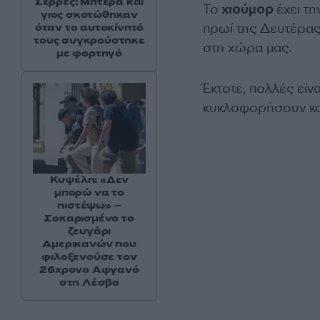
Σέρρες: Μητέρα και
Το
χιούμορ
έχει τη
γιος σκοτώθηκαν
πρωί της Δευτέρας
όταν το αυτοκίνητό
τους συγκρούστηκε
στη χώρα μας.
με φορτηγό
Έκτοτε, πολλές εί
κυκλοφορήσουν καθ
Κυψέλη: «Δεν
μπορώ να το
πιστέψω» –
Σοκαρισμένο το
ζευγάρι
Αμερικανών που
φιλοξενούσε τον
26χρονο Αφγανό
στη Λέσβο