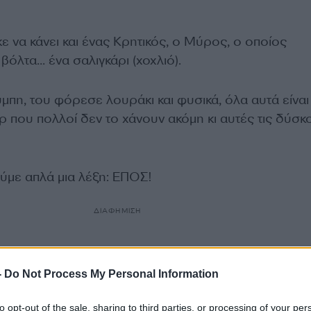
κε να κάνει και ένας Κρητικός, ο Μύρος, ο οποίος
βόλτα… ένα σαλιγκάρι (χοχλιό).
πη, του φόρεσε λουράκι και φυσικά, όλα αυτά είναι
ρ που πολλοί δεν το χάνουν ακόμη κι αυτές τις δύσκ
ούμε απλά μια λέξη: ΕΠΟΣ!
ΔΙΑΦΗΜΙΣΗ
-
Do Not Process My Personal Information
to opt-out of the sale, sharing to third parties, or processing of your per