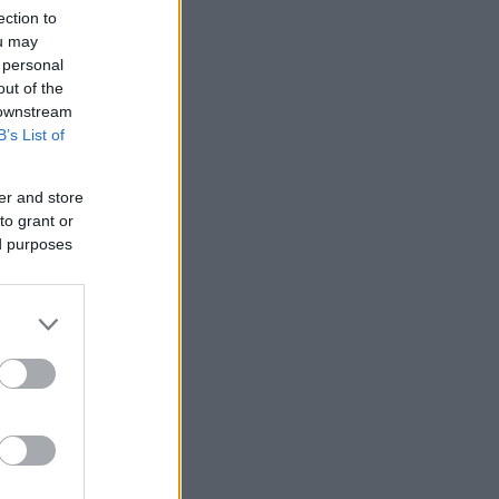
ection to
ou may
 personal
out of the
 downstream
B’s List of
er and store
to grant or
ed purposes