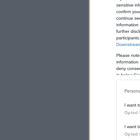
sensitive in
confirm you
continue se
information 
further disc
participants
Downstream 
Please note
information 
deny consent
in below Go
Persona
I want t
Opted 
I want t
Opted 