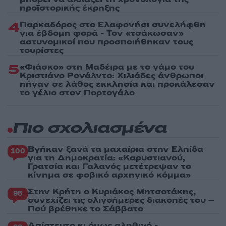
προϊστορικής έκρηξης
4
Παρκαδόρος στο Ελαφονήσι συνελήφθη
για έβδομη φορά - Τον «τσάκωσαν»
αστυνομικοί που προσποιήθηκαν τους
τουρίστες
5
«Φιάσκο» στη Μαδέιρα με το γάμο του
Κριστιάνο Ρονάλντο: Χιλιάδες άνθρωποι
πήγαν σε λάθος εκκλησία και προκάλεσαν
το γέλιο στον Πορτογάλο
Πιο σχολιασμένα
Βγήκαν ξανά τα μαχαίρια στην Ελπίδα
100
για τη Δημοκρατία: «Καρυστιανού,
Γρατσία και Γαλανός μετέτρεψαν το
κίνημα σε φοβικό αρχηγικό κόμμα»
Στην Κρήτη ο Κυριάκος Μητσοτάκης,
95
συνεχίζει τις ολιγοήμερες διακοπές του –
Πού βρέθηκε το Σάββατο
Απίστευτο κι όμως αληθινό -