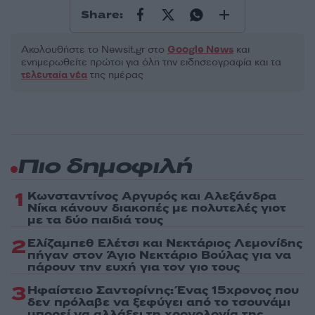
Share:
Ακολουθήστε το Νewsit.gr στο
Google News
και
ενημερωθείτε πρώτοι για όλη την ειδησεογραφία και τα
τελευταία νέα
της ημέρας
Πιο δημοφιλή
1
Κωνσταντίνος Αργυρός και Αλεξάνδρα
Νίκα κάνουν διακοπές με πολυτελές γιοτ
με τα δύο παιδιά τους
2
Ελίζαμπεθ Ελέτσι και Νεκτάριος Λεμονίδης
πήγαν στον Άγιο Νεκτάριο Βούλας για να
πάρουν την ευχή για τον γιο τους
3
Ηφαίστειο Σαντορίνης: Ένας 15χρονος που
δεν πρόλαβε να ξεφύγει από το τσουνάμι
μπορεί να αλλάξει τη χρονολογία της