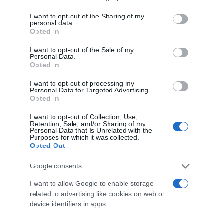
ποδηλάτης έπεσε στο αυτοκίνητό του και στη
services and may gather and store information including but
not limited to your visit or usage behaviour. You may click to
I want to opt-out of the Sharing of my
συνέχεια «χτύπησε από τον δρόμο».
personal data.
grant or deny consent to Google and its third-party tags to
Opted In
use your data for below specified purposes in below Google
Τόνισε, τέλος, ότι έτρεχε με 40 χλμ. και όχι με 95
consent section.
I want to opt-out of the Sale of my
Personal Data.
χλμ., όπως κατέθεσε ο πραγματογνώμονας της
Opted In
οικογένειας.
I want to opt-out of processing my
Personal Data for Targeted Advertising.
ΔΙΑΦΗΜΙΣΗ
Opted In
I want to opt-out of Collection, Use,
Retention, Sale, and/or Sharing of my
Personal Data that Is Unrelated with the
Purposes for which it was collected.
Opted Out
Google consents
I want to allow Google to enable storage
related to advertising like cookies on web or
device identifiers in apps.