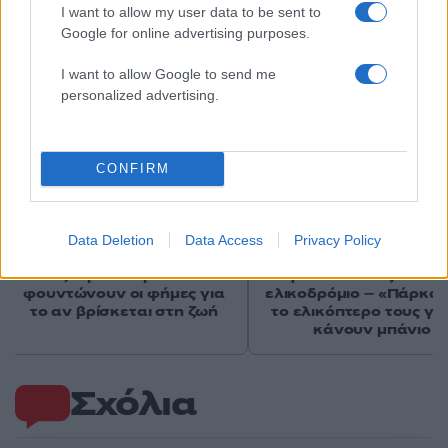
I want to allow my user data to be sent to
Google for online advertising purposes.
Αν τα χάσατε
I want to allow Google to send me
personalized advertising.
CONFIRM
Data Deletion
Data Access
Privacy Policy
Νέο βίντεο με τον
Μετέτρεψαν το
Μοτζτάμπα Χαμενεΐ ενώ
Σαρακήνικο της Μήλου
φουντώνουν οι φήμες για
ελικοδρόμιο – «Πάρκα
το αν βρίσκεται στη ζωή
το ελικόπτερο τους γι
κάνουν μπάνιο
Σχόλια