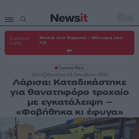
Μετάβαση
σε
o
33
περιεχόμενο
Φωτιά στο Κορωπί – Μήνυμα του
Φω
Συμβαίνει
112
Σπ
τώρα:
Τοπικά Νέα
18:11
Δευτέρα 31 Οκτωβρίου 2022
Λάρισα: Καταδικάστηκε
για θανατηφόρο τροχαίο
με εγκατάλειψη –
«Φοβήθηκα κι έφυγα»