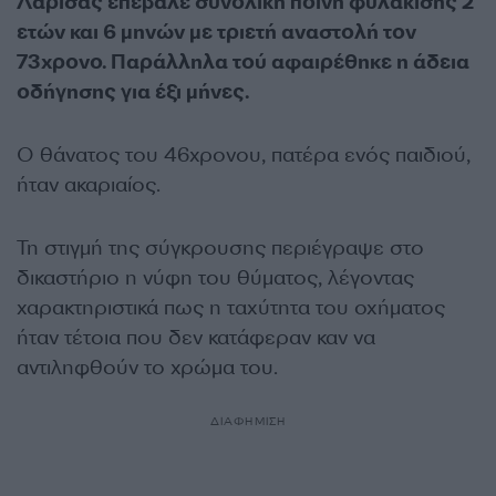
Λάρισας επέβαλε συνολική ποινή φυλάκισης 2
ετών και 6 μηνών με τριετή αναστολή τον
73χρονο. Παράλληλα τού αφαιρέθηκε η άδεια
οδήγησης για έξι μήνες.
Ο θάνατος του 46χρονου, πατέρα ενός παιδιού,
ήταν ακαριαίος.
Τη στιγμή της σύγκρουσης περιέγραψε στο
δικαστήριο η νύφη του θύματος, λέγοντας
χαρακτηριστικά πως η ταχύτητα του οχήματος
ήταν τέτοια που δεν κατάφεραν καν να
αντιληφθούν το χρώμα του.
ΔΙΑΦΗΜΙΣΗ