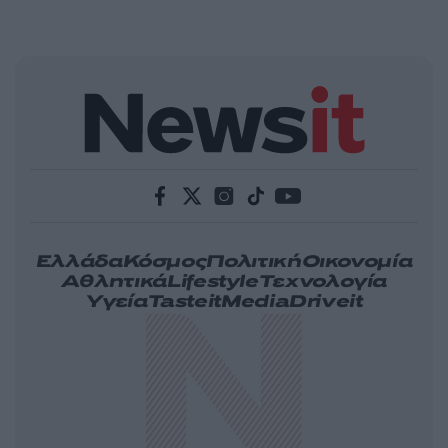
Ελλάδα
Κόσμος
Πολιτική
Οικονομία
Αθλητικά
Lifestyle
Τεχνολογία
Υγεία
Tasteit
Media
Driveit