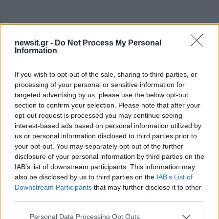
newsit.gr -
Do Not Process My Personal
Information
Λάρισα: «Φοβήθηκα και έφυγα»
If you wish to opt-out of the sale, sharing to third parties, or
processing of your personal or sensitive information for
targeted advertising by us, please use the below opt-out
Σε ερώτηση της προέδρου του δικαστηρίου γιατί
section to confirm your selection. Please note that after your
opt-out request is processed you may continue seeing
δε σταμάτησε μετά τη σύγκρουση, ο 73χρονος
interest-based ads based on personal information utilized by
κατηγορούμενος, κατέθεσε πως φοβήθηκε και
us or personal information disclosed to third parties prior to
γι’ αυτό δεν σταμάτησε.
your opt-out. You may separately opt-out of the further
disclosure of your personal information by third parties on the
IAB’s list of downstream participants. This information may
Πρόσθεσε δε πως μετά από λίγο πήγε μόνος
also be disclosed by us to third parties on the
IAB’s List of
του στην αστυνομία όπου και ανέφερε το
Downstream Participants
that may further disclose it to other
τροχαίο. Αναφορικά με τη στιγμή της
third parties.
σύγκρουσης, ο 73χρονος κατέθεσε πως ο
Please note that this website/app uses one or more Google
Personal Data Processing Opt Outs