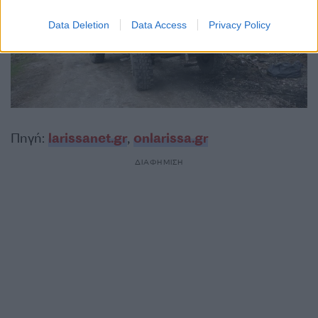
Data Deletion
Data Access
Privacy Policy
Πηγή:
larissanet.gr
,
onlarissa.gr
ΔΙΑΦΗΜΙΣΗ