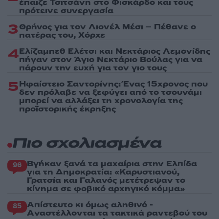
έπαιζε Τσιτσάνη στο Φισκάρδο και τους
πρότεινε συνεργασία
3
Θρήνος για τον Λιονέλ Μέσι – Πέθανε ο
πατέρας του, Χόρχε
4
Ελίζαμπεθ Ελέτσι και Νεκτάριος Λεμονίδης
πήγαν στον Άγιο Νεκτάριο Βούλας για να
πάρουν την ευχή για τον γιο τους
5
Ηφαίστειο Σαντορίνης: Ένας 15χρονος που
δεν πρόλαβε να ξεφύγει από το τσουνάμι
μπορεί να αλλάξει τη χρονολογία της
προϊστορικής έκρηξης
Πιο σχολιασμένα
Βγήκαν ξανά τα μαχαίρια στην Ελπίδα
96
για τη Δημοκρατία: «Καρυστιανού,
Γρατσία και Γαλανός μετέτρεψαν το
κίνημα σε φοβικό αρχηγικό κόμμα»
Απίστευτο κι όμως αληθινό -
85
Aναστέλλονται τα τακτικά ραντεβού του