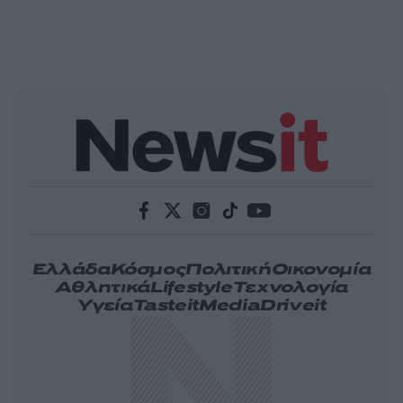
Ελλάδα
Κόσμος
Πολιτική
Οικονομία
Αθλητικά
Lifestyle
Τεχνολογία
Υγεία
Tasteit
Media
Driveit