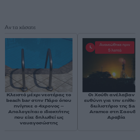
Αν τα χάσατε
Ανανεώθηκε πριν
5 λεπτά
Κλειστό μέχρι νεοτέρας το
Οι Χούθι ανέλαβαν τ
beach bar στην Πάρο όπου
ευθύνη για την επίθεσ
πνίγηκε ο 4χρονος –
διυλιστήριο της Saud
Απολογείται ο ιδιοκτήτης
Aramco στη Σαουδι
που είχε δηλωθεί ως
Αραβία
ναυαγοσώστης