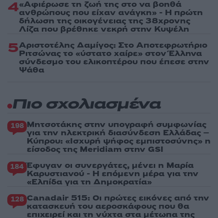
4
«Αφιέρωσε τη ζωή της στο να βοηθά
ανθρώπους που είχαν ανάγκη» - Η πρώτη
δήλωση της οικογένειας της 38χρονης
Λίζα που βρέθηκε νεκρή στην Κυψέλη
5
Αριστοτέλης Δαμίγος: Στο Αποτεφρωτήριο
Ριτσώνας το «ύστατο χαίρε» στον Έλληνα
σύνδεσμο του ελικοπτέρου που έπεσε στην
Ψάθα
Πιο σχολιασμένα
Μητσοτάκης στην υπογραφή συμφωνίας
198
για την ηλεκτρική διασύνδεση Ελλάδας –
Κύπρου: «Ισχυρή ψήφος εμπιστοσύνης» η
είσοδος της Meridiam στην GSI
Έφυγαν οι συνεργάτες, μένει η Μαρία
184
Καρυστιανού - Η επόμενη μέρα για την
«Ελπίδα για τη Δημοκρατία»
Canadair 515: Οι πρώτες εικόνες από την
128
κατασκευή του αεροσκάφους που θα
επιχειρεί και τη νύχτα στα μέτωπα της