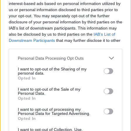
interest-based ads based on personal information utilized by
us or personal information disclosed to third parties prior to
your opt-out. You may separately opt-out of the further
disclosure of your personal information by third parties on the
IAB’s list of downstream participants. This information may
also be disclosed by us to third parties on the
IAB’s List of
Downstream Participants
that may further disclose it to other
third parties.
Please note that this website/app uses one or more Google
Personal Data Processing Opt Outs
Σέρρες: Βίντεο
Marfin: Η 46χρονη πή
services and may gather and store information including but
ντοκουμέντο από το
προθεσμία για να
not limited to your visit or usage behaviour. You may click to
I want to opt-out of the Sharing of my
τροχαίο με νεκρούς μητέρα
απολογηθεί την Τρίτη
personal data.
grant or deny consent to Google and its third-party tags to
και γιο – Ο οδηγός του
«Είναι αθώα, συμμετε
Opted In
use your data for below specified purposes in below Google
φορτηγού κατέγραψε τη
στη διαδήλωση όπως 
σύγκρουση
100.000 άτομα»
consent section.
I want to opt-out of the Sale of my
Personal Data.
Opted In
Σχόλια
I want to opt-out of processing my
Personal Data for Targeted Advertising.
Opted In
I want to opt-out of Collection, Use,