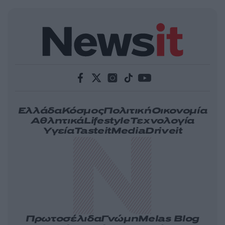
Ελλάδα
Κόσμος
Πολιτική
Οικονομία
Αθλητικά
Lifestyle
Τεχνολογία
Υγεία
Tasteit
Media
Driveit
Πρωτοσέλιδα
Γνώμη
Melas Blog