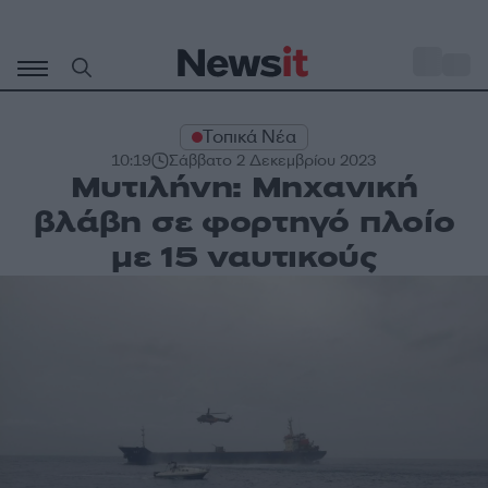
Μετάβαση
σε
o
33
περιεχόμενο
Τοπικά Νέα
10:19
Σάββατο 2 Δεκεμβρίου 2023
Μυτιλήνη: Μηχανική
βλάβη σε φορτηγό πλοίο
με 15 ναυτικούς