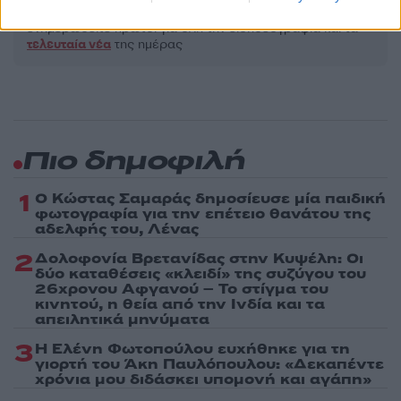
Ακολουθήστε το Νewsit.gr στο
Google News
και
ενημερωθείτε πρώτοι για όλη την ειδησεογραφία και τα
τελευταία νέα
της ημέρας
Πιο δημοφιλή
1
Ο Κώστας Σαμαράς δημοσίευσε μία παιδική
φωτογραφία για την επέτειο θανάτου της
αδελφής του, Λένας
2
Δολοφονία Βρετανίδας στην Κυψέλη: Οι
δύο καταθέσεις «κλειδί» της συζύγου του
26χρονου Αφγανού – Το στίγμα του
κινητού, η θεία από την Ινδία και τα
απειλητικά μηνύματα
3
Η Ελένη Φωτοπούλου ευχήθηκε για τη
γιορτή του Άκη Παυλόπουλου: «Δεκαπέντε
χρόνια μου διδάσκει υπομονή και αγάπη»