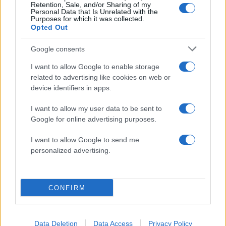
Retention, Sale, and/or Sharing of my
Personal Data that Is Unrelated with the
Σχολίασε εδώ
Purposes for which it was collected.
Opted Out
50 /50
Google consents
I want to allow Google to enable storage
related to advertising like cookies on web or
device identifiers in apps.
2000 /2000
I want to allow my user data to be sent to
Google for online advertising purposes.
Υποβολή σχολίου
I want to allow Google to send me
Όροι Χρήσης
. Το site προστατεύεται από reCAPTCHA, ισχύουν
personalized advertising.
Πολιτική Απορρήτου
&
Όροι Χρήσης
της Google.
Τοπικά Νέα
ΜΥΤΙΛΗΝΗ
ΦΟΡΤΗΓΟ ΠΛΟΙΟ
CONFIRM
Share:
Data Deletion
Data Access
Privacy Policy