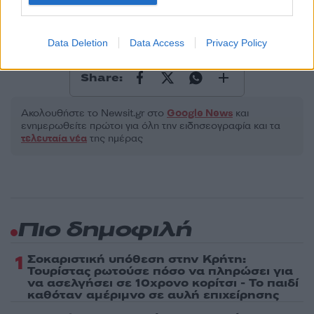
Τοπικά Νέα
ΘΕΙΟ ΒΡΕΦΟΣ
ΝΑΥΠΑΚΤΙΑ
Data Deletion
Data Access
Privacy Policy
ΝΑΥΠΑΚΤΟΣ
ΦΑΤΝΗ
Share:
Ακολουθήστε το Νewsit.gr στο
Google News
και
ενημερωθείτε πρώτοι για όλη την ειδησεογραφία και τα
τελευταία νέα
της ημέρας
Πιο δημοφιλή
1
Σοκαριστική υπόθεση στην Κρήτη:
Τουρίστας ρωτούσε πόσο να πληρώσει για
να ασελγήσει σε 10χρονο κορίτσι - Το παιδί
καθόταν αμέριμνο σε αυλή επιχείρησης