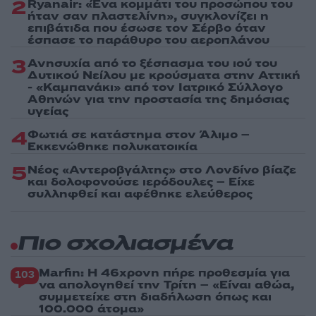
2
Ryanair: «Ένα κομμάτι του προσώπου του
ήταν σαν πλαστελίνη», συγκλονίζει η
επιβάτιδα που έσωσε τον Σέρβο όταν
έσπασε το παράθυρο του αεροπλάνου
3
Ανησυχία από το ξέσπασμα του ιού του
Δυτικού Νείλου με κρούσματα στην Αττική
- «Καμπανάκι» από τον Ιατρικό Σύλλογο
Αθηνών για την προστασία της δημόσιας
υγείας
4
Φωτιά σε κατάστημα στον Άλιμο –
Εκκενώθηκε πολυκατοικία
5
Νέος «Αντεροβγάλτης» στο Λονδίνο βίαζε
και δολοφονούσε ιερόδουλες – Είχε
συλληφθεί και αφέθηκε ελεύθερος
Πιο σχολιασμένα
Marfin: Η 46χρονη πήρε προθεσμία για
103
να απολογηθεί την Τρίτη – «Είναι αθώα,
συμμετείχε στη διαδήλωση όπως και
100.000 άτομα»