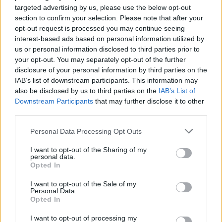
targeted advertising by us, please use the below opt-out
section to confirm your selection. Please note that after your
opt-out request is processed you may continue seeing
interest-based ads based on personal information utilized by
Αν τα χάσατε
us or personal information disclosed to third parties prior to
your opt-out. You may separately opt-out of the further
disclosure of your personal information by third parties on the
IAB’s list of downstream participants. This information may
also be disclosed by us to third parties on the
IAB’s List of
Downstream Participants
that may further disclose it to other
third parties.
Please note that this website/app uses one or more Google
Personal Data Processing Opt Outs
services and may gather and store information including but
not limited to your visit or usage behaviour. You may click to
I want to opt-out of the Sharing of my
Τραγωδία στην Πάρο:
Πώς η Πυροσβεστικ
personal data.
grant or deny consent to Google and its third-party tags to
4χρονος βρέθηκε νεκρός
διέσωσε ανθρώπινες ζ
Opted In
use your data for below specified purposes in below Google
σε πισίνα
από την καταστροφι
φωτιά στην Αττικοβοι
consent section.
I want to opt-out of the Sale of my
– Πάνω από 250 άτο
Personal Data.
απομακρύνθηκαν δι
Opted In
θαλάσσης
I want to opt-out of processing my