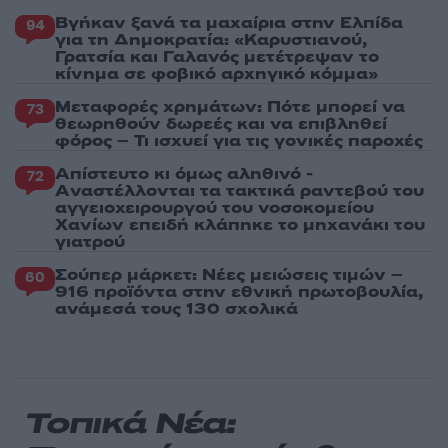
Βγήκαν ξανά τα μαχαίρια στην Ελπίδα
94
για τη Δημοκρατία: «Καρυστιανού,
Γρατσία και Γαλανός μετέτρεψαν το
κίνημα σε φοβικό αρχηγικό κόμμα»
Μεταφορές χρημάτων: Πότε μπορεί να
73
θεωρηθούν δωρεές και να επιβληθεί
φόρος – Τι ισχυεί για τις γονικές παροχές
Απίστευτο κι όμως αληθινό -
72
Aναστέλλονται τα τακτικά ραντεβού του
αγγειοχειρουργού του νοσοκομείου
Χανίων επειδή κλάπηκε το μηχανάκι του
γιατρού
Σούπερ μάρκετ: Νέες μειώσεις τιμών –
60
916 προϊόντα στην εθνική πρωτοβουλία,
ανάμεσά τους 130 σχολικά
Τοπικά Νέα: