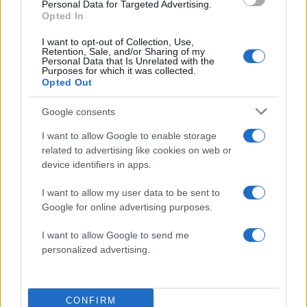
Personal Data for Targeted Advertising.
Opted In
Σχόλια
I want to opt-out of Collection, Use,
Retention, Sale, and/or Sharing of my
Personal Data that Is Unrelated with the
Purposes for which it was collected.
Opted Out
Σχολίασε εδώ
Google consents
I want to allow Google to enable storage
50 /50
related to advertising like cookies on web or
device identifiers in apps.
I want to allow my user data to be sent to
Google for online advertising purposes.
2000 /2000
I want to allow Google to send me
personalized advertising.
Υποβολή σχολίου
Όροι Χρήσης
. Το site προστατεύεται από reCAPTCHA, ισχύουν
Πολιτική Απορρήτου
&
Όροι Χρήσης
της Google.
CONFIRM