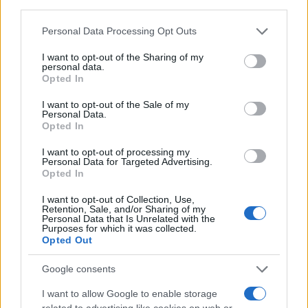
third parties.
Please note that this website/app uses one or more Google
Personal Data Processing Opt Outs
Σχόλια
services and may gather and store information including but
not limited to your visit or usage behaviour. You may click to
I want to opt-out of the Sharing of my
personal data.
grant or deny consent to Google and its third-party tags to
Opted In
use your data for below specified purposes in below Google
consent section.
I want to opt-out of the Sale of my
Personal Data.
Σχολίασε εδώ
Opted In
I want to opt-out of processing my
Personal Data for Targeted Advertising.
50 /50
Opted In
I want to opt-out of Collection, Use,
Retention, Sale, and/or Sharing of my
Personal Data that Is Unrelated with the
Purposes for which it was collected.
Opted Out
2000 /2000
Google consents
Υποβολή σχολίου
I want to allow Google to enable storage
Όροι Χρήσης
. Το site προστατεύεται από reCAPTCHA, ισχύουν
related to advertising like cookies on web or