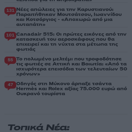
Νέες απώλειες για την Καρυστιανού:
131
Παραιτήθηκαν Μουτσάτσου, Ιωαννίδου
και Κοτσόργιος - «Αποχωρώ από μια
αυταπάτη»
Canadair 515: Οι πρώτες εικόνες από την
101
κατασκευή του αεροσκάφους που θα
επιχειρεί και τη νύχτα στα μέτωπα της
φωτιάς
Το πολωμένο μελτέμι που τροφοδότησε
55
τις φωτιές σε Αττική και Βοιωτία: «Από τα
ισχυρότερα επεισόδια των τελευταίων 50
χρόνων»
Οδηγός στη Μύκονο άρπαξε τσάντα
47
Hermès και Rolex αξίας 75.000 ευρώ από
Ουκρανό τουρίστα
Τοπικά Νέα: