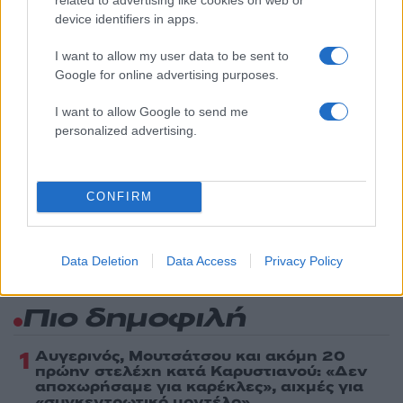
Πολιτική Απορρήτου
&
Όροι Χρήσης
της Google.
device identifiers in apps.
Τοπικά Νέα
I want to allow my user data to be sent to
ΗΛΙΚΙΩΜΕΝΟΣ
ΝΕΚΡΟΣ
ΝΕΜΕΑ
Google for online advertising purposes.
ΠΗΓΑΔΙ
I want to allow Google to send me
Share:
personalized advertising.
Ακολουθήστε το Νewsit.gr στο
Google News
και
ενημερωθείτε πρώτοι για όλη την ειδησεογραφία και τα
CONFIRM
τελευταία νέα
της ημέρας
Data Deletion
Data Access
Privacy Policy
Πιο δημοφιλή
1
Αυγερινός, Μουτσάτσου και ακόμη 20
πρώην στελέχη κατά Καρυστιανού: «Δεν
αποχωρήσαμε για καρέκλες», αιχμές για
«συγκεντρωτικό μοντέλο»