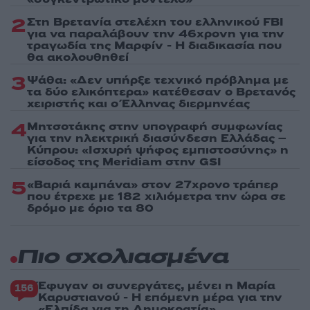
2
Στη Βρετανία στελέχη του ελληνικού FBI
για να παραλάβουν την 46χρονη για την
τραγωδία της Μαρφίν - Η διαδικασία που
θα ακολουθηθεί
3
Ψάθα: «Δεν υπήρξε τεχνικό πρόβλημα με
τα δύο ελικόπτερα» κατέθεσαν ο Βρετανός
χειριστής και ο Έλληνας διερμηνέας
4
Μητσοτάκης στην υπογραφή συμφωνίας
για την ηλεκτρική διασύνδεση Ελλάδας –
Κύπρου: «Ισχυρή ψήφος εμπιστοσύνης» η
είσοδος της Meridiam στην GSI
5
«Βαριά καμπάνα» στον 27χρονο τράπερ
που έτρεχε με 182 χιλιόμετρα την ώρα σε
δρόμο με όριο τα 80
Πιο σχολιασμένα
Έφυγαν οι συνεργάτες, μένει η Μαρία
156
Καρυστιανού - Η επόμενη μέρα για την
«Ελπίδα για τη Δημοκρατία»