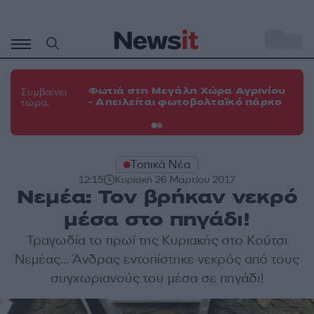
Μετάβαση
σε
o
34
περιεχόμενο
Φω
Φωτιά στη Μεγάλη Χώρα Αγρινίου
Συμβαίνει
πε
- Απειλείται φωτοβολταϊκό πάρκο
τώρα:
εν
Τοπικά Νέα
12:15
Κυριακή 26 Μαρτίου 2017
Νεμέα: Τον βρήκαν νεκρό
μέσα στο πηγάδι!
Τραγωδία το πρωί της Κυριακής στο Κούτσι
Νεμέας... Άνδρας εντοπίστηκε νεκρός από τους
συγχωριανούς του μέσα σε πηγάδι!