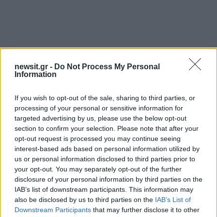
newsit.gr -
Do Not Process My Personal
Αν τα χάσατε
Information
If you wish to opt-out of the sale, sharing to third parties, or
processing of your personal or sensitive information for
targeted advertising by us, please use the below opt-out
section to confirm your selection. Please note that after your
opt-out request is processed you may continue seeing
interest-based ads based on personal information utilized by
us or personal information disclosed to third parties prior to
your opt-out. You may separately opt-out of the further
Μυστράς: Παθολογικά αίτια
Προφυλακίστηκε ο
disclosure of your personal information by third parties on the
«δείχνει» η πρώτη
26χρονος Αφγανός για
IAB’s list of downstream participants. This information may
ιατροδικαστική εκτίμηση
θάνατο της Βρετανίδα
για τον θάνατο του
Τήρησε το δικαίωμα τ
also be disclosed by us to third parties on the
IAB’s List of
90χρονου, που έκρυψε ο
σιωπής
Downstream Participants
that may further disclose it to other
γιος του σε καταψύκτη