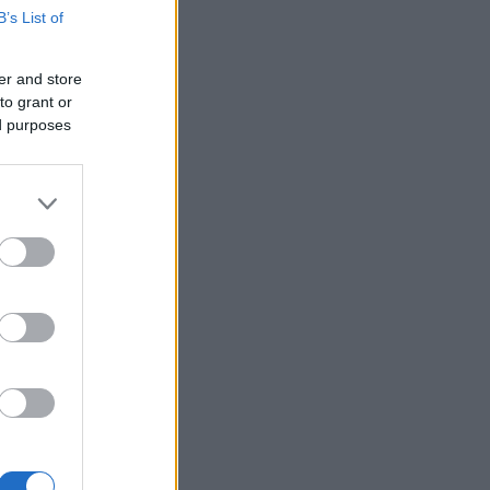
B’s List of
er and store
to grant or
ed purposes