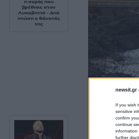
η σορός που
βρέθηκε στον
Λυκαβηττό - Από
πτώση ο θάνατός
της
newsit.gr 
If you wish 
sensitive in
confirm you
continue se
information 
further disc