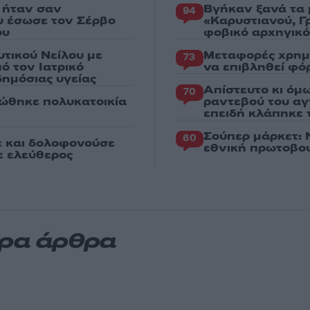
 ήταν σαν
Βγήκαν ξανά τα 
94
ου έσωσε τον Σέρβο
«Καρυστιανού, Γ
ου
φοβικό αρχηγικ
υτικού Νείλου με
Μεταφορές χρημ
73
ό τον Ιατρικό
να επιβληθεί φόρ
ημόσιας υγείας
Απίστευτο κι όμ
70
ώθηκε πολυκατοικία
ραντεβού του αγ
επειδή κλάπηκε 
Σούπερ μάρκετ: 
60
ε και δολοφονούσε
εθνική πρωτοβου
ε ελεύθερος
ερα άρθρα