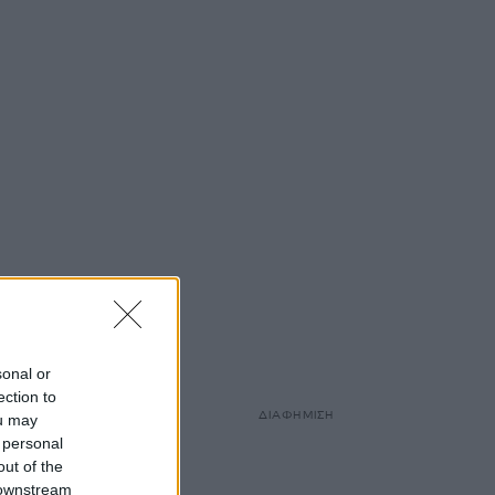
sonal or
ection to
ΔΙΑΦΗΜΙΣΗ
ou may
 personal
out of the
 downstream