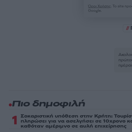
Όροι Χρήσης
. Το site π
Google.
Ακολου
πρώτοι
ημέρα
Πιο δημοφιλή
1
Σοκαριστική υπόθεση στην Κρήτη: Τουρί
πληρώσει για να ασελγήσει σε 10χρονο κορ
καθόταν αμέριμνο σε αυλή επιχείρησης