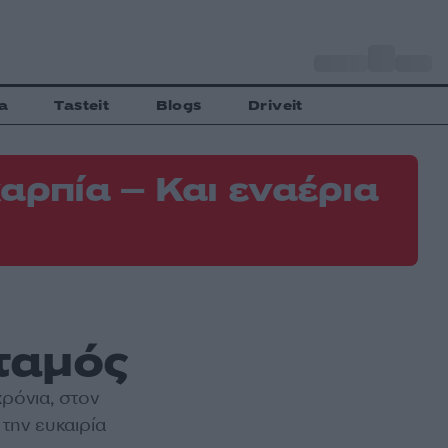
o
Αθήνα
35
C
a
Tasteit
Blogs
Driveit
αρπία – Και εναέρια
ταμός
ρόνια, στον
την ευκαιρία