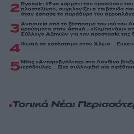
2
Ryanair: «Ένα κομμάτι του προσώπου του
πλαστελίνη», συγκλονίζει η επιβάτιδα π
όταν έσπασε το παράθυρο του αεροπλάν
3
Ανησυχία από το ξέσπασμα του ιού του Δ
κρούσματα στην Αττική - «Καμπανάκι» απ
Σύλλογο Αθηνών για την προστασία της δ
4
Φωτιά σε κατάστημα στον Άλιμο – Εκκεν
5
Νέος «Αντεροβγάλτης» στο Λονδίνο βίαζ
ιερόδουλες – Είχε συλληφθεί και αφέθηκ
Τοπικά Νέα: Περισσότ