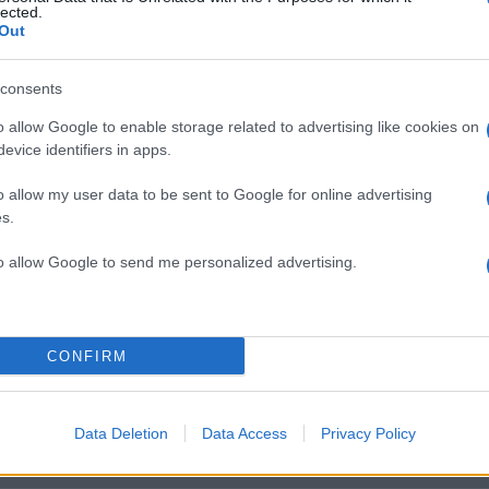
lected.
Out
consents
α
o allow Google to enable storage related to advertising like cookies on
evice identifiers in apps.
o allow my user data to be sent to Google for online advertising
s.
Σχολίασε εδώ
to allow Google to send me personalized advertising.
50
CONFIRM
2000 /
Data Deletion
Data Access
Privacy Policy
Υποβολή σχολίου