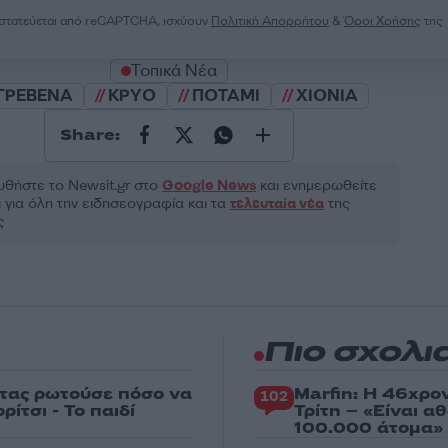
ροστατεύεται από reCAPTCHA, ισχύουν
Πολιτική Απορρήτου
&
Όροι Χρήσης
της
Τοπικά Νέα
ΓΡΕΒΕΝΑ
ΚΡΥΟ
ΠΟΤΑΜΙ
ΧΙΟΝΙΑ
Share:
θήστε το Νewsit.gr στο
Google News
και ενημερωθείτε
 για όλη την ειδησεογραφία και τα
τελευταία νέα
της
ς
Πιο σχολι
στας ρωτούσε πόσο να
Marfin: Η 46χρο
102
ίτσι - Το παιδί
Τρίτη – «Είναι 
100.000 άτομα»