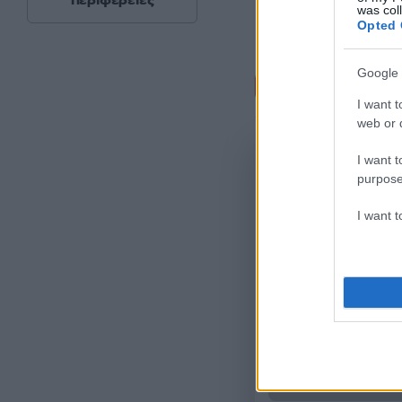
περιφέρειες
was col
Opted 
Google 
Σχόλι
I want t
web or d
I want t
purpose
I want 