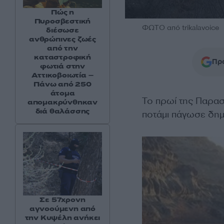
Πώς η
Πυροσβεστική
ΦΩΤΟ από trikalavoice
διέσωσε
ανθρώπινες ζωές
από την
καταστροφική
Προ
φωτιά στην
Αττικοβοιωτία –
Πάνω από 250
άτομα
Το πρωί της Παρασ
απομακρύνθηκαν
διά θαλάσσης
ποτάμι πάγωσε δημ
Σε 57χρονη
αγνοούμενη από
την Κυψέλη ανήκει