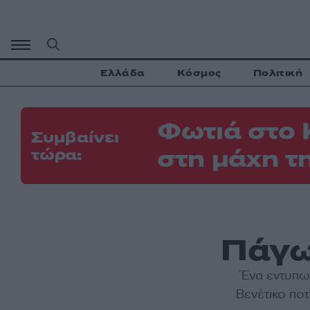
Μετάβαση
σε
περιεχόμενο
Ελλάδα
Κόσμος
Πολιτική
Φωτιά στο 
Συμβαίνει
στη μάχη τ
τώρα:
Πάγω
Ένα εντυπω
Βενέτικο πο