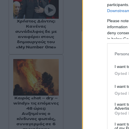
participants
Downstream 
Please note
Χρήστος Δάντης:
Κανένας
information 
συνάδελφος δε με
deny consent
αναφέρει στους
in below Go
δημιουργούς του
Πηγή:
trikalavoice
«My Number One»
Persona
I want t
Opted 
I want t
Opted 
Καιρός «hot – dry –
windy» τις επόμενες
I want 
48 ώρες:
Advertis
Αυξημένος ο
Opted 
κίνδυνος φωτιάς,
συναγερμός σε 6
I want t
of my P