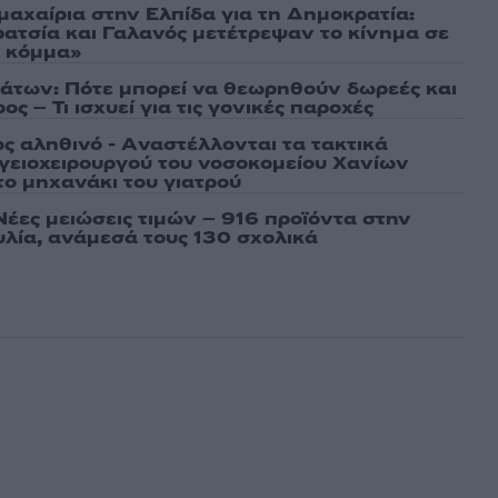
μαχαίρια στην Ελπίδα για τη Δημοκρατία:
ρατσία και Γαλανός μετέτρεψαν το κίνημα σε
ό κόμμα»
άτων: Πότε μπορεί να θεωρηθούν δωρεές και
ος – Τι ισχυεί για τις γονικές παροχές
ως αληθινό - Aναστέλλονται τα τακτικά
γειοχειρουργού του νοσοκομείου Χανίων
το μηχανάκι του γιατρού
Νέες μειώσεις τιμών – 916 προϊόντα στην
λία, ανάμεσά τους 130 σχολικά