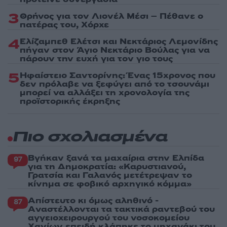
3
Θρήνος για τον Λιονέλ Μέσι – Πέθανε ο
πατέρας του, Χόρχε
4
Ελίζαμπεθ Ελέτσι και Νεκτάριος Λεμονίδης
πήγαν στον Άγιο Νεκτάριο Βούλας για να
πάρουν την ευχή για τον γιο τους
5
Ηφαίστειο Σαντορίνης: Ένας 15χρονος που
δεν πρόλαβε να ξεφύγει από το τσουνάμι
μπορεί να αλλάξει τη χρονολογία της
προϊστορικής έκρηξης
Πιο σχολιασμένα
Βγήκαν ξανά τα μαχαίρια στην Ελπίδα
97
για τη Δημοκρατία: «Καρυστιανού,
Γρατσία και Γαλανός μετέτρεψαν το
κίνημα σε φοβικό αρχηγικό κόμμα»
Απίστευτο κι όμως αληθινό -
87
Aναστέλλονται τα τακτικά ραντεβού του
αγγειοχειρουργού του νοσοκομείου
Χανίων επειδή κλάπηκε το μηχανάκι του