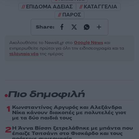
ΕΠΙΔΟΜΑ ΑΔΕΙΑΣ
ΚΑΤΑΓΓΕΛΙΑ
ΠΑΡΟΣ
Share:
Ακολουθήστε το Νewsit.gr στο
Google News
και
ενημερωθείτε πρώτοι για όλη την ειδησεογραφία και τα
τελευταία νέα
της ημέρας
Πιο δημοφιλή
1
Κωνσταντίνος Αργυρός και Αλεξάνδρα
Νίκα κάνουν διακοπές με πολυτελές γιοτ
με τα δύο παιδιά τους
2
Η Άννα Βίσση ξετρελάθηκε με μπάντα που
έπαιζε Τσιτσάνη στο Φισκάρδο και τους
πρότεινε συνεργασία