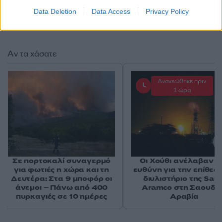
Data Deletion
Data Access
Privacy Policy
Αν τα χάσατε
Ανανεώθηκε πριν
1 ώρα
Σε πορτοκαλί συναγερμό
Οι Χούθι ανέλαβαν τ
για φωτιές η χώρα και τη
ευθύνη για την επίθεσ
Δευτέρα: Στα 9 μποφόρ οι
διυλιστήριο της Saud
άνεμοι – Πάνω από 400
Aramco στη Σαουδι
πυρκαγιές σε 10 ημέρες
Αραβία