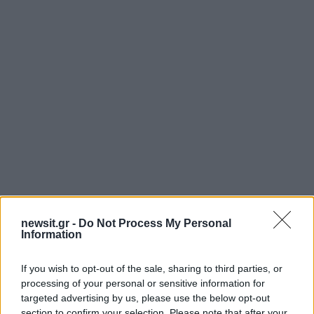
Έτσι και έγινε… Η κατάθεση έγινε και μόλις η
newsit.gr -
Do Not Process My Personal
επιχειρηματίας πήγε στην υπάλληλό της για να
Information
επισκεφτούν το ATM και να σηκώσουν τα
χρήματα, της έδωσε το τηλέφωνο που ήταν ο
If you wish to opt-out of the sale, sharing to third parties, or
κ.Χότζογλου. Όπως εύκολα καταλαβαίνει κανείς,
processing of your personal or sensitive information for
targeted advertising by us, please use the below opt-out
την ενημέρωσε για την ιδιότητά της αλλά και για
section to confirm your selection. Please note that after your