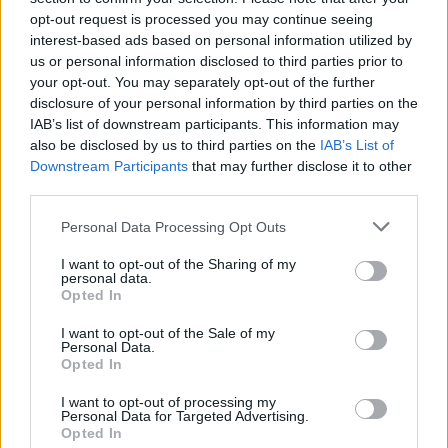
τις συνέπειες που έχει η τακτική της αυτή, με
opt-out request is processed you may continue seeing
αποτέλεσμα η ανάληψη να μην γίνει ποτέ και η
interest-based ads based on personal information utilized by
εργαζόμενη να κρατήσει το επίδομα άδειας που
us or personal information disclosed to third parties prior to
your opt-out. You may separately opt-out of the further
δικαιούται.
disclosure of your personal information by third parties on the
IAB’s list of downstream participants. This information may
Το εξωφρενικό είναι πως ο Πρόεδρος της
also be disclosed by us to third parties on the
IAB’s List of
Downstream Participants
that may further disclose it to other
Πανελλήνιας Ομοσπονδίας Εργαζομένων
third parties.
Τουρισμού αποκάλυψε πως η συγκεκριμένη
Please note that this website/app uses one or more Google
επιχειρηματίας του είπε πως το μαγαζί το έχει 13
Personal Data Processing Opt Outs
services and may gather and store information including but
χρόνια και ποτέ δεν έχει δώσει επιδόματα και
not limited to your visit or usage behaviour. You may click to
I want to opt-out of the Sharing of my
personal data.
δώρα.
grant or deny consent to Google and its third-party tags to
Opted In
use your data for below specified purposes in below Google
consent section.
I want to opt-out of the Sale of my
Personal Data.
Opted In
I want to opt-out of processing my
Personal Data for Targeted Advertising.
Opted In