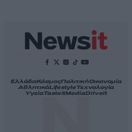
Ελλάδα
Κόσμος
Πολιτική
Οικονομία
Αθλητικά
Lifestyle
Τεχνολογία
Υγεία
Tasteit
Media
Driveit