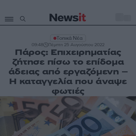
Μετάβαση
σε
o
32
περιεχόμενο
Τοπικά Νέα
09:48
Πέμπτη 25 Αυγούστου 2022
Πάρος: Επιχειρηματίας
ζήτησε πίσω το επίδομα
άδειας από εργαζόμενη –
Η καταγγελία που άναψε
φωτιές