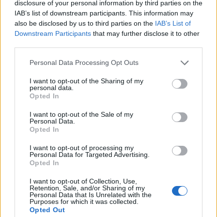
disclosure of your personal information by third parties on the
IAB’s list of downstream participants. This information may
also be disclosed by us to third parties on the
IAB’s List of
Downstream Participants
that may further disclose it to other
third parties.
Τραγωδία στις Σέρρες: «Τα
Μυστράς: 11 μήνες μ
Please note that this website/app uses one or more Google
Personal Data Processing Opt Outs
έχασα όλα, κάτι με
αναστολή στον 55χρ
services and may gather and store information including but
τράβαγε στην καρδιά μου»,
που έκρυβε τον νεκ
not limited to your visit or usage behaviour. You may click to
I want to opt-out of the Sharing of my
λέει ο άνδρας που έχασε
πατέρα του σε καταψ
personal data.
grant or deny consent to Google and its third-party tags to
σύζυγο και γιο στο τροχαίο
– «Ήθελα να τον βλέ
Opted In
use your data for below specified purposes in below Google
consent section.
I want to opt-out of the Sale of my
Personal Data.
Σχόλια
Opted In
I want to opt-out of processing my
Personal Data for Targeted Advertising.
Opted In
Σχολίασε εδώ
I want to opt-out of Collection, Use,
Retention, Sale, and/or Sharing of my
Personal Data that Is Unrelated with the
Purposes for which it was collected.
Opted Out
50 /50