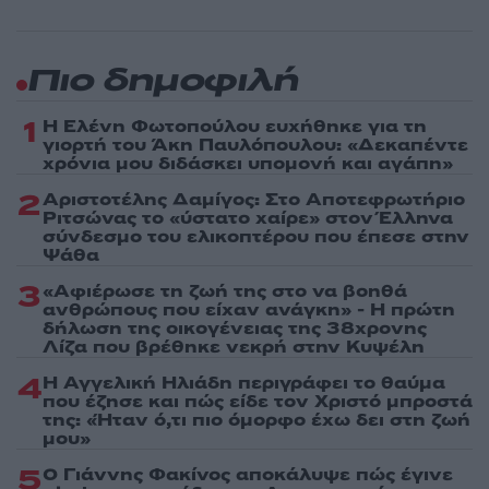
Πιο δημοφιλή
1
Η Ελένη Φωτοπούλου ευχήθηκε για τη
γιορτή του Άκη Παυλόπουλου: «Δεκαπέντε
χρόνια μου διδάσκει υπομονή και αγάπη»
2
Αριστοτέλης Δαμίγος: Στο Αποτεφρωτήριο
Ριτσώνας το «ύστατο χαίρε» στον Έλληνα
σύνδεσμο του ελικοπτέρου που έπεσε στην
Ψάθα
3
«Αφιέρωσε τη ζωή της στο να βοηθά
ανθρώπους που είχαν ανάγκη» - Η πρώτη
δήλωση της οικογένειας της 38χρονης
Λίζα που βρέθηκε νεκρή στην Κυψέλη
4
Η Αγγελική Ηλιάδη περιγράφει το θαύμα
που έζησε και πώς είδε τον Χριστό μπροστά
της: «Ήταν ό,τι πιο όμορφο έχω δει στη ζωή
μου»
5
Ο Γιάννης Φακίνος αποκάλυψε πώς έγινε