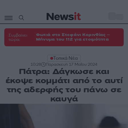
Μετάβαση
σε
o
35
περιεχόμενο
Φωτιά στο Στεφάνι Κορινθίας –
Συμβαίνει
Μήνυμα του 112 για ετοιμότητα
τώρα:
Τοπικά Νέα
10:28
Παρασκευή 17 Μαΐου 2024
Πάτρα: Δάγκωσε και
έκοψε κομμάτι από το αυτί
της αδερφής του πάνω σε
καυγά