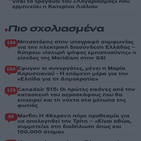
viral το τραγούδι του «Λογαριασμός» που
ερμηνεύει η Κατερίνα Λιόλιου
Πιο σχολιασμένα
Μητσοτάκης στην υπογραφή συμφωνίας
198
για την ηλεκτρική διασύνδεση Ελλάδας –
Κύπρου: «Ισχυρή ψήφος εμπιστοσύνης» η
είσοδος της Meridiam στην GSI
Έφυγαν οι συνεργάτες, μένει η Μαρία
184
Καρυστιανού - Η επόμενη μέρα για την
«Ελπίδα για τη Δημοκρατία»
Canadair 515: Οι πρώτες εικόνες από την
129
κατασκευή του αεροσκάφους που θα
επιχειρεί και τη νύχτα στα μέτωπα της
φωτιάς
Marfin: Η 46χρονη πήρε προθεσμία για
88
να απολογηθεί την Τρίτη – «Είναι αθώα,
συμμετείχε στη διαδήλωση όπως και
100.000 άτομα»