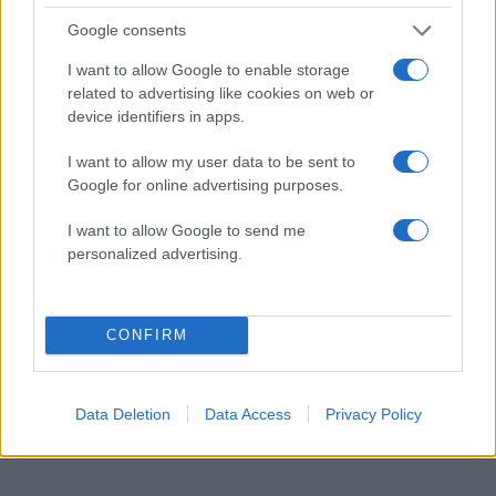
Google consents
I want to allow Google to enable storage
related to advertising like cookies on web or
device identifiers in apps.
2000 /2000
Υποβολή σχολίου
I want to allow my user data to be sent to
Google for online advertising purposes.
Όροι Χρήσης
. Το site προστατεύεται από reCAPTCHA, ισχύουν
Πολιτική Απορρήτου
&
Όροι Χρήσης
της Google.
I want to allow Google to send me
personalized advertising.
Τοπικά Νέα
ΑΔΕΡΦΗ
ΑΔΕΡΦΙΑ
ΑΥΤΙ
Share:
CONFIRM
Ακολουθήστε το Νewsit.gr στο
Google News
και
ενημερωθείτε πρώτοι για όλη την ειδησεογραφία και τα
Data Deletion
Data Access
Privacy Policy
τελευταία νέα
της ημέρας