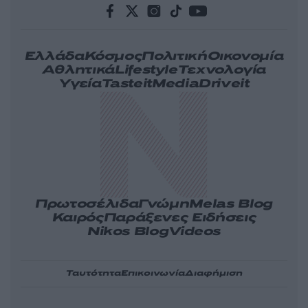
Ελλάδα
Κόσμος
Πολιτική
Οικονομία
Αθλητικά
Lifestyle
Τεχνολογία
Υγεία
Tasteit
Media
Driveit
Πρωτοσέλιδα
Γνώμη
Melas Blog
Καιρός
Παράξενες Ειδήσεις
Nikos Blog
Videos
Ταυτότητα
Επικοινωνία
Διαφήμιση