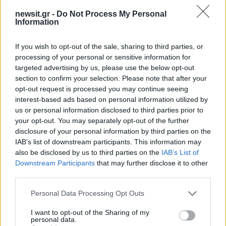
newsit.gr -
Do Not Process My Personal
Information
If you wish to opt-out of the sale, sharing to third parties, or
processing of your personal or sensitive information for
targeted advertising by us, please use the below opt-out
Ίση με 6 βόμβες Χιροσίμα η
Σούπερ μάρκετ: Νέε
section to confirm your selection. Please note that after your
ενέργεια που
μειώσεις τιμών – 91
opt-out request is processed you may continue seeing
απελευθερώθηκε από τη
προϊόντα στην εθνι
interest-based ads based on personal information utilized by
mega fire σε Αττική και
πρωτοβουλία, ανάμε
Βοιωτία - Πώς κάηκε μέσα
τους 130 σχολικά
us or personal information disclosed to third parties prior to
σε 2 βράδια το 55% της
your opt-out. You may separately opt-out of the further
έκτασης
disclosure of your personal information by third parties on the
IAB’s list of downstream participants. This information may
also be disclosed by us to third parties on the
IAB’s List of
Σχόλια
Downstream Participants
that may further disclose it to other
third parties.
Please note that this website/app uses one or more Google
Personal Data Processing Opt Outs
services and may gather and store information including but
not limited to your visit or usage behaviour. You may click to
I want to opt-out of the Sharing of my
Σχολίασε εδώ
personal data.
grant or deny consent to Google and its third-party tags to