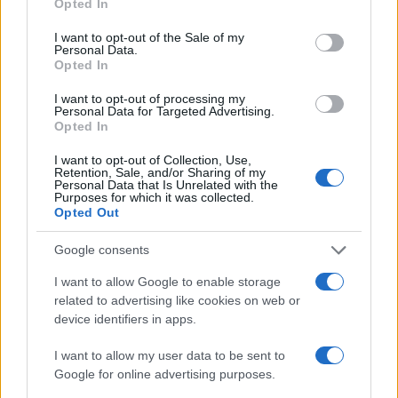
Opted In
use your data for below specified purposes in below Google
consent section.
I want to opt-out of the Sale of my
50 /50
Personal Data.
Opted In
I want to opt-out of processing my
Personal Data for Targeted Advertising.
Opted In
2000 /2000
I want to opt-out of Collection, Use,
Retention, Sale, and/or Sharing of my
Υποβολή σχολίου
Personal Data that Is Unrelated with the
Purposes for which it was collected.
Opted Out
Όροι Χρήσης
. Το site προστατεύεται από reCAPTCHA, ισχύουν
Πολιτική Απορρήτου
&
Όροι Χρήσης
της Google.
Google consents
Τοπικά Νέα
I want to allow Google to enable storage
ΠΑΤΡΑ
ΦΑΚΕΛΟΣ
related to advertising like cookies on web or
device identifiers in apps.
Share:
I want to allow my user data to be sent to
Ακολουθήστε το Νewsit.gr στο
Google News
και
Google for online advertising purposes.
ενημερωθείτε πρώτοι για όλη την ειδησεογραφία και τα