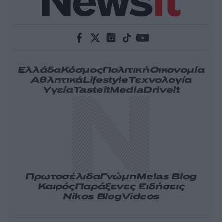
Ελλάδα
Κόσμος
Πολιτική
Οικονομία
Αθλητικά
Lifestyle
Τεχνολογία
Υγεία
Tasteit
Media
Driveit
Πρωτοσέλιδα
Γνώμη
Melas Blog
Καιρός
Παράξενες Ειδήσεις
Nikos Blog
Videos