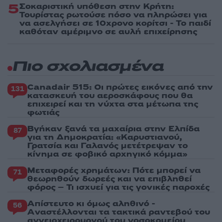
5
Σοκαριστική υπόθεση στην Κρήτη:
Τουρίστας ρωτούσε πόσο να πληρώσει για
να ασελγήσει σε 10χρονο κορίτσι - Το παιδί
καθόταν αμέριμνο σε αυλή επιχείρησης
Πιο σχολιασμένα
Canadair 515: Οι πρώτες εικόνες από την
131
κατασκευή του αεροσκάφους που θα
επιχειρεί και τη νύχτα στα μέτωπα της
φωτιάς
Βγήκαν ξανά τα μαχαίρια στην Ελπίδα
87
για τη Δημοκρατία: «Καρυστιανού,
Γρατσία και Γαλανός μετέτρεψαν το
κίνημα σε φοβικό αρχηγικό κόμμα»
Μεταφορές χρημάτων: Πότε μπορεί να
71
θεωρηθούν δωρεές και να επιβληθεί
φόρος – Τι ισχυεί για τις γονικές παροχές
Απίστευτο κι όμως αληθινό -
56
Aναστέλλονται τα τακτικά ραντεβού του
αγγειοχειρουργού του νοσοκομείου