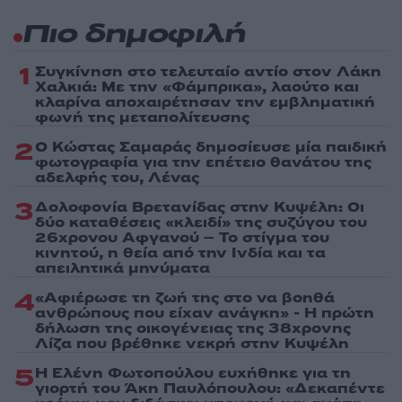
Πιο δημοφιλή
1
Συγκίνηση στο τελευταίο αντίο στον Λάκη
Χαλκιά: Με την «Φάμπρικα», λαούτο και
κλαρίνα αποχαιρέτησαν την εμβληματική
φωνή της μεταπολίτευσης
2
Ο Κώστας Σαμαράς δημοσίευσε μία παιδική
φωτογραφία για την επέτειο θανάτου της
αδελφής του, Λένας
3
Δολοφονία Βρετανίδας στην Κυψέλη: Οι
δύο καταθέσεις «κλειδί» της συζύγου του
26χρονου Αφγανού – Το στίγμα του
κινητού, η θεία από την Ινδία και τα
απειλητικά μηνύματα
4
«Αφιέρωσε τη ζωή της στο να βοηθά
ανθρώπους που είχαν ανάγκη» - Η πρώτη
δήλωση της οικογένειας της 38χρονης
Λίζα που βρέθηκε νεκρή στην Κυψέλη
5
Η Ελένη Φωτοπούλου ευχήθηκε για τη
γιορτή του Άκη Παυλόπουλου: «Δεκαπέντε