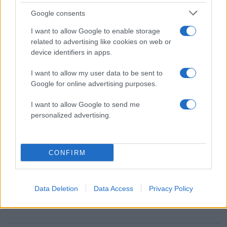
Google consents
2000 /2000
I want to allow Google to enable storage
Υποβολή σχολίου
related to advertising like cookies on web or
device identifiers in apps.
Όροι Χρήσης
. Το site προστατεύεται από reCAPTCHA, ισχύουν
Πολιτική Απορρήτου
&
Όροι Χρήσης
της Google.
I want to allow my user data to be sent to
Google for online advertising purposes.
Τοπικά Νέα
ΓΡΑΜΜΑΤΕΑΣ
ΜΑΓΝΗΣΙΑ
ΠΑΣΟΚ
I want to allow Google to send me
ΠΕΘΑΝΕ
personalized advertising.
Share:
CONFIRM
Ακολουθήστε το Νewsit.gr στο
Google News
και
ενημερωθείτε πρώτοι για όλη την ειδησεογραφία και τα
τελευταία νέα
της ημέρας
Data Deletion
Data Access
Privacy Policy