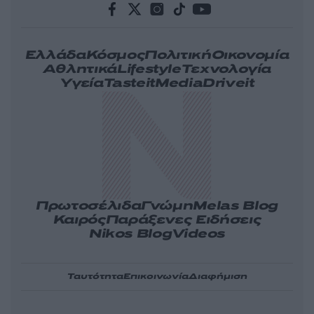
Ελλάδα
Κόσμος
Πολιτική
Οικονομία
Αθλητικά
Lifestyle
Τεχνολογία
Υγεία
Tasteit
Media
Driveit
Πρωτοσέλιδα
Γνώμη
Melas Blog
Καιρός
Παράξενες Ειδήσεις
Nikos Blog
Videos
Ταυτότητα
Επικοινωνία
Διαφήμιση