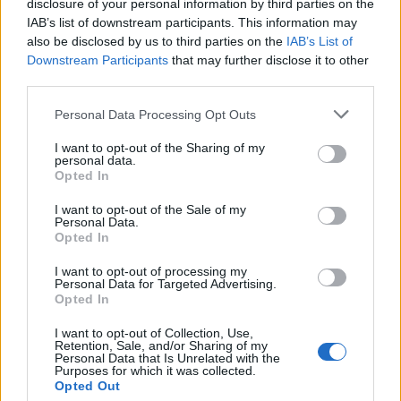
disclosure of your personal information by third parties on the
IAB’s list of downstream participants. This information may
Σέρρες: Βίντεο
Στην ανακρίτρια η
also be disclosed by us to third parties on the
IAB’s List of
ντοκουμέντο από το
46χρονη που κατηγορε
Downstream Participants
that may further disclose it to other
τροχαίο με νεκρούς μητέρα
για τον φονικό εμπρη
third parties.
και γιο – Ο οδηγός του
της Marfin
φορτηγού κατέγραψε τη
Please note that this website/app uses one or more Google
Personal Data Processing Opt Outs
σύγκρουση
services and may gather and store information including but
not limited to your visit or usage behaviour. You may click to
I want to opt-out of the Sharing of my
personal data.
grant or deny consent to Google and its third-party tags to
Σχόλια
Opted In
use your data for below specified purposes in below Google
consent section.
I want to opt-out of the Sale of my
Personal Data.
Opted In
I want to opt-out of processing my
Σχολίασε εδώ
Personal Data for Targeted Advertising.
Opted In
I want to opt-out of Collection, Use,
50 /50
Retention, Sale, and/or Sharing of my
Personal Data that Is Unrelated with the
Purposes for which it was collected.
Opted Out