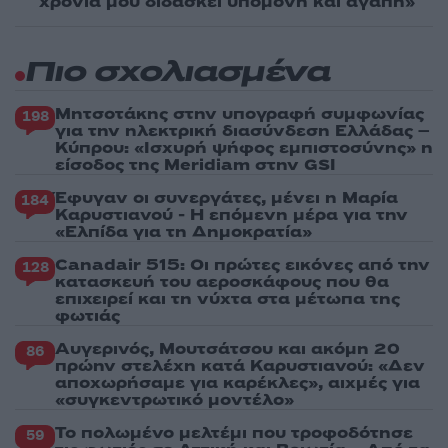
χρόνια μου διδάσκει υπομονή και αγάπη»
Πιο σχολιασμένα
Μητσοτάκης στην υπογραφή συμφωνίας
198
για την ηλεκτρική διασύνδεση Ελλάδας –
Κύπρου: «Ισχυρή ψήφος εμπιστοσύνης» η
είσοδος της Meridiam στην GSI
Έφυγαν οι συνεργάτες, μένει η Μαρία
184
Καρυστιανού - Η επόμενη μέρα για την
«Ελπίδα για τη Δημοκρατία»
Canadair 515: Οι πρώτες εικόνες από την
128
κατασκευή του αεροσκάφους που θα
επιχειρεί και τη νύχτα στα μέτωπα της
φωτιάς
Αυγερινός, Μουτσάτσου και ακόμη 20
86
πρώην στελέχη κατά Καρυστιανού: «Δεν
αποχωρήσαμε για καρέκλες», αιχμές για
«συγκεντρωτικό μοντέλο»
Το πολωμένο μελτέμι που τροφοδότησε
59