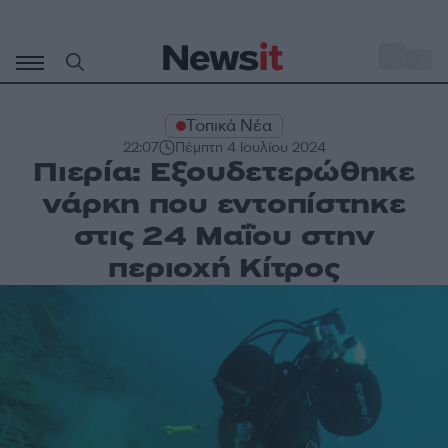
Μετάβαση
σε
o
30
περιεχόμενο
Τοπικά Νέα
22:07
Πέμπτη 4 Ιουλίου 2024
Πιερία: Εξουδετερώθηκε
νάρκη που εντοπίστηκε
στις 24 Μαΐου στην
περιοχή Κίτρος