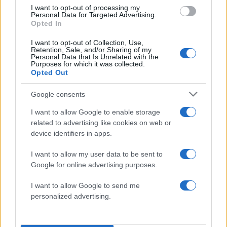
I want to opt-out of processing my
Personal Data for Targeted Advertising.
2000 /2000
Opted In
Υποβολή σχολίου
I want to opt-out of Collection, Use,
Retention, Sale, and/or Sharing of my
Personal Data that Is Unrelated with the
Purposes for which it was collected.
Όροι Χρήσης
. Το site προστατεύεται από reCAPTCHA, ισχύουν
Opted Out
Πολιτική Απορρήτου
&
Όροι Χρήσης
της Google.
Τοπικά Νέα
Google consents
ΝΑΡΚΗ
ΠΙΕΡΙΑ
ΠΟΛΕΜΙΚΟ ΝΑΥΤΙΚΟ
I want to allow Google to enable storage
Share:
related to advertising like cookies on web or
device identifiers in apps.
Ακολουθήστε το Νewsit.gr στο
Google News
και
I want to allow my user data to be sent to
ενημερωθείτε πρώτοι για όλη την ειδησεογραφία και τα
Google for online advertising purposes.
τελευταία νέα
της ημέρας
I want to allow Google to send me
personalized advertising.