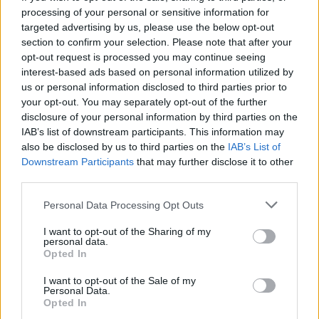
processing of your personal or sensitive information for
targeted advertising by us, please use the below opt-out
Πάρος: Κλειστό το beach
Εκρηκτικό κοκτέιλ μ
section to confirm your selection. Please note that after your
bar όπου πνίγηκε ο
40άρια και 8 μποφόρ -
opt-out request is processed you may continue seeing
4χρονος – Απολογείται ο
συναγερμό η χώρα γ
interest-based ads based on personal information utilized by
ιδιοκτήτης που είχε
φωτιές, ενισχύονται 
us or personal information disclosed to third parties prior to
δηλωθεί ως ναυαγοσώστης
άνεμοι τις επόμενες ημ
your opt-out. You may separately opt-out of the further
disclosure of your personal information by third parties on the
IAB’s list of downstream participants. This information may
Σχόλια
also be disclosed by us to third parties on the
IAB’s List of
Downstream Participants
that may further disclose it to other
third parties.
Please note that this website/app uses one or more Google
Personal Data Processing Opt Outs
services and may gather and store information including but
Σχολίασε εδώ
not limited to your visit or usage behaviour. You may click to
I want to opt-out of the Sharing of my
personal data.
grant or deny consent to Google and its third-party tags to
Opted In
use your data for below specified purposes in below Google
50 /50
consent section.
I want to opt-out of the Sale of my
Personal Data.
Opted In