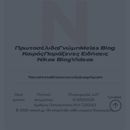
Πρωτοσέλιδα
Γνώμη
Melas Blog
Καιρός
Παράξενες Ειδήσεις
Nikos Blog
Videos
Ταυτότητα
Επικοινωνία
Διαφήμιση
Όροι
Πολιτική
Πληροφορίες α.27
Cookies
χρήσης
απορρήτου
Ν.5253/2025
Αριθμός Πιστοποίησης Μ.Η.Τ.232163
© 2026 newsit.gr. Με επιφύλαξη κάθε νομίμου δικαιώματος.