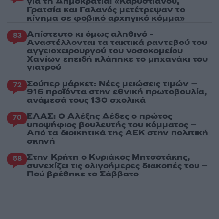
για τη Δημοκρατία: «Καρυστιανού,
Γρατσία και Γαλανός μετέτρεψαν το
κίνημα σε φοβικό αρχηγικό κόμμα»
Απίστευτο κι όμως αληθινό -
83
Aναστέλλονται τα τακτικά ραντεβού του
αγγειοχειρουργού του νοσοκομείου
Χανίων επειδή κλάπηκε το μηχανάκι του
γιατρού
Σούπερ μάρκετ: Νέες μειώσεις τιμών –
72
916 προϊόντα στην εθνική πρωτοβουλία,
ανάμεσά τους 130 σχολικά
ΕΛΑΣ: Ο Αλέξης Δέδες ο πρώτος
70
υποψήφιος βουλευτής του κόμματος –
Από τα διοικητικά της ΑΕΚ στην πολιτική
σκηνή
Στην Κρήτη ο Κυριάκος Μητσοτάκης,
58
συνεχίζει τις ολιγοήμερες διακοπές του –
Πού βρέθηκε το Σάββατο