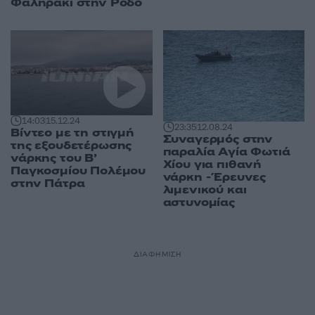
Φαληράκι στην Ρόδο
14:03
15.12.24
23:35
12.08.24
Βίντεο με τη στιγμή
Συναγερμός στην
της εξουδετέρωσης
παραλία Αγία Φωτιά
νάρκης του Β’
Χίου για πιθανή
Παγκοσμίου Πολέμου
νάρκη - Έρευνες
στην Πάτρα
λιμενικού και
αστυνομίας
ΔΙΑΦΗΜΙΣΗ