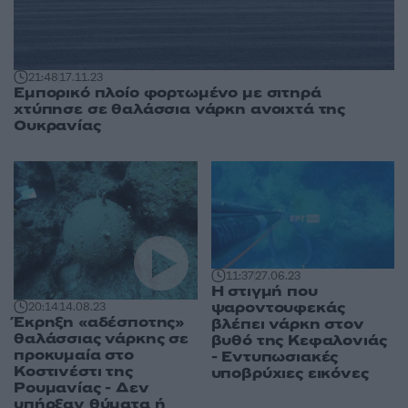
21:48
17.11.23
Εμπορικό πλοίο φορτωμένο με σιτηρά
χτύπησε σε θαλάσσια νάρκη ανοιχτά της
Ουκρανίας
11:37
27.06.23
Η στιγμή που
ψαροντουφεκάς
20:14
14.08.23
Έκρηξη «αδέσποτης»
βλέπει νάρκη στον
θαλάσσιας νάρκης σε
βυθό της Κεφαλονιάς
προκυμαία στο
- Εντυπωσιακές
Κοστινέστι της
υποβρύχιες εικόνες
Ρουμανίας - Δεν
υπήρξαν θύματα ή