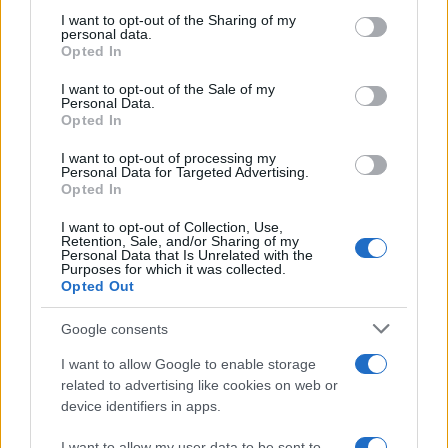
not limited to your visit or usage behaviour. You may click to
I want to opt-out of the Sharing of my
personal data.
grant or deny consent to Google and its third-party tags to
Opted In
use your data for below specified purposes in below Google
06:01
08.07.24
consent section.
I want to opt-out of the Sale of my
Οικογένεια Ουκρανών που επέστρεφε από την
Personal Data.
εξοχή ξεκληρίστηκε όταν έπεσε σε νάρκη
Opted In
I want to opt-out of processing my
Personal Data for Targeted Advertising.
Opted In
I want to opt-out of Collection, Use,
Retention, Sale, and/or Sharing of my
Personal Data that Is Unrelated with the
Purposes for which it was collected.
Opted Out
Google consents
I want to allow Google to enable storage
related to advertising like cookies on web or
device identifiers in apps.
I want to allow my user data to be sent to