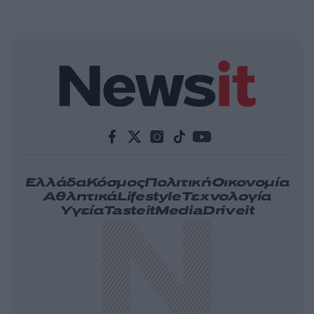
Ελλάδα
Κόσμος
Πολιτική
Οικονομία
Αθλητικά
Lifestyle
Τεχνολογία
Υγεία
Tasteit
Media
Driveit