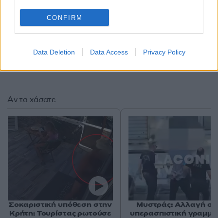
CONFIRM
Data Deletion
Data Access
Privacy Policy
Αν τα χάσατε
Σοκαριστική υπόθεση στην
Μυστράς: Αλλαγή στ
Κρήτη: Τουρίστας ρωτούσε
υπερασπιστική γραμμή