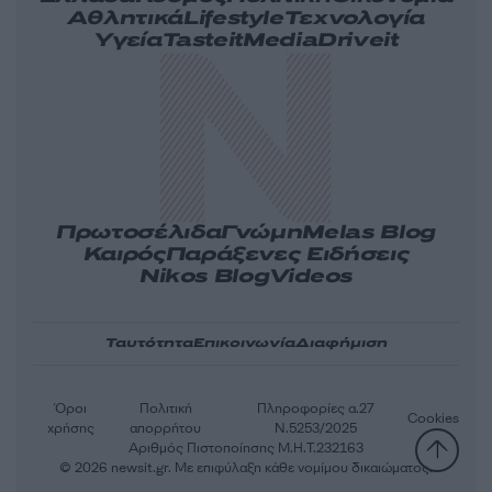
Αθλητικά
Lifestyle
Τεχνολογία
Υγεία
Tasteit
Media
Driveit
Πρωτοσέλιδα
Γνώμη
Melas Blog
Καιρός
Παράξενες Ειδήσεις
Nikos Blog
Videos
Ταυτότητα
Επικοινωνία
Διαφήμιση
Όροι
Πολιτική
Πληροφορίες α.27
Cookies
χρήσης
απορρήτου
Ν.5253/2025
Αριθμός Πιστοποίησης Μ.Η.Τ.232163
© 2026 newsit.gr. Με επιφύλαξη κάθε νομίμου δικαιώματος.