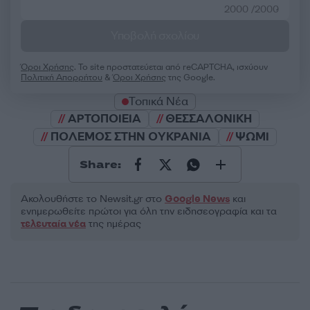
2000 /2000
Υποβολή σχολίου
Όροι Χρήσης
. Το site προστατεύεται από reCAPTCHA, ισχύουν
Πολιτική Απορρήτου
&
Όροι Χρήσης
της Google.
Τοπικά Νέα
ΑΡΤΟΠΟΙΕΙΑ
ΘΕΣΣΑΛΟΝΙΚΗ
ΠΟΛΕΜΟΣ ΣΤΗΝ ΟΥΚΡΑΝΙΑ
ΨΩΜΙ
Share:
Ακολουθήστε το Νewsit.gr στο
Google News
και
ενημερωθείτε πρώτοι για όλη την ειδησεογραφία και τα
τελευταία νέα
της ημέρας