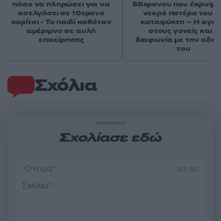
πόσο να πληρώσει για να
55χρονου που έκρυψε
ασελγήσει σε 10χρονο
νεκρό πατέρα του σ
κορίτσι - Το παιδί καθόταν
καταψύκτη – Η αγά
αμέριμνο σε αυλή
στους γονείς και η
επιχείρησης
διαφωνία με την αδε
του
Σχόλια
Σχολίασε εδώ
50 /50