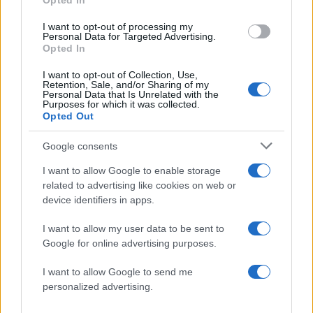
Opted In
η αύξηση που αναμένουμε προφανώς θα είναι
πολύ μεγαλύτερη. Στα χρονικά δεν έχει ξαναγίνει
I want to opt-out of processing my
Personal Data for Targeted Advertising.
τέτοια αύξηση. Έμεις έχουμε αγωνία αν με αυτές
Opted In
τις τιμές θα μπορούμε και εμείς να
I want to opt-out of Collection, Use,
προμηθευτουμε το αλεύρι. Εδώ και λίγες μέρες
Retention, Sale, and/or Sharing of my
Personal Data that Is Unrelated with the
βλέπω πολλούς πελάτες μου να μου ζητάνε
Purposes for which it was collected.
Opted Out
αλεύρι και να παίρνουν υλικά για να φτιάξουν
μόνοι τους ψωμί στο σπίτι. Το ακούω πλέον
Google consents
συχνά γιατί τώρα με τις αυξήσεις θεωρούν πως
I want to allow Google to enable storage
αν το κάνουν μόνοι τους θα γλιτώσουν χρήματα».
related to advertising like cookies on web or
device identifiers in apps.
Ρεπορτάζ: Άγγελος Λαμπίδης
I want to allow my user data to be sent to
ΔΙΑΦΗΜΙΣΗ
Google for online advertising purposes.
I want to allow Google to send me
personalized advertising.