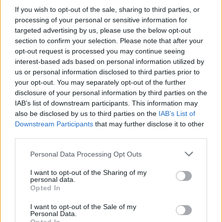
If you wish to opt-out of the sale, sharing to third parties, or
processing of your personal or sensitive information for
targeted advertising by us, please use the below opt-out
section to confirm your selection. Please note that after your
opt-out request is processed you may continue seeing
interest-based ads based on personal information utilized by
us or personal information disclosed to third parties prior to
your opt-out. You may separately opt-out of the further
disclosure of your personal information by third parties on the
IAB’s list of downstream participants. This information may
also be disclosed by us to third parties on the
IAB’s List of
Downstream Participants
that may further disclose it to other
third parties.
Please note that this website/app uses one or more Google
Personal Data Processing Opt Outs
services and may gather and store information including but
not limited to your visit or usage behaviour. You may click to
I want to opt-out of the Sharing of my
«Μας έχουν ήδη ενημερώσει ότι υπάρχει ήδη
personal data.
grant or deny consent to Google and its third-party tags to
πολύ μεγάλη αύξηση στο αλεύρι. Τους
Opted In
use your data for below specified purposes in below Google
προηγούμενους μήνες κάναμε μία αύξηση στο
consent section.
I want to opt-out of the Sale of my
ψωμί περίπου στα δέκα λεπτά, όμως τώρα αυτή
Personal Data.