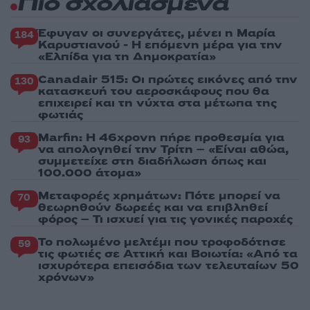
Πιο σχολιασμένα
Έφυγαν οι συνεργάτες, μένει η Μαρία
184
Καρυστιανού - Η επόμενη μέρα για την
«Ελπίδα για τη Δημοκρατία»
Canadair 515: Οι πρώτες εικόνες από την
130
κατασκευή του αεροσκάφους που θα
επιχειρεί και τη νύχτα στα μέτωπα της
φωτιάς
Marfin: Η 46χρονη πήρε προθεσμία για
93
να απολογηθεί την Τρίτη – «Είναι αθώα,
συμμετείχε στη διαδήλωση όπως και
100.000 άτομα»
Μεταφορές χρημάτων: Πότε μπορεί να
70
θεωρηθούν δωρεές και να επιβληθεί
φόρος – Τι ισχυεί για τις γονικές παροχές
Το πολωμένο μελτέμι που τροφοδότησε
59
τις φωτιές σε Αττική και Βοιωτία: «Από τα
ισχυρότερα επεισόδια των τελευταίων 50
χρόνων»