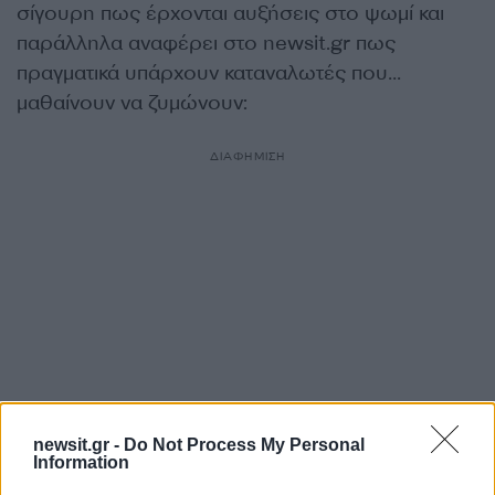
σίγουρη πως έρχονται αυξήσεις στο ψωμί και
παράλληλα αναφέρει στο newsit.gr πως
πραγματικά υπάρχουν καταναλωτές που…
μαθαίνουν να ζυμώνουν:
ΔΙΑΦΗΜΙΣΗ
newsit.gr -
Do Not Process My Personal
Information