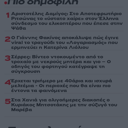
Πιο δημοφιλή
1
Αριστοτέλης Δαμίγος: Στο Αποτεφρωτήριο
Ριτσώνας το «ύστατο χαίρε» στον Έλληνα
σύνδεσμο του ελικοπτέρου που έπεσε στην
Ψάθα
2
Ο Γιάννης Φακίνος αποκάλυψε πώς έγινε
viral το τραγούδι του «Λογαριασμός» που
ερμηνεύει η Κατερίνα Λιόλιου
3
Σέρρες: Βίντεο ντοκουμέντο από το
τροχαίο με νεκρούς μητέρα και γιο – Ο
οδηγός του φορτηγού κατέγραψε τη
σύγκρουση
4
Έρχεται τριήμερο με 40άρια και ισχυρά
μελτέμια - Οι περιοχές που θα είναι πιο
έντονα τα φαινόμενα
5
Στα Χανιά για ολιγοήμερες διακοπές ο
Κυριάκος Μητσοτάκης με την σύζυγό του
Μαρέβα