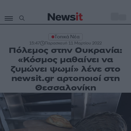
Μετάβαση
σε
o
34
περιεχόμενο
Τοπικά Νέα
15:47
Παρασκευή 11 Μαρτίου 2022
Πόλεμος στην Ουκρανία:
«Κόσμος μαθαίνει να
ζυμώνει ψωμί» λένε στο
newsit.gr αρτοποιοί στη
Θεσσαλονίκη