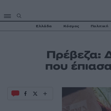
Μετάβαση
σε
περιεχόμενο
Ελλάδα
Κόσμος
Πολιτική
Πρέβεζα: Δ
που έπιασα