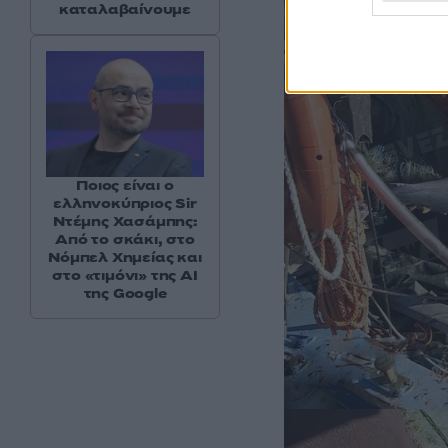
καταλαβαίνουμε
Ποιος είναι ο
ελληνοκύπριος Sir
Ντέμης Χασάμπης:
Από το σκάκι, στο
Νόμπελ Χημείας και
στο «τιμόνι» της AI
της Google