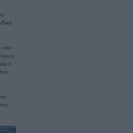
να
ιδική
ε στο
, όμως
us) ή
ίνει
ηκε
της