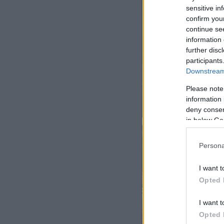
sensitive in
confirm you
continue se
information 
further disc
participants
Downstream 
Please note
information 
deny consent
in below Go
Persona
I want t
Opted 
I want t
Opted 