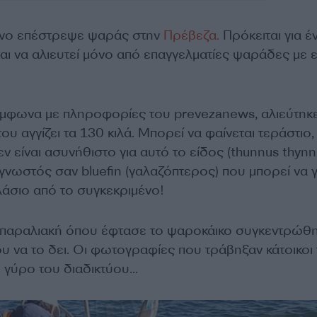
όνο επέστρεψε ψαράς στην
Πρέβεζα
.
Πρόκειται για έ
αι να αλιευτεί μόνο από επαγγελματίες ψαράδες με ε
μφωνα με πληροφορίες του prevezanews, αλιεύτηκ
του αγγίζει τα 130 κιλά. Μπορεί να φαίνεται τεράστιο
ν είναι ασυνήθιστο για αυτό το είδος (thunnus thynn
γνωστός σαν bluefin (γαλαζόπτερος) που μπορεί να γ
πλάσιο από το συγκεκριμένο!
 παραλιακή όπου έφτασε το ψαροκάικο συγκεντρώθ
υ να το δει. Οι φωτογραφίες που τράβηξαν κάτοικοι 
ο γύρο του διαδικτύου…