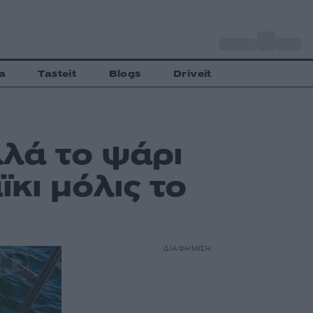
o
Αθήνα
30
C
a
Tasteit
Blogs
Driveit
λλά το ψάρι
κι μόλις το
ΔΙΑΦΗΜΙΣΗ