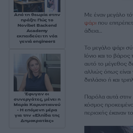
Με έναν μεγάλο τ
Από τη θεωρία στην
πράξη: Πώς το
ψάρι
που επιτρέπετ
Novibet Backend
άδεια…
Academy
εκπαιδεύει τη νέα
γενιά engineers
Το μεγάλο ψάρι σύ
Ιόνιο και το βάρος 
αυτό το μέγεθος δε
αλλιώς όπως είναι 
διπλάσιο ή και τρι
Έφυγαν οι
Παρόλα αυτά στην
συνεργάτες, μένει η
κόσμος προκειμένο
Μαρία Καρυστιανού
- Η επόμενη μέρα
περιοχής έκαναν τ
για την «Ελπίδα της
Δημοκρατίας»