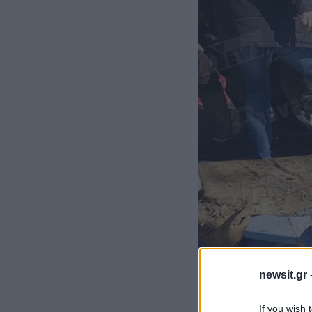
newsit.gr 
If you wish 