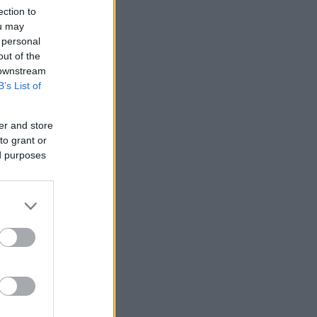
ection to
ou may
 personal
out of the
 downstream
B’s List of
er and store
to grant or
ed purposes