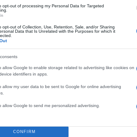
to opt-out of processing my Personal Data for Targeted
ing.
In
o opt-out of Collection, Use, Retention, Sale, and/or Sharing
ersonal Data that Is Unrelated with the Purposes for which it
lected.
Out
consents
o allow Google to enable storage related to advertising like cookies on
evice identifiers in apps.
o allow my user data to be sent to Google for online advertising
s.
to allow Google to send me personalized advertising.
CONFIRM