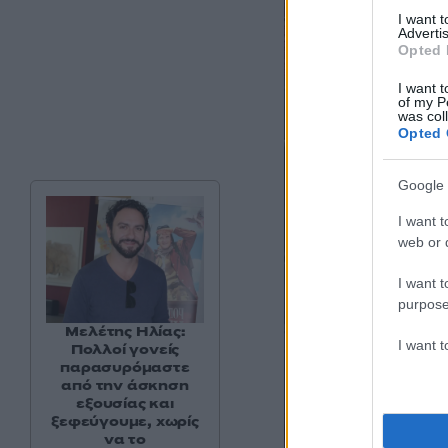
I want 
Advertis
Opted 
I want t
of my P
was col
Opted 
Google 
I want t
web or d
I want t
purpose
Μελέτης Ηλίας:
I want 
Πολλοί γονείς
παρασυρόμαστε
από την άσκηση
εξουσίας και
ξεφεύγουμε, χωρίς
να το