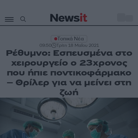
Μετάβαση
σε
o
31
περιεχόμενο
Τοπικά Νέα
09:50
Τρίτη 18 Μαΐου 2021
Ρέθυμνο: Εσπευσμένα στο
χειρουργείο ο 23χρονος
που ήπιε ποντικοφάρμακο
– Θρίλερ για να μείνει στη
ζωή