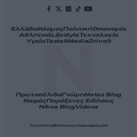
Ελλάδα
Κόσμος
Πολιτική
Οικονομία
Αθλητικά
Lifestyle
Τεχνολογία
Υγεία
Tasteit
Media
Driveit
Πρωτοσέλιδα
Γνώμη
Melas Blog
Καιρός
Παράξενες Ειδήσεις
Nikos Blog
Videos
Ταυτότητα
Επικοινωνία
Διαφήμιση