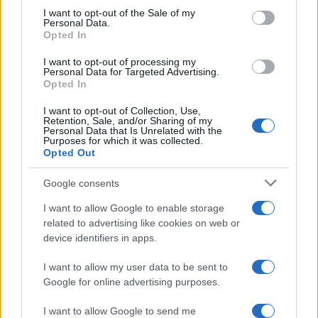
50 /50
consent section.
I want to opt-out of the Sale of my
Personal Data.
Opted In
I want to opt-out of processing my
Personal Data for Targeted Advertising.
Opted In
2000 /2000
I want to opt-out of Collection, Use,
Υποβολή σχολίου
Retention, Sale, and/or Sharing of my
Personal Data that Is Unrelated with the
Purposes for which it was collected.
Όροι Χρήσης
. Το site προστατεύεται από reCAPTCHA, ισχύουν
Opted Out
Πολιτική Απορρήτου
&
Όροι Χρήσης
της Google.
Google consents
Τοπικά Νέα
ΑΥΤΟΚΤΟΝΙΑ
ΠΟΝΤΙΚΟΦΑΡΜΑΚΟ
I want to allow Google to enable storage
ΡΕΘΥΜΝΟ
related to advertising like cookies on web or
device identifiers in apps.
Share:
I want to allow my user data to be sent to
Google for online advertising purposes.
Ακολουθήστε το Νewsit.gr στο
Google News
και
ενημερωθείτε πρώτοι για όλη την ειδησεογραφία και τα
τελευταία νέα
της ημέρας
I want to allow Google to send me