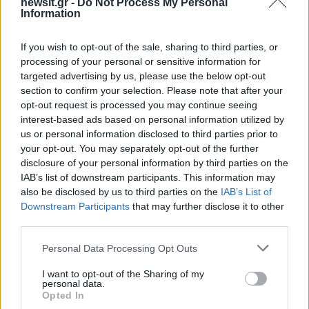
newsit.gr -
Do Not Process My Personal
Information
If you wish to opt-out of the sale, sharing to third parties, or
Σοκαριστική υπόθεση στην
Μυστράς: Αλλαγή στ
processing of your personal or sensitive information for
Κρήτη: Τουρίστας ρωτούσε
υπερασπιστική γραμμή
targeted advertising by us, please use the below opt-out
πόσο να πληρώσει για να
55χρονου που έκρυψε
section to confirm your selection. Please note that after your
ασελγήσει σε 10χρονο
νεκρό πατέρα του σ
opt-out request is processed you may continue seeing
κορίτσι - Το παιδί καθόταν
καταψύκτη – Η αγά
interest-based ads based on personal information utilized by
αμέριμνο σε αυλή
στους γονείς και η
us or personal information disclosed to third parties prior to
επιχείρησης
διαφωνία με την αδε
του
your opt-out. You may separately opt-out of the further
disclosure of your personal information by third parties on the
IAB’s list of downstream participants. This information may
Σχόλια
also be disclosed by us to third parties on the
IAB’s List of
Downstream Participants
that may further disclose it to other
third parties.
Please note that this website/app uses one or more Google
Personal Data Processing Opt Outs
services and may gather and store information including but
Σχολίασε εδώ
not limited to your visit or usage behaviour. You may click to
I want to opt-out of the Sharing of my
personal data.
grant or deny consent to Google and its third-party tags to
Opted In
use your data for below specified purposes in below Google