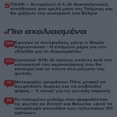
5
ΠΑΟΚ – Άντερλεχτ 0-1: Οι Θεσσαλονικείς
ηττήθηκαν στο τρελό ματς της Τούμπας και
θα ψάξουν την ανατροπή στο Βέλγιο
Πιο σχολιασμένα
Έφυγαν οι συνεργάτες, μένει η Μαρία
184
Καρυστιανού - Η επόμενη μέρα για την
«Ελπίδα για τη Δημοκρατία»
Canadair 515: Οι πρώτες εικόνες από την
131
κατασκευή του αεροσκάφους που θα
επιχειρεί και τη νύχτα στα μέτωπα της
φωτιάς
Μεταφορές χρημάτων: Πότε μπορεί να
70
θεωρηθούν δωρεές και να επιβληθεί
φόρος – Τι ισχυεί για τις γονικές παροχές
Το πολωμένο μελτέμι που τροφοδότησε
59
τις φωτιές σε Αττική και Βοιωτία: «Από τα
ισχυρότερα επεισόδια των τελευταίων 50
χρόνων»