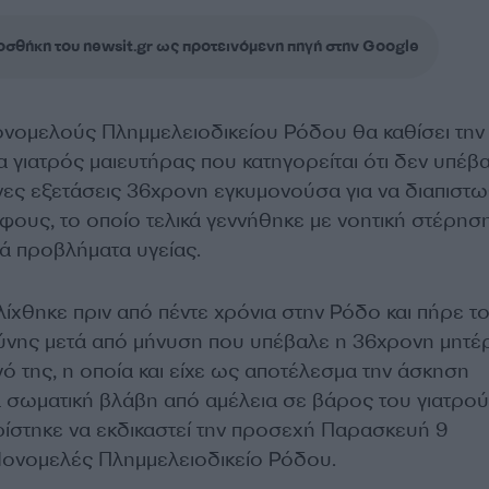
σθήκη του newsit.gr ως προτεινόμενη πηγή στην Google
νομελούς Πλημμελειοδικείου Ρόδου θα καθίσει την
γιατρός μαιευτήρας που κατηγορείται ότι δεν υπέβ
νες εξετάσεις 36χρονη εγκυμονούσα για να διαπιστω
ους, το οποίο τελικά γεννήθηκε με νοητική στέρηση
ά προβλήματα υγείας.
λίχθηκε πριν από πέντε χρόνια στην Ρόδο και πήρε τ
ύνης μετά από μήνυση που υπέβαλε η 36χρονη μητέ
ό της, η οποία και είχε ως αποτέλεσμα την άσκηση
α σωματική βλάβη από αμέλεια σε βάρος του γιατρού
στηκε να εκδικαστεί την προσεχή Παρασκευή 9
ονομελές Πλημμελειοδικείο Ρόδου.