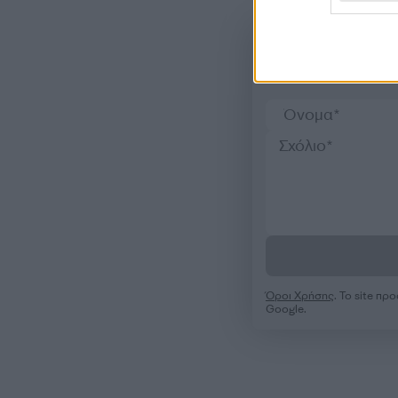
Όροι Χρήσης
. Το site π
Google.