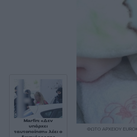
Marfin: «Δεν
υπάρχει
ΦΩΤΟ ΑΡΧΕΙΟΥ EUROKI
ταυτοποίηση» λέει ο