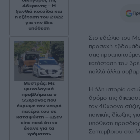
δικηγόρος της
46χρονης – Η
ξανθιά κοτσίδα και
Προ
η εξέταση του 2022
για την ίδια
υπόθεση
Στο εδώλιο του Μο
προσεχή εβδομάδα 
στις προαπαιτούμε
κατάσταση του βρέφ
πολλά άλλα σοβαρ
Μυστράς: Με
Η όλη ιστορία εκτυ
ψυχολογικά
προβλήματα ο
δρόμο της δικαιοσ
55χρονος που
τον 40χρονο σύζυγ
έκρυψε τον νεκρό
πατέρα του σε
ποινικής δίωξης γι
καταψύκτη – «Δεν
υπόθεση προσδιορί
είπε ποτέ ότι το
έκανε για τα
Σεπτεμβρίου στο Μ
χρήματα»