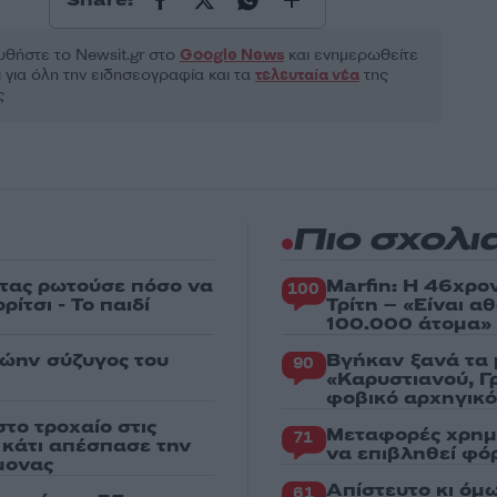
θήστε το Νewsit.gr στο
Google News
και ενημερωθείτε
 για όλη την ειδησεογραφία και τα
τελευταία νέα
της
ς
Πιο σχολι
στας ρωτούσε πόσο να
Marfin: Η 46χρο
100
ίτσι - Το παιδί
Τρίτη – «Είναι 
100.000 άτομα»
ρώην σύζυγος του
Βγήκαν ξανά τα 
90
«Καρυστιανού, Γ
φοβικό αρχηγικ
το τροχαίο στις
Μεταφορές χρημ
71
ς κάτι απέσπασε την
να επιβληθεί φόρ
μονας
Απίστευτο κι όμ
61