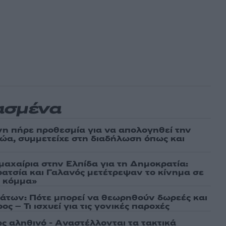
ασμένα
νη πήρε προθεσμία για να απολογηθεί την
αθώα, συμμετείχε στη διαδήλωση όπως και
μαχαίρια στην Ελπίδα για τη Δημοκρατία:
ρατσία και Γαλανός μετέτρεψαν το κίνημα σε
ό κόμμα»
άτων: Πότε μπορεί να θεωρηθούν δωρεές και
ος – Τι ισχυεί για τις γονικές παροχές
ως αληθινό - Aναστέλλονται τα τακτικά