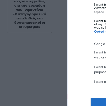
στις καταγγελίες
Πηγή:
rodiaki.gr
I want 
για την ερωμένη
Advertis
του Ινφαντίνο:
Opted 
«Κατηγορηματικά
αναληθείς και
I want t
δυσφημιστικοί οι
of my P
ισχυρισμοί»
was col
Opted 
Google 
I want t
web or d
I want t
purpose
I want 
Σχόλι