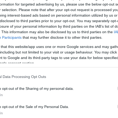
formation for targeted advertising by us, please use the below opt-out s
ε το εγκεφαλικό υγρό του εμβρύου παρέμενε η ίδια,
r selection. Please note that after your opt-out request is processed y
ήθη σε καμία περαιτέρω εξέταση, ούτε και όταν η
eing interest-based ads based on personal information utilized by us or
είχε επισημάνει ότι ορισμένες τιμές δεν ήταν
disclosed to third parties prior to your opt-out. You may separately opt-
losure of your personal information by third parties on the IAB’s list of
. This information may also be disclosed by us to third parties on the
IA
Participants
that may further disclose it to other third parties.
γέννησε τον Οκτώβριο ένα κοριτσάκι στο οποίο
 that this website/app uses one or more Google services and may gath
ακτυλία και στα τέσσερα άκρα του και το οποίο έπασ
including but not limited to your visit or usage behaviour. You may click 
οποίου τα βασικά χαρακτηριστικά είναι ότι το έμβρυ
 to Google and its third-party tags to use your data for below specifi
κεφαλία, με διαταραχές ανάπτυξης των οστών στο κε
ogle consent section.
l Data Processing Opt Outs
μεταφέρθηκε σε νοσοκομείο των Αθηνών όπου και
o opt-out of the Sharing of my personal data.
ποβλήθηκε σε χειρουργική επέμβαση στο κρανίο. Σή
In
 πέντε ετών και έχει νοητική στέρηση ενώ όλο το χρον
 ζωής του έχει υποβληθεί σε σωρεία επεμβάσεων.
o opt-out of the Sale of my Personal Data.
In