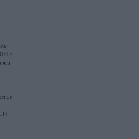
αλε
θεί η
 και
ο
ρα με
. Η