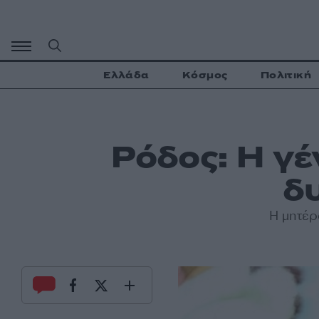
Μετάβαση
σε
περιεχόμενο
Ελλάδα
Κόσμος
Πολιτική
Ρόδος: Η γέ
δ
Η
μητέρ