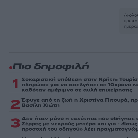
Ακολου
πρώτοι
ημέρα
Πιο δημοφιλή
1
Σοκαριστική υπόθεση στην Κρήτη: Τουρί
πληρώσει για να ασελγήσει σε 10χρονο κορ
καθόταν αμέριμνο σε αυλή επιχείρησης
2
Έφυγε από τη ζωή η Χριστίνα Πιτουρά, π
Βασίλη Χιώτη
3
Δεν ήταν μόνο η ταχύτητα που οδήγησε σ
Σέρρες με νεκρούς μητέρα και γιο - «Ίσω
προσοχή του οδηγού» λέει πραγματογνώ