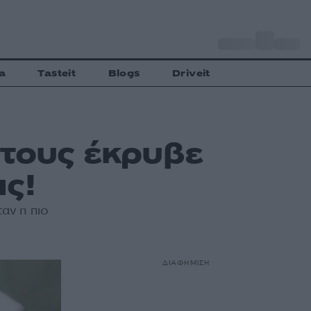
o
Αθήνα
34
C
a
Tasteit
Blogs
Driveit
 τους έκρυβε
ς!
αν η πιο
ΔΙΑΦΗΜΙΣΗ