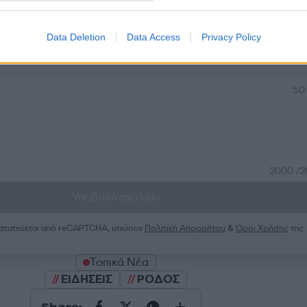
Data Deletion
Data Access
Privacy Policy
Σχολίασε εδώ
50
2000 /
Υποβολή σχολίου
ροστατεύεται από reCAPTCHA, ισχύουν
Πολιτική Απορρήτου
&
Όροι Χρήσης
της
Τοπικά Νέα
ΕΙΔΗΣΕΙΣ
ΡΟΔΟΣ
Share: