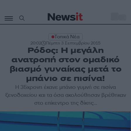
Μετάβαση
σε
o
30
περιεχόμενο
Τοπικά Νέα
20:02
Πέμπτη 3 Σεπτεμβρίου 2015
Ρόδος: Η μεγάλη
ανατροπή στον ομαδικό
βιασμό γυναίκας μετά το
μπάνιο σε πισίνα!
Η 35χρονη έκανε
μπάνιο
γυμνή σε
πισίνα
ξενοδοχείου και τα όσα ακολούθησαν βρέθηκαν
στο επίκεντρο της
δίκης
...