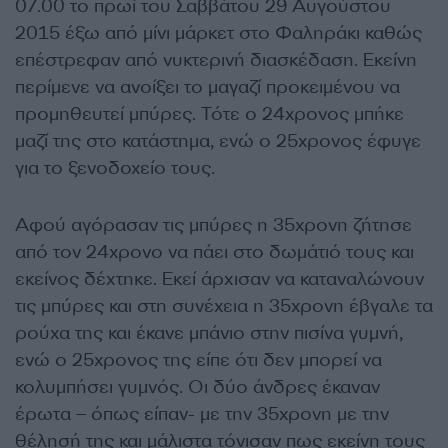
07.00 το πρωί του Σαββάτου 29 Αυγούστου
2015 έξω από μίνι μάρκετ στο Φαληράκι καθώς
επέστρεφαν από νυκτερινή διασκέδαση. Εκείνη
περίμενε να ανοίξει το μαγαζί προκειμένου να
προμηθευτεί μπύρες. Τότε ο 24χρονος μπήκε
μαζί της στο κατάστημα, ενώ ο 25χρονος έφυγε
για το ξενοδοχείο τους.
Αφού αγόρασαν τις μπύρες η 35χρονη ζήτησε
από τον 24χρονο να πάει στο δωμάτιό τους και
εκείνος δέχτηκε. Εκεί άρχισαν να καταναλώνουν
τις μπύρες και στη συνέχεια η 35χρονη έβγαλε τα
ρούχα της και έκανε μπάνιο στην πισίνα γυμνή,
ενώ ο 25χρονος της είπε ότι δεν μπορεί να
κολυμπήσει γυμνός. Οι δύο άνδρες έκαναν
έρωτα – όπως είπαν- με την 35χρονη με την
θέλησή της και μάλιστα τόνισαν πως εκείνη τους