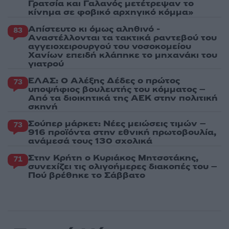
Γρατσία και Γαλανός μετέτρεψαν το
κίνημα σε φοβικό αρχηγικό κόμμα»
Απίστευτο κι όμως αληθινό -
83
Aναστέλλονται τα τακτικά ραντεβού του
αγγειοχειρουργού του νοσοκομείου
Χανίων επειδή κλάπηκε το μηχανάκι του
γιατρού
ΕΛΑΣ: Ο Αλέξης Δέδες ο πρώτος
73
υποψήφιος βουλευτής του κόμματος –
Από τα διοικητικά της ΑΕΚ στην πολιτική
σκηνή
Σούπερ μάρκετ: Νέες μειώσεις τιμών –
73
916 προϊόντα στην εθνική πρωτοβουλία,
ανάμεσά τους 130 σχολικά
Στην Κρήτη ο Κυριάκος Μητσοτάκης,
71
συνεχίζει τις ολιγοήμερες διακοπές του –
Πού βρέθηκε το Σάββατο