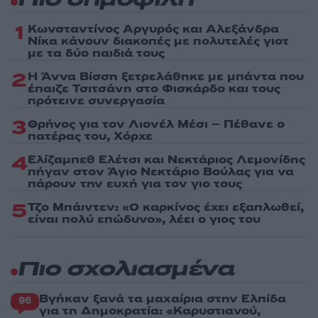
Πιο δημοφιλή
1
Κωνσταντίνος Αργυρός και Αλεξάνδρα
Νίκα κάνουν διακοπές με πολυτελές γιοτ
με τα δύο παιδιά τους
2
Η Άννα Βίσση ξετρελάθηκε με μπάντα που
έπαιζε Τσιτσάνη στο Φισκάρδο και τους
πρότεινε συνεργασία
3
Θρήνος για τον Λιονέλ Μέσι – Πέθανε ο
πατέρας του, Χόρχε
4
Ελίζαμπεθ Ελέτσι και Νεκτάριος Λεμονίδης
πήγαν στον Άγιο Νεκτάριο Βούλας για να
πάρουν την ευχή για τον γιο τους
5
Τζο Μπάιντεν: «Ο καρκίνος έχει εξαπλωθεί,
είναι πολύ επώδυνο», λέει ο γιος του
Πιο σχολιασμένα
Βγήκαν ξανά τα μαχαίρια στην Ελπίδα
96
για τη Δημοκρατία: «Καρυστιανού,