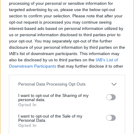
από την Νότιο Αφρική. Σύμφωνα με τα όσα
processing of your personal or sensitive information for
targeted advertising by us, please use the below opt-out
δήλωσε στους αστυνομικούς η 35χρονη τους
section to confirm your selection. Please note that after your
συνάντησε στις 7 το πρωί του Σαββάτου 29
opt-out request is processed you may continue seeing
Αυγούστου 2015 έξω από ένα μίνι μάρκετ στην
interest-based ads based on personal information utilized by
περιοχή του Φαληρακίου, όπου διαμένουν
us or personal information disclosed to third parties prior to
your opt-out. You may separately opt-out of the further
προσωρινά και οι τρεις.
disclosure of your personal information by third parties on the
IAB’s list of downstream participants. This information may
Εκεί οι δύο άνδρες – καταγγέλλει η 35χρονη- της
also be disclosed by us to third parties on the
IAB’s List of
Downstream Participants
that may further disclose it to other
ζήτησαν να τους ακολουθήσει στα ενοικιαζόμενα
third parties.
δωμάτια όπου διαμένουν όπως και έγινε και μετά
Please note that this website/app uses one or more Google
της ζήτησαν να κάνει σεξ μαζί τους. Όταν η
Personal Data Processing Opt Outs
services and may gather and store information including but
αλλοδαπή αρνήθηκε εκείνοι την βίασαν ομαδικά.
not limited to your visit or usage behaviour. You may click to
I want to opt-out of the Sharing of my
personal data.
grant or deny consent to Google and its third-party tags to
Opted In
use your data for below specified purposes in below Google
Πηγή:
dimokratiki.gr
consent section.
I want to opt-out of the Sale of my
Personal Data.
ΔΙΑΦΗΜΙΣΗ
Opted In