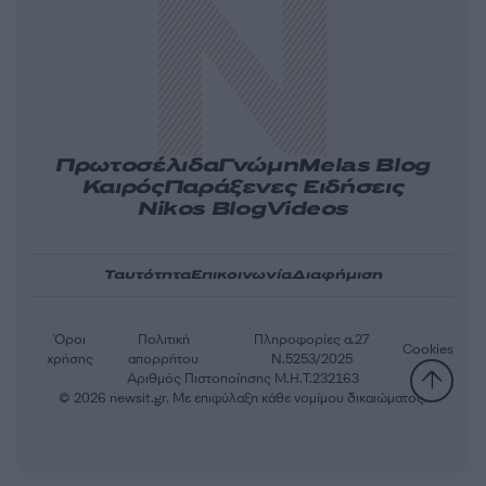
Πρωτοσέλιδα
Γνώμη
Melas Blog
Καιρός
Παράξενες Ειδήσεις
Nikos Blog
Videos
Ταυτότητα
Επικοινωνία
Διαφήμιση
Όροι
Πολιτική
Πληροφορίες α.27
Cookies
χρήσης
απορρήτου
Ν.5253/2025
Αριθμός Πιστοποίησης Μ.Η.Τ.232163
© 2026 newsit.gr. Με επιφύλαξη κάθε νομίμου δικαιώματος.