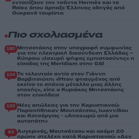
εντοπίζουν την τσάντα Hermès και το
Rolex όπου άρπαξε Έλληνας οδηγός από
Ουκρανό τουρίστα
Πιο σχολιασμένα
Μητσοτάκης στην υπογραφή συμφωνίας
180
για την ηλεκτρική διασύνδεση Ελλάδας –
Κύπρου: «Ισχυρή ψήφος εμπιστοσύνης» η
είσοδος της Meridiam στην GSI
Το τελευταίο αντίο στον Γιάννη
134
Βαρβιτσιώτη: «Ήταν φτιαγμένος από
εκείνο το σπάνιο μέταλλο μιας άλλης
εποχής», είπε ο Κυριάκος Μητσοτάκης
στον επικήδειο
Νέες απώλειες για την Καρυστιανού:
130
Παραιτήθηκαν Μουτσάτσου, Ιωαννίδου
και Κοτσόργιος - «Αποχωρώ από μια
αυταπάτη»
Αυγερινός, Μουτσάτσου και ακόμη 20
63
πρώην στελέχη κατά Καρυστιανού: «Δεν