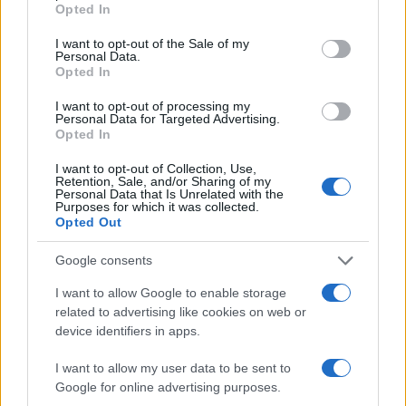
Opted In
use your data for below specified purposes in below Google
consent section.
I want to opt-out of the Sale of my
Personal Data.
Opted In
2000 /2000
I want to opt-out of processing my
Υποβολή σχολίου
Personal Data for Targeted Advertising.
Opted In
Όροι Χρήσης
. Το site προστατεύεται από reCAPTCHA, ισχύουν
I want to opt-out of Collection, Use,
Πολιτική Απορρήτου
&
Όροι Χρήσης
της Google.
Retention, Sale, and/or Sharing of my
Personal Data that Is Unrelated with the
Τοπικά Νέα
Purposes for which it was collected.
Opted Out
ΕΙΔΗΣΕΙΣ
ΠΑΤΡΑ
ΣΕΙΣΜΟΙ
ΣΕΙΣΜΟΣ
ΣΕΙΣΜΟΣ ΣΗΜΕΡΑ
Google consents
ΣΕΙΣΜΟΣ ΤΩΡΑ
I want to allow Google to enable storage
Share:
related to advertising like cookies on web or
device identifiers in apps.
Ακολουθήστε το Νewsit.gr στο
Google News
και
I want to allow my user data to be sent to
ενημερωθείτε πρώτοι για όλη την ειδησεογραφία και τα
Google for online advertising purposes.
τελευταία νέα
της ημέρας