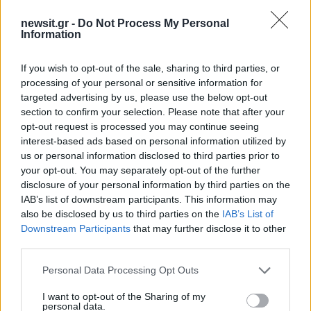
newsit.gr -
Do Not Process My Personal
Information
If you wish to opt-out of the sale, sharing to third parties, or
Από τη θεωρία στην πράξη:
Ψάθα: «Δεν υπήρξε τεχ
processing of your personal or sensitive information for
Πώς το Novibet Backend
πρόβλημα με τα δύ
targeted advertising by us, please use the below opt-out
Academy εκπαιδεύει τη νέα
ελικόπτερα» κατέθεσα
γενιά engineers
Βρετανός χειριστής κα
section to confirm your selection. Please note that after your
Έλληνας διερμηνέα
opt-out request is processed you may continue seeing
interest-based ads based on personal information utilized by
us or personal information disclosed to third parties prior to
Σχόλια
your opt-out. You may separately opt-out of the further
disclosure of your personal information by third parties on the
IAB’s list of downstream participants. This information may
also be disclosed by us to third parties on the
IAB’s List of
Downstream Participants
that may further disclose it to other
third parties.
Σχολίασε εδώ
Please note that this website/app uses one or more Google
Personal Data Processing Opt Outs
services and may gather and store information including but
50 /50
not limited to your visit or usage behaviour. You may click to
I want to opt-out of the Sharing of my
personal data.
grant or deny consent to Google and its third-party tags to