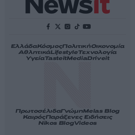
Ελλάδα
Κόσμος
Πολιτική
Οικονομία
Αθλητικά
Lifestyle
Τεχνολογία
Υγεία
Tasteit
Media
Driveit
Πρωτοσέλιδα
Γνώμη
Melas Blog
Καιρός
Παράξενες Ειδήσεις
Nikos Blog
Videos