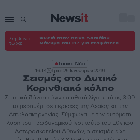
Μετάβαση
σε
o
27
περιεχόμενο
Φωτιά στον Ίτανο Λασιθίου -
Συμβαίνει
Μήνυμα του 112 για ετοιμότητα
τώρα:
Τοπικά Νέα
16:14
Τρίτη 26 Ιανουαρίου 2016
Σεισμός στο Δυτικό
Κορινθιακό κόλπο
Σεισμική δόνηση έγινε αισθητή λίγο μετά τις 3:00
το μεσημέρι σε περιοχές της Αχαΐας και της
Αιτωλοακαρνανίας. Σύμφωνα με την αυτόματη
λύση του Γεωδυναμικού Ινστιτούτο του Εθνικού
Αστεροσκοπείου Αθηνών, ο σεισμός είχε
μέγεθος βαθμών 3,8 βαθμών της κλίμακας