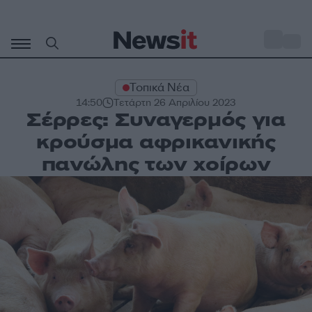
Μετάβαση
σε
o
33
περιεχόμενο
Τοπικά Νέα
14:50
Τετάρτη 26 Απριλίου 2023
Σέρρες: Συναγερμός για
κρούσμα αφρικανικής
πανώλης των χοίρων