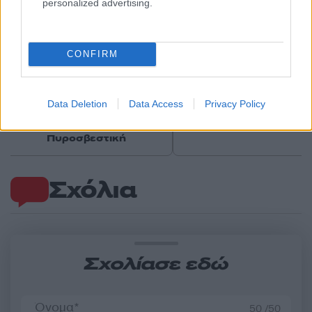
personalized advertising.
CONFIRM
Ποιες περιοχές μπαίνουν σε
Νέο βίντεο με τον
Red Code για φωτιές: Τι
Μοτζτάμπα Χαμενεΐ 
Data Deletion
Data Access
Privacy Policy
προβλέπει ο χάρτης – Σε
φουντώνουν οι φήμες 
επιφυλακή η
το αν βρίσκεται στη 
Πυροσβεστική
Σχόλια
Σχολίασε εδώ
50 /50