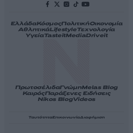
Ελλάδα
Κόσμος
Πολιτική
Οικονομία
Αθλητικά
Lifestyle
Τεχνολογία
Υγεία
Tasteit
Media
Driveit
Πρωτοσέλιδα
Γνώμη
Melas Blog
Καιρός
Παράξενες Ειδήσεις
Nikos Blog
Videos
Ταυτότητα
Επικοινωνία
Διαφήμιση