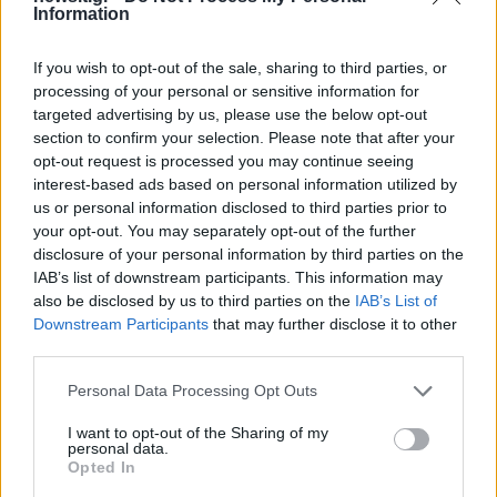
Information
ΦΕΚ Β΄ 75 22.01.2009).
If you wish to opt-out of the sale, sharing to third parties, or
– Οριοθέτηση ζωνών Προστασίας και
processing of your personal or sensitive information for
Επιτήρησης γύρω από τη μολυσμένη εκτροφή.
targeted advertising by us, please use the below opt-out
section to confirm your selection. Please note that after your
opt-out request is processed you may continue seeing
– Μέτρα στις ανωτέρω ζώνες.
interest-based ads based on personal information utilized by
us or personal information disclosed to third parties prior to
your opt-out. You may separately opt-out of the further
– Μέτρα στην μολυσμένη εκμετάλλευση.
disclosure of your personal information by third parties on the
IAB’s list of downstream participants. This information may
– Μέτρα στην Περιφερειακή Ενότητα Σερρών.
also be disclosed by us to third parties on the
IAB’s List of
Downstream Participants
that may further disclose it to other
third parties.
– Διεξαγωγή επιδημιολογικής έρευνας.
Please note that this website/app uses one or more Google
Personal Data Processing Opt Outs
services and may gather and store information including but
Επισημαίνεται ότι ο ιός της Αφρικανικής
not limited to your visit or usage behaviour. You may click to
I want to opt-out of the Sharing of my
personal data.
Πανώλης του χοίρου
δεν μεταδίδεται στον
grant or deny consent to Google and its third-party tags to
Opted In
use your data for below specified purposes in below Google
άνθρωπο
και δεν έχει καμία σχέση με τη