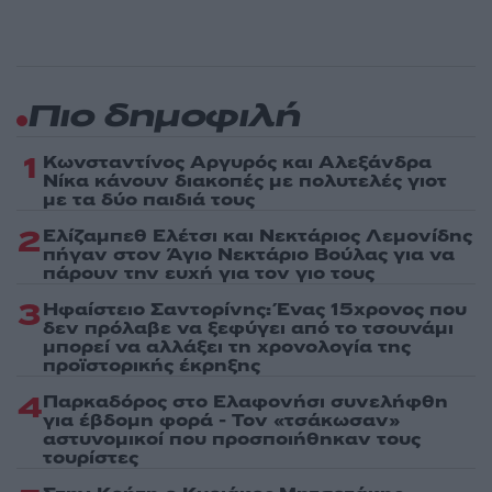
Πιο δημοφιλή
1
Κωνσταντίνος Αργυρός και Αλεξάνδρα
Νίκα κάνουν διακοπές με πολυτελές γιοτ
με τα δύο παιδιά τους
2
Ελίζαμπεθ Ελέτσι και Νεκτάριος Λεμονίδης
πήγαν στον Άγιο Νεκτάριο Βούλας για να
πάρουν την ευχή για τον γιο τους
3
Ηφαίστειο Σαντορίνης: Ένας 15χρονος που
δεν πρόλαβε να ξεφύγει από το τσουνάμι
μπορεί να αλλάξει τη χρονολογία της
προϊστορικής έκρηξης
4
Παρκαδόρος στο Ελαφονήσι συνελήφθη
για έβδομη φορά - Τον «τσάκωσαν»
αστυνομικοί που προσποιήθηκαν τους
τουρίστες