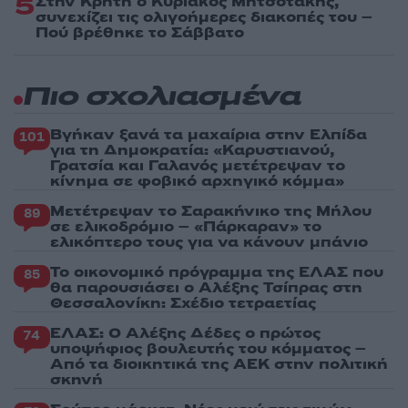
5
Στην Κρήτη ο Κυριάκος Μητσοτάκης,
συνεχίζει τις ολιγοήμερες διακοπές του –
Πού βρέθηκε το Σάββατο
Πιο σχολιασμένα
Βγήκαν ξανά τα μαχαίρια στην Ελπίδα
101
για τη Δημοκρατία: «Καρυστιανού,
Γρατσία και Γαλανός μετέτρεψαν το
κίνημα σε φοβικό αρχηγικό κόμμα»
Μετέτρεψαν το Σαρακήνικο της Μήλου
89
σε ελικοδρόμιο – «Πάρκαραν» το
ελικόπτερο τους για να κάνουν μπάνιο
Το οικονομικό πρόγραμμα της ΕΛΑΣ που
85
θα παρουσιάσει ο Αλέξης Τσίπρας στη
Θεσσαλονίκη: Σχέδιο τετραετίας
ΕΛΑΣ: Ο Αλέξης Δέδες ο πρώτος
74
υποψήφιος βουλευτής του κόμματος –
Από τα διοικητικά της ΑΕΚ στην πολιτική
σκηνή